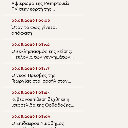
Αφιέρωμα της Pemptousia
Ο Εσπερινός της
TV στην εορτή της
Μεταμορφώσεως
Μεταμορφώσεως του
Κέρκυρα
Σωτήρος
06.08.2026 | 09:06
06.08.2026 | 07:4
Όταν το φως γίνεται
6 Αυγούστου: Η
απόφαση
Μεταμόρφωση τ
Χριστού
06.08.2026 | 08:52
06.08.2026 | 07:3
Ο εκκλησιασμός της κτίσης:
Σερρών Θεολόγο
Η ευλογία των γεννημάτων
αναζητά φλογερ
της αμπέλου
που πυρπολούντα
πίστη και αγάπη
06.08.2026 | 08:37
06.08.2026 | 07:2
Ο νέος Πρέσβης της
Ιστορική στιγμή 
Γεωργίας στο Ισραήλ στον
Αλεξανδρινή Εκκ
Πατριάρχη Ιεροσολύμων
Ίδρυση Γυναικεία
Πατριαρχικής Μ
06.08.2026 | 08:23
06.08.2026 | 07:1
Κυβερνοεπίθεση δέχθηκε η
Μεσσηνίας Χρυσ
ιστοσελίδα της Ορθόδοξης
Φως της Μεταμ
Κοινότητας στη Λιθουανία
να φωτίσει τους
της γης
06.08.2026 | 08:09
06.08.2026 | 07:
Ο Επιδαύρου Νικόδημος
ΖΩΝΤΑΝΑ: Η εορ