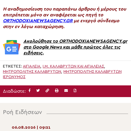
H αναδημοσίευση του παραπάνω άρθρου ή μέρους του
επιτρέπεται μόνο αν αναφέρεται ως πηγή το
ORTHODOXIANEWSAGENCY.GR
με ενεργό σύνδεσμο
στην εν λόγω καταχώρηση.
Ακολούθησε το ORTHODOXIANEWSAGENCY.gr
στο Google News και μάθε πρώτος όλες τις
ειδήσεις.
ΕΤΙΚΈΤΕΣ:
ΑΙΓΙΆΛΕΙΑ
,
Ι.Μ. ΚΑΛΑΒΡΎΤΩΝ ΚΑΙ ΑΙΓΙΑΛΕΊΑΣ
,
ΜΗΤΡΟΠΟΛΊΤΗΣ ΚΑΛΑΒΡΎΤΩΝ
,
ΜΗΤΡΟΠΟΛΊΤΗΣ ΚΑΛΑΒΡΎΤΩΝ
ΙΕΡΏΝΥΜΟΣ
Διαδώστε:
Ροή Ειδήσεων
06.08.2026 | 09:21
06.08.2026 | 07:5