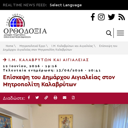
REAL TIME NEWS FEED:
Select Language
Home
\
Μητροπολιτικό Έργο
\
Ι.Μ. Καλαβρύτων και Αιγιαλείας
\
Επίσκεψη του
Δημάρχου Αιγιαλείας στον Μητροπολίτη Καλαβρύτων
Ι.Μ. ΚΑΛΑΒΡΎΤΩΝ ΚΑΙ ΑΙΓΙΑΛΕΊΑΣ
12 Ιουνίου, 2026 - 19:16
Τελευταία ενημέρωση: 13/06/2026 - 20:41
Επίσκεψη του Δημάρχου Αιγιαλείας στον
Μητροπολίτη Καλαβρύτων
Διαδώστε: