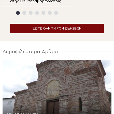
στην Ι.Μ. Μεταμορφώσεως
Μεταμορφώσεως
Καμένων Βούρλων
Σωτήρος από το
Αγίου Γεωργίου 
Ψάλλει η Ελληνι
Χορωδία
ΔΕΙΤΕ ΟΛΗ ΤΗ ΡΟΗ ΕΙΔΗΣΕΩΝ
Δημοφιλέστερα Άρθρα