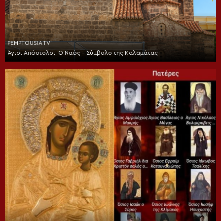
PEMPTOUSIA TV
Άγιοι Απόστολοι: Ο Ναός – Σύμβολο της Καλαμάτας