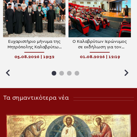
Ευχαριστήριο μήνυμα της
Ο Καλαβρύτων Ιερώνυμος
Μητρόπολης Καλαβρύτων
σε εκδήλωση για τον
για τη συνδρομή στη
Καθηγητή Νανοτεχνολογίας
05.08.2026 | 19:32
01.08.2026 | 12:19
λειτουργία των
Θέμη Προδρομάκη
κατασκηνώσεων «Το
Όραμα»
Τα σημαντικότερα νέα