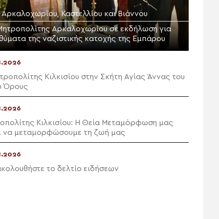
. Αρκαλοχωρίου, Καστελλίου και Βιάννου
Μητροπολίτης Αρκαλοχωρίου σε εκδήλωση για
 θύματα της ναζιστικής κατοχής της Εμπάρου
8.2026
τροπολίτης Κιλκισίου στην Σκήτη Αγίας Άννας του
υ Όρους
8.2026
οπολίτης Κιλκισίου: Η Θεία Μεταμόρφωση μας
ί να μεταμορφώσουμε τη ζωή μας
8.2026
κολουθήστε το δελτίο ειδήσεων