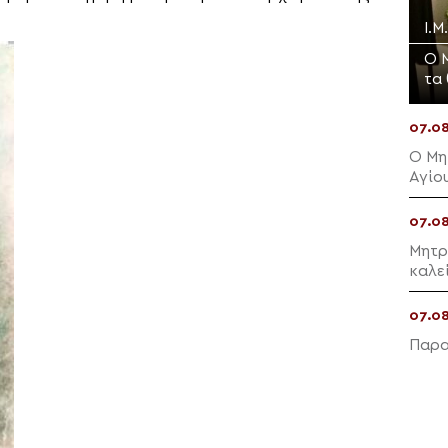
Ι.Μ
Ο 
τα
07.0
Ο Μη
Αγίο
07.0
Μητρ
καλε
07.0
Παρα