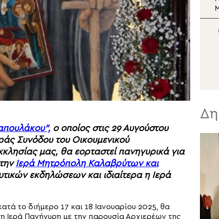
κατασκηνώσεων της
Μητρόπολης
Αλεξανδρουπόλεως στα
Πριγκηπόνησα
Δη
απουλάκου”,
ο οποίος στις 29 Αυγούστου
εράς Συνόδου του Οικουμενικού
Εκκλησίας μας, θα εορταστεί πανηγυρικά για
 την
Ιερά Μητρόπολη Καλαβρύτων και
υτικών εκδηλώσεων και ιδιαίτερα η Ιερά
τά το διήμερο 17 και 18 Ιανουαρίου 2025, θα
τη Ιερά Πανήγυρη με την παρουσία Αρχιερέων της