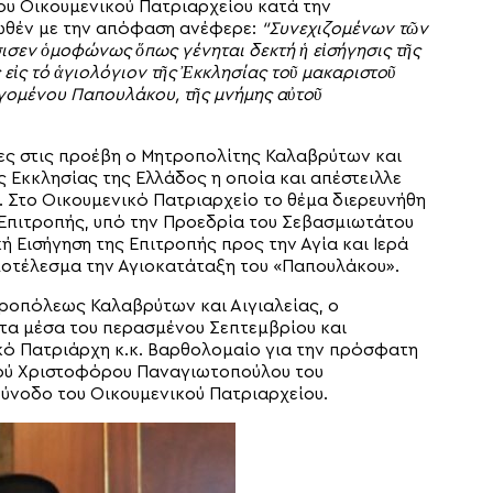
ου Οικουμενικού Πατριαρχείου κατά την
νωθέν με την απόφαση ανέφερε:
“Συνεχιζομένων τῶν
σισεν ὁμοφώνως ὅπως γένηται δεκτή ἡ εἰσήγησις τῆς
εἰς τό ἁγιολόγιον τῆς Ἐκκλησίας τοῦ μακαριστοῦ
ομένου Παπουλάκου, τῆς μνήμης αὐτοῦ
ιες στις προέβη ο Μητροπολίτης Καλαβρύτων και
ς Εκκλησίας της Ελλάδος η οποία και απέστειλλε
. Στο Οικουμενικό Πατριαρχείο το θέμα διερευνήθη
Επιτροπής, υπό την Προεδρία του Σεβασμιωτάτου
ή Εισήγηση της Επιτροπής προς την Αγία και Ιερά
ποτέλεσμα την Αγιοκατάταξη του «Παπουλάκου».
τροπόλεως Καλαβρύτων και Αιγιαλείας, ο
τα μέσα του περασμένου Σεπτεμβρίου και
ικό Πατριάρχη κ.κ. Βαρθολομαίο για την πρόσφατη
χού Χριστοφόρου Παναγιωτοπούλου του
Σύνοδο του Οικουμενικού Πατριαρχείου.