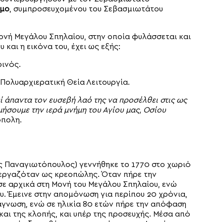
υμο
, συμπροσευχομένου του Σεβασμιωτάτου
νή Μεγάλου Σπηλαίου, στην οποία φυλάσσεται και
και η εικόνα του, έχει ως εξής:
ρινός.
Πολυαρχιερατική Θεία Λειτουργία.
 άπαντα τον ευσεβή λαό της να προσέλθει στις ως
μήσουμε την ιερά μνήμη του Αγίου μας, Οσίου
όπολη.
 Παναγιωτόπουλος) γεννήθηκε το 1770 στο χωριό
εργαζόταν ως κρεοπώλης. Όταν πήρε την
ε αρχικά στη Μονή του Μεγάλου Σπηλαίου, ενώ
υ. Έμεινε στην απομόνωση για περίπου 20 χρόνια,
άγνωση, ενώ σε ηλικία 80 ετών πήρε την απόφαση
 και της κλοπής, και υπέρ της προσευχής. Μέσα από