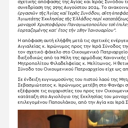
σχετικής απόφασης της Αγίας και Ιεράς Συνόδου τ
συνεδρίαση της 29ης Αυγούστου 2024. Το ανακοι
ἐργασιῶν τῆς Ἁγίας καί Ἱερᾶς Συνόδου, αὕτη ἀπεφά
Ἁγιωτάτης Ἐκκλησίας τῆς Ἑλλάδος περί κατατάξεως 
μοναχοῦ Χριστοφόρου Παναγιωτοπούλου τοῦ ἐπιλεγ
ἑορταζομένης κατ᾿ ἔτος τήν 18ην Ἰανουαρίου”
.
Η απόφαση αυτή ελήφθη μετά τις σχετικές ενέργε
Αιγιαλείας κ. Ιερώνυμος προς την Ιερά Σύνοδος τη
τον σχετικό φάκελο στο Οικουμενικό Πατριαρχείο
διεξοδικώς από τα Μέλη της αρμόδιας Κανονικής 
Μητροπολίτου Φιλαδελφείας κ. Μελίτωνος. Η θετικ
Σύνοδο του Οικουμενικού Πατριαρχείου είχε ως α
Σε ένδειξη ευγνωμοσύνης του πιστού λαού της Μη
Σεβασμιώτατος κ. Ιερώνυμος μετέβη στο Φανάρι σ
εξέφρασε τις ευχαριστίες του προς τον Οικουμεν
κατάταξη στο Αγιολόγιο της Εκκλησίας του μονα
επιλεγομένου Παπουλάκου, από την Αγία και Ιερά 