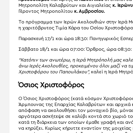
Μητροπολίτη Καλαβρύτων και Αιγιαλείας
κ. Ιερών
Γέροντος Μητροπολίτου
κ. Αμβροσίου.
Το πρόγραμμα των Ιερών Ακολουθιών στην Ιερά Μο
η χαριτόβρυτος Τιμία Κάρα του Οσίου Χριστοφόρου 
Παρασκευή 17/1 και ώρα 18:30: Πανηγυρικός Εσπε
Σάββατο 18/1 και ώρα 07:00: Όρθρος, ώρα 08:30: 
“Κατόπιν των ανωτέρω, η Ιερά Μητρόπολή μας καλεί
άνω Ιερές Ακολουθίες, προκειμένου όλοι μαζί να τι
Χριστοφόρου του Παπουλάκου”,
καλεί η Ιερά Μητρ
Όσιος Χριστοφόρος
Ο Όσιος Χριστοφόρος (κατά κόσμον Χριστοφόρος
Άρμπουνας της Επαρχίας Καλαβρύτων και αρχικά 
απόφαση να ακολουθήσει τον μοναχικό βίο, μόνασ
αργότερα ασκήτεψε σε καλύβι κοντά στο χωριό το
κατά τη διάρκεια των οποίων έμαθε γραφή και αν
να κηρύξει. Κυρίως κήρυττε εναντίον της μοιχείας