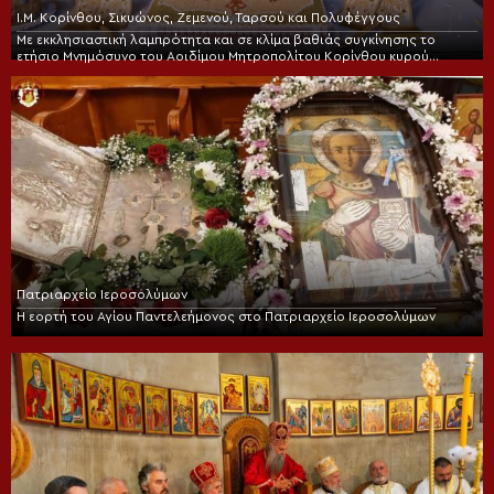
Ι.Μ. Κορίνθου, Σικυώνος, Ζεμενού, Ταρσού και Πολυφέγγους
Με εκκλησιαστική λαμπρότητα και σε κλίμα βαθιάς συγκίνησης το
ετήσιο Μνημόσυνο του Αοιδίμου Μητροπολίτου Κορίνθου κυρού
Διονυσίου
Πατριαρχείο Ιεροσολύμων
Η εορτή του Αγίου Παντελεήμονος στο Πατριαρχείο Ιεροσολύμων