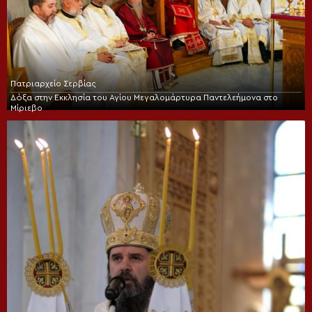
Πατριαρχείο Σερβίας
Δόξα στην Εκκλησία του Αγίου Μεγαλομάρτυρα Παντελεήμονα στο
Μίριεβο