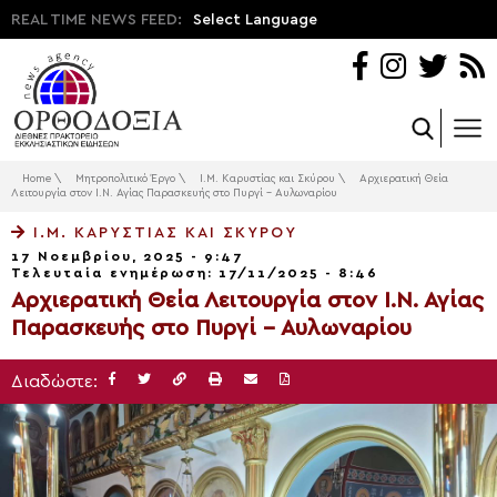
REAL TIME NEWS FEED:
Select Language
Home
\
Μητροπολιτικό Έργο
\
Ι.Μ. Καρυστίας και Σκύρου
\
Αρχιερατική Θεία
Λειτουργία στον Ι.Ν. Αγίας Παρασκευής στο Πυργί – Αυλωναρίου
Ι.Μ. ΚΑΡΥΣΤΊΑΣ ΚΑΙ ΣΚΎΡΟΥ
17 Νοεμβρίου, 2025 - 9:47
Τελευταία ενημέρωση: 17/11/2025 - 8:46
Αρχιερατική Θεία Λειτουργία στον Ι.Ν. Αγίας
Παρασκευής στο Πυργί – Αυλωναρίου
Διαδώστε: