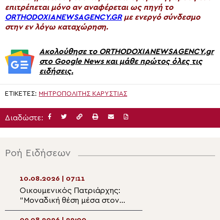
επιτρέπεται μόνο αν αναφέρεται ως πηγή το
ORTHODOXIANEWSAGENCY.GR
με ενεργό σύνδεσμο
στην εν λόγω καταχώρηση.
Ακολούθησε το ORTHODOXIANEWSAGENCY.gr
στο Google News και μάθε πρώτος όλες τις
ειδήσεις.
ΕΤΙΚΈΤΕΣ:
ΜΗΤΡΟΠΟΛΊΤΗΣ ΚΑΡΥΣΤΊΑΣ
Διαδώστε:
Ροή Ειδήσεων
10.08.2026 | 07:11
09.08.2026 | 19:5
Οικουμενικός Πατριάρχης:
Συνεργασία του 
“Μοναδική θέση μέσα στον
«Άγιος Κοσμάς 
Ορθόδοξο Μοναχισμό
με το Πρόγραμμ