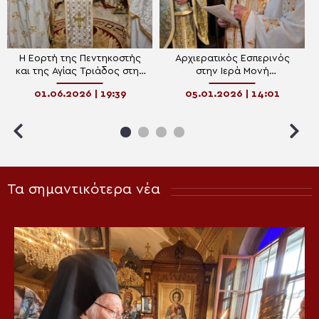
Η Εορτή της Πεντηκοστής
Αρχιερατικός Εσπερινός
και της Αγίας Τριάδος στην
στην Ιερά Μονή
Ιερά Μητρόπολη Καρυστίας
Μεταμορφώσεως του
01.06.2026 | 19:39
05.01.2026 | 14:01
και Σκύρου
Σωτήρος – Κύμης
Τα σημαντικότερα νέα