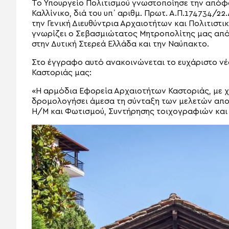
Το Υπουργείο Πολιτισμού γνωστοποίησε την απόφ
Καλλίνικο, διά του υπ᾽ αριθμ. Πρωτ. Α.Π.174734/2
την Γενική Διευθύντρια Αρχαιοτήτων και Πολιτιστι
γνωρίζει ο Σεβασμιώτατος Μητροπολίτης μας από
στην Δυτική Στερεά Ελλάδα και την Ναύπακτο.
Στο έγγραφο αυτό ανακοινώνεται το ευχάριστο νέο
Καστοριάς μας:
«Η αρμόδια Εφορεία Αρχαιοτήτων Καστοριάς, με 
δρομολογήσει άμεσα τη σύνταξη των μελετών αποκα
Η/Μ και Φωτισμού, Συντήρησης τοιχογραφιών και 