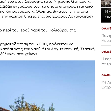
ασή του στον Σεβασμιώτατο Μητροπολίτη μας κ.
Επ
2.4.2026 εγγράφου του, το οποίο υπογράφεται από
Η 
κής Κληρονομιάς κ. Ολυμπία Βικάτου, την οποία
ιε
 την λαμπρή θητεία της, ως Εφόρου Αρχαιοτήτων
06.0
 περί του Ιερού Ναού του Πολιούχου της
Πανη
Μετα
χρηματοδότηση του ΥΠΠΟ, πρόκειται να
τάστασης του ναού, ήτοι Αρχιτεκτονική, Στατική,
06.0
ξύλινων στοιχείων».
Η εο
Μητρ
06.0
Με Α
Ενορ
Μαλλ