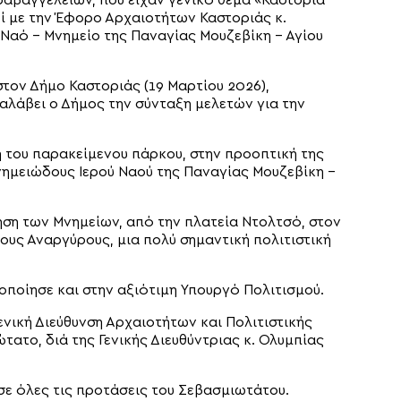
αβαγγελείων, που είχαν γενικό θέμα «Καστοριά
ί με την Έφορο Αρχαιοτήτων Καστοριάς κ.
Ναό – Μνημείο της Παναγίας Μουζεβίκη – Αγίου
στον Δήμο Καστοριάς (19 Μαρτίου 2026),
αλάβει ο Δήμος την σύνταξη μελετών για την
η του παρακείμενου πάρκου, στην προοπτική της
νημειώδους Ιερού Ναού της Παναγίας Μουζεβίκη –
ίηση των Μνημείων, από την πλατεία Ντολτσό, στον
ίους Αναργύρους, μια πολύ σημαντική πολιτιστική
ποίησε και στην αξιότιμη Υπουργό Πολιτισμού.
Γενική Διεύθυνση Αρχαιοτήτων και Πολιτιστικής
τατο, διά της Γενικής Διευθύντριας κ. Ολυμπίας
σε όλες τις προτάσεις του Σεβασμιωτάτου.