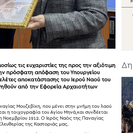
Σωτήρος
Μεταμορφώσεως του
Σωτήρος στη Μονή Σινά
Σ
Ν
Δη
σίως τις ευχαριστίες της προς την αξιότιμη
την πρόσφατη απόφαση του Υπουργείου
ελέτες αποκατάστασης του Ιερού Ναού του
νηθούν από την Εφορεία Αρχαιοτήτων
ναγίας Μουζεβίκη, που μένει στην μνήμη του λαού
αι η τοιχογραφία του Αγίου Μηνά,και συνδέεται
η Νοεμβρίου 1912. Ο Ιερός Ναός της Παναγίας
Ελευθερίας της Καστοριάς μας.