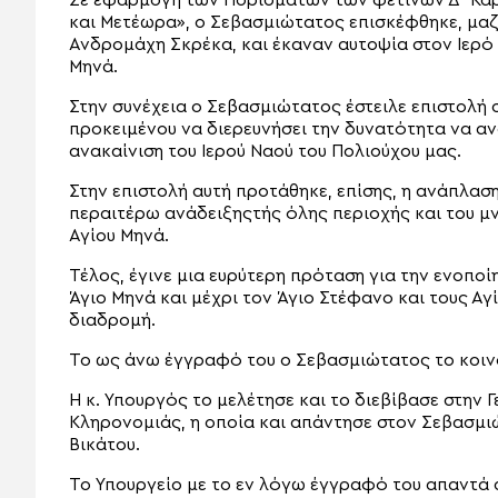
Σε εφαρμογή των Πορισμάτων των φετινών Δ´ Καρ
και Μετέωρα», ο Σεβασμιώτατος επισκέφθηκε, μαζ
Ανδρομάχη Σκρέκα, και έκαναν αυτοψία στον Ιερό 
Μηνά.
Στην συνέχεια ο Σεβασμιώτατος έστειλε επιστολή 
προκειμένου να διερευνήσει την δυνατότητα να αν
ανακαίνιση του Ιερού Ναού του Πολιούχου μας.
Στην επιστολή αυτή προτάθηκε, επίσης, η ανάπλασ
περαιτέρω ανάδειξηςτής όλης περιοχής και του μ
Αγίου Μηνά.
Τέλος, έγινε μια ευρύτερη πρόταση για την ενοπο
Άγιο Μηνά και μέχρι τον Άγιο Στέφανο και τους Αγ
διαδρομή.
Το ως άνω έγγραφό του ο Σεβασμιώτατος το κοινο
Η κ. Υπουργός το μελέτησε και το διεβίβασε στην 
Κληρονομιάς, η οποία και απάντησε στον Σεβασμιώ
Βικάτου.
Το Υπουργείο με το εν λόγω έγγραφό του απαντά 