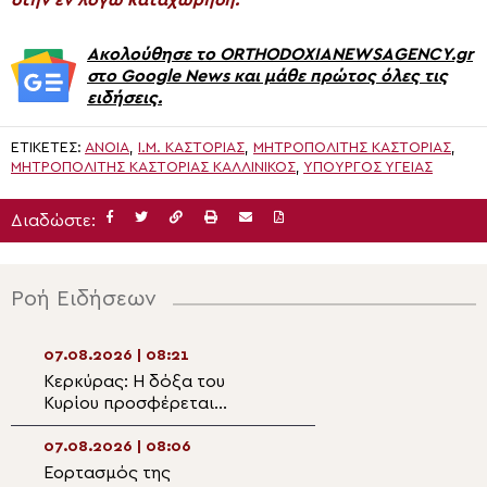
Ακολούθησε το ORTHODOXIANEWSAGENCY.gr
στο Google News και μάθε πρώτος όλες τις
ειδήσεις.
ΕΤΙΚΈΤΕΣ:
ΑΝΟΙΑ
,
Ι.Μ. ΚΑΣΤΟΡΊΑΣ
,
ΜΗΤΡΟΠΟΛΊΤΗΣ ΚΑΣΤΟΡΙΆΣ
,
ΜΗΤΡΟΠΟΛΙΤΗΣ ΚΑΣΤΟΡΙΑΣ ΚΑΛΛΙΝΙΚΟΣ
,
ΥΠΟΥΡΓΌΣ ΥΓΕΊΑΣ
Διαδώστε:
Ροή Ειδήσεων
07.08.2026 | 08:21
07.08.2026 | 07:
Κερκύρας: Η δόξα του
Από την Αλεξάνδ
Κυρίου προσφέρεται
Ελλάδα: Πατριαρ
καθημερινά μέσα από το
προσευχή για τη
υπέρτατο Μυστήριο της
των πυρκαγιών
07.08.2026 | 08:06
06.08.2026 | 22:
Θείας Ευχαριστίας
Εορτασμός της
Η γιορτή της