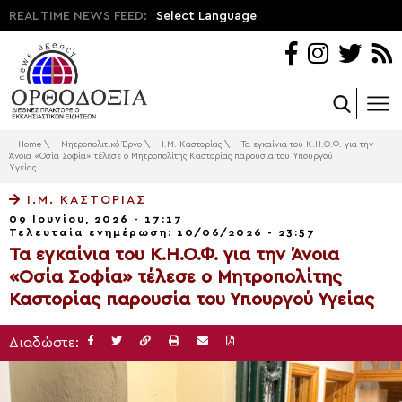
REAL TIME NEWS FEED:
Select Language
Home
\
Μητροπολιτικό Έργο
\
Ι.Μ. Καστορίας
\
Τα εγκαίνια του Κ.Η.Ο.Φ. για την
Άνοια «Οσία Σοφία» τέλεσε ο Μητροπολίτης Καστορίας παρουσία του Υπουργού
Υγείας
Ι.Μ. ΚΑΣΤΟΡΊΑΣ
09 Ιουνίου, 2026 - 17:17
Τελευταία ενημέρωση: 10/06/2026 - 23:57
Τα εγκαίνια του Κ.Η.Ο.Φ. για την Άνοια
«Οσία Σοφία» τέλεσε ο Μητροπολίτης
Καστορίας παρουσία του Υπουργού Υγείας
Διαδώστε: