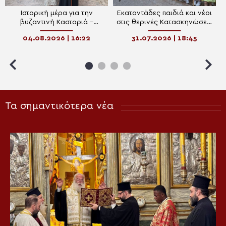
Ιστορική μέρα για την
Εκατοντάδες παιδιά και νέοι
βυζαντινή Καστοριά –
στις θερινές Κατασκηνώσεις
Αποκαταστάθηκαν και
της Ιεράς Μητροπόλεως
04.08.2026 | 16:22
31.07.2026 | 18:45
παραδόθηκαν δύο
Καστορίας
εμβληματικά προσκυνήματα
Τα σημαντικότερα νέα