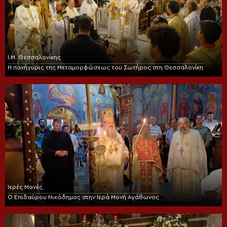
Ι.Μ. Θεσσαλονίκης
Η πανήγυρις της Μεταμορφώσεως του Σωτήρος στη Θεσσαλονίκη
Ιερές Μονές
Ο Επιδαύρου Νικόδημος στην Ιερά Μονή Αγάθωνος