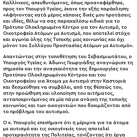
Καλλίνικος, απευθυ­νόμενος, όπως προαναφέρθηκε,
προς τον Υπουργό Υγείας, έκανε την εξής παράκληση:
«Αφήνοντας κατά μέρος κάποιες δικές μου προτάσεις
και ιδέες, θέλω να σας παρακαλέσω ειδικά για το
Πρότυπο Ολοκληρωμένο Κέντρο για τον Αυτισμό, το
Οικοτροφείο Ατόμων με Αυτισμό, που αποτελεί στόχο
και αγωνία όλης της Τοπικής μας κοινωνίας και όχι
μόνον του Συλλόγου Προστασίας Ατόμων με Αυτισμό».
Απαντώντας στην τοποθέτηση του Σεβασμιωτάτου, ο
Υπουργός Υγείας κ. Άδωνις Γεωργιάδης αναγνώρισε τη
σημασία και την αναγκαιότητα της δημιουργίας του
Προτύπου Ολοκληρωμένου Κέντρου και του
Οικοτροφείου για Άτομα με Αυτισμό στην Καστοριά
και δεσμεύθηκε να συμβάλει, από της θέσεώς του,
στην προώθηση και υλοποίηση του αιτήματος,
ανταποκρινόμενος σε μία πάγια ανάγκη της τοπικής
κοινωνίας και των οικογενειών που δοκιμάζονται από
το πρόβλημα του αυτισμού.
Ο κ. Υπουργός επεσήμανε ότι η μέριμνα για τα άτομα
με αυτισμό και τις οικογένειές τους αποτελεί
προτεραιότητα της Πολιτείας, τονίζοντας ότι έργα