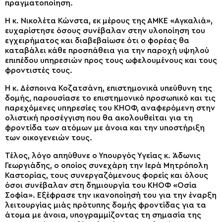
πραγματοποίηση.
Η κ. Νικολέτα Κώνστα, εκ μέρους της ΑΜΚΕ «Αγκαλιά»,
ευχαρίστησε όσους συνέβαλαν στην υλοποίηση του
εγχειρήματος και διαβεβαίωσε ότι ο φορέας θα
καταβάλει κάθε προσπάθεια για την παροχή υψηλού
επιπέδου υπηρεσιών προς τους ωφελουμένους και τους
φροντιστές τους.
Η κ. Δέσποινα Κοζατσάνη, επιστημονικά υπεύθυνη της
δομής, παρουσίασε το επιστημονικό προσωπικό και τις
παρεχόμενες υπηρεσίες του ΚΗΟΦ, αναφερόμενη στην
ολιστική προσέγγιση που θα ακολουθείται για τη
φροντίδα των ατόμων με άνοια και την υποστήριξη
των οικογενειών τους.
Τέλος, λόγο απηύθυνε ο Υπουργός Υγείας κ. Άδωνις
Γεωργιάδης, ο οποίος συνεχάρη την Ιερά Μητρόπολη
Καστορίας, τους συνεργαζόμενους φορείς και όλους
όσοι συνέβαλαν στη δημιουργία του ΚΗΟΦ «Οσία
Σοφία». Εξέφρασε την ικανοποίησή του για την έναρξη
λειτουργίας μιάς πρότυπης δομής φροντίδας για τα
άτομα με άνοια, υπογραμμίζοντας τη σημασία της