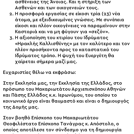
ασθένειας της Άνοιας. Και η στήριξη των
Ασθενών και των οικογενειών τους.
Η προσφορά εργασίας σε είκοσι τρία (23) νέα
άτομα, με εξειδικευμένες γνώσεις. Με συνέπεια
είκοσι και πλέον οικογένειες να παραμείνουν στην
Καστοριά και να μη φύγουν για «σεζόν».
Η αξιοποίηση του κτιρίου του Ιδρύματος
«Ηρακλής Καλλισθένης» με τον καλύτερο και τον
πλέον προσήκοντα προς το καταστατικό του
Ιδρύματος τρόπο. Η ψυχή του Ευεργέτη θα
χαίρεται σήμερα μαζί μας.
Ευχαριστίες θέλω να εκφράσω:
Στην Εκκλησία μας, την Εκκλησία της Ελλάδος, στο
πρόσωπο του Μακαριωτάτου Αρχιεπισκόπου Αθηνών
και Πάσης Ελλάδος κ.κ. Ιερωνύμου, του οποίου το
κοινωνικό έργο είναι θαυμαστό και είναι ο δημιουργός
της Δομής μας.
Στον βοηθό Επίσκοπο του Μακαριωτάτου
Θεοφιλέστατο Επίσκοπο Τανάγρας κ. Απόστολο, ο
οποίος αποτέλεσε τον σύνδεσμο για τη δημιουργία