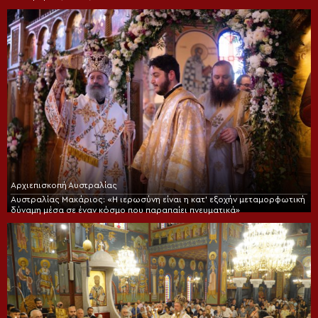
Αρχιεπισκοπή Αυστραλίας
Αυστραλίας Μακάριος: «Η ιερωσύνη είναι η κατ’ εξοχήν μεταμορφωτική
δύναμη μέσα σε έναν κόσμο που παραπαίει πνευματικά»