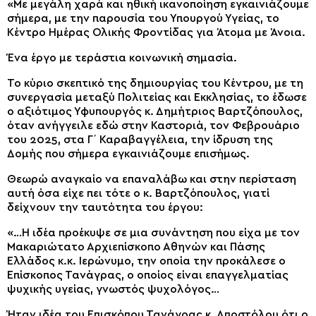
«Με μεγάλη χαρά και ηθική ικανοποίηση εγκαινιάζουμε
σήμερα, με την παρουσία του Υπουργού Υγείας, το
Κέντρο Ημέρας Ολικής Φροντίδας για Άτομα με Άνοια.
Ένα έργο με τεράστια κοινωνική σημασία.
Το κύριο σκεπτικό της δημιουργίας του Κέντρου, με τη
συνεργασία μεταξύ Πολιτείας και Εκκλησίας, το έδωσε
ο αξιότιμος Υφυπουργός κ. Δημήτριος Βαρτζόπουλος,
όταν ανήγγειλε εδώ στην Καστοριά, τον Φεβρουάριο
του 2025, στα Γ΄ Καραβαγγέλεια, την ίδρυση της
Δομής που σήμερα εγκαινιάζουμε επισήμως.
Θεωρώ αναγκαίο να επαναλάβω και στην περίσταση
αυτή όσα είχε πει τότε ο κ. Βαρτζόπουλος, γιατί
δείχνουν την ταυτότητα του έργου:
«…Η ιδέα προέκυψε σε μια συνάντηση που είχα με τον
Μακαριώτατο Αρχιεπίσκοπο Αθηνών και Πάσης
Ελλάδος κ.κ. Ιερώνυμο, την οποία την προκάλεσε ο
Επίσκοπος Τανάγρας, ο οποίος είναι επαγγελματίας
ψυχικής υγείας, γνωστός ψυχολόγος…
Ήταν ιδέα του Επισκόπου Τανάγρας κ. Αποστόλου ότι ο