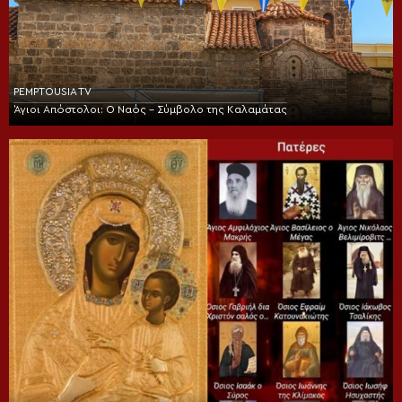
PEMPTOUSIA TV
Άγιοι Απόστολοι: Ο Ναός – Σύμβολο της Καλαμάτας