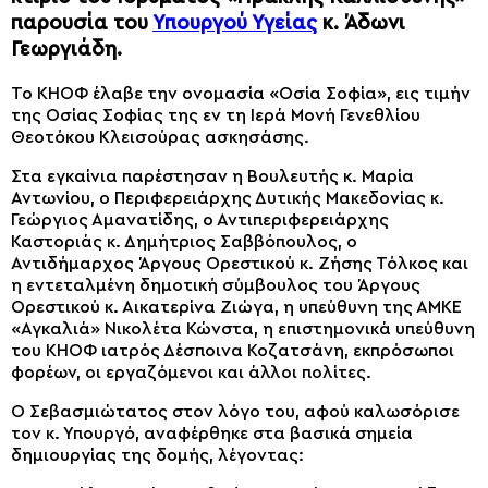
παρουσία του
Υπουργού Υγείας
κ. Άδωνι
Γεωργιάδη.
Το ΚΗΟΦ έλαβε την ονομασία «Οσία Σοφία», εις τιμήν
της Οσίας Σοφίας της εν τη Ιερά Μονή Γενεθλίου
Θεοτόκου Κλεισούρας ασκησάσης.
Στα εγκαίνια παρέστησαν η Βουλευτής κ. Μαρία
Αντωνίου, ο Περιφερειάρχης Δυτικής Μακεδονίας κ.
Γεώργιος Αμανατίδης, ο Αντιπεριφερειάρχης
Καστοριάς κ. Δημήτριος Σαββόπουλος, ο
Αντιδήμαρχος Άργους Ορεστικού κ. Ζήσης Τόλκος και
η εντεταλμένη δημοτική σύμβουλος του Άργους
Ορεστικού κ. Αικατερίνα Ζιώγα, η υπεύθυνη της ΑΜΚΕ
«Αγκαλιά» Νικολέτα Κώνστα, η επιστημονικά υπεύθυνη
του ΚΗΟΦ ιατρός Δέσποινα Κοζατσάνη, εκπρόσωποι
φορέων, οι εργαζόμενοι και άλλοι πολίτες.
Ο Σεβασμιώτατος στον λόγο του, αφού καλωσόρισε
τον κ. Υπουργό, αναφέρθηκε στα βασικά σημεία
δημιουργίας της δομής, λέγοντας: