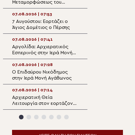
Μεταμορφώσεως του
Μεταμορφώσεως
Σωτήρος στην Ιερά
Σωτήρος στον ι
Αρχιεπισκοπή Θυατείρων
της Πρασινάδας
07.08.2026 | 07:53
06.08.2026 | 21:4
7 Αυγούστου: Εορτάζει ο
Πανηγυρίζει ο
Άγιος Δομέτιος ο Πέρσης
Μητροπολιτικός
Μεταμορφώσεως
Σωτήρος στην Ε
07.08.2026 | 07:41
06.08.2026 | 21:3
Αργολίδα: Αρχιερατικός
Η εορτή της
Εσπερινός στην Ιερά Μονή
Μεταμορφώσεως
Οσίου Θεοδοσίου
Σωτήρος στη Μη
Μαρωνείας
07.08.2026 | 07:28
06.08.2026 | 21:1
Ο Επιδαύρου Νικόδημος
Με Αρχιερατική 
στην Ιερά Μονή Αγάθωνος
Λειτουργία πανη
Ενοριακός Ναός
Μεταμορφώσεως
07.08.2026 | 07:14
06.08.2026 | 20:5
Σωτήρος Μαλλώ
Αρχιερατική Θεία
Πανηγυρικός εο
Ιεράπετρας
Λειτουργία στον εορτάζοντα
Μεταμορφώσεως
ιστορικό Ιερό Ναό
Σωτήρος στην
Μεταμορφώσεως του
Αλεξανδρούπολ
Σωτήρος Πλάκας