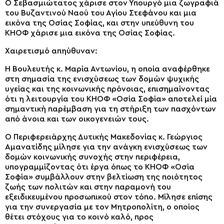
Ο Σεβασμιώτατος χάρισε στον Υπουργό μια ζωγραφιά
του Βυζαντινού Ναού του Αγίου Στεφάνου και μια
εικόνα της Οσίας Σοφίας, και στην υπεύθυνη του
ΚΗΟΦ χάρισε μια εικόνα της Οσίας Σοφίας.
Χαιρετισμό απηύθυναν:
Η Βουλευτής κ. Μαρία Αντωνίου, η οποία αναφέρθηκε
στη σημασία της ενισχύσεως των δομών ψυχικής
υγείας και της κοινωνικής πρόνοιας, επισημαίνοντας
ότι η λειτουργία του ΚΗΟΦ «Οσία Σοφία» αποτελεί μία
σημαντική παρέμβαση για τη στήριξη των πασχόντων
από άνοια και των οικογενειών τους.
Ο Περιφερειάρχης Δυτικής Μακεδονίας κ. Γεώργιος
Αμανατίδης μίλησε για την ανάγκη ενισχύσεως των
δομών κοινωνικής συνοχής στην περιφέρεια,
υπογραμμίζοντας ότι έργα όπως το ΚΗΟΦ «Οσία
Σοφία» συμβάλλουν στην βελτίωση της ποιότητος
ζωής των πολιτών και στην παραμονή του
εξειδικευμένου προσωπικού στον τόπο. Μίλησε επίσης
για την συνεργασία με τον Μητροπολίτη, ο οποίος
θέτει στόχους για το κοινό καλό, προς