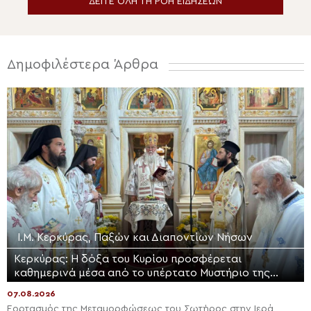
ΔΕΙΤΕ ΟΛΗ ΤΗ ΡΟΗ ΕΙΔΗΣΕΩΝ
Δημοφιλέστερα Άρθρα
Ι.Μ. Κερκύρας, Παξών και Διαποντίων Νήσων
Κερκύρας: Η δόξα του Κυρίου προσφέρεται
καθημερινά μέσα από το υπέρτατο Μυστήριο της
Θείας Ευχαριστίας
07.08.2026
Εορτασμός της Μεταμορφώσεως του Σωτήρος στην Ιερά