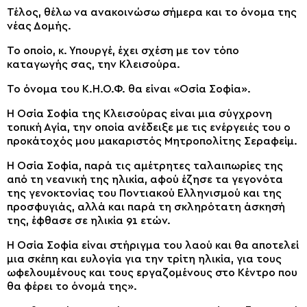
Τέλος, θέλω να ανακοινώσω σήμερα και το όνομα της
νέας Δομής.
Το οποίο, κ. Υπουργέ, έχει σχέση με τον τόπο
καταγωγής σας, την Κλεισούρα.
Το όνομα του Κ.Η.Ο.Φ. θα είναι «Οσία Σοφία».
Η Οσία Σοφία της Κλεισούρας είναι μια σύγχρονη
τοπική Αγία, την οποία ανέδειξε με τις ενέργειές του ο
προκάτοχός μου μακαριστός Μητροπολίτης Σεραφείμ.
Η Οσία Σοφία, παρά τις αμέτρητες ταλαιπωρίες της
από τη νεανική της ηλικία, αφού έζησε τα γεγονότα
της γενοκτονίας του Ποντιακού Ελληνισμού και της
προσφυγιάς, αλλά και παρά τη σκληρότατη άσκησή
της, έφθασε σε ηλικία 91 ετών.
Η Οσία Σοφία είναι στήριγμα του λαού και θα αποτελεί
μια σκέπη και ευλογία για την τρίτη ηλικία, για τους
ωφελουμένους και τους εργαζομένους στο Κέντρο που
θα φέρει το όνομά της».