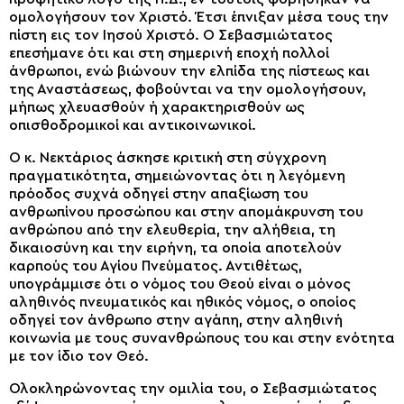
ομολογήσουν τον Χριστό. Έτσι έπνιξαν μέσα τους την
πίστη εις τον Ιησού Χριστό. Ο Σεβασμιώτατος
επεσήμανε ότι και στη σημερινή εποχή πολλοί
άνθρωποι, ενώ βιώνουν την ελπίδα της πίστεως και
της Αναστάσεως, φοβούνται να την ομολογήσουν,
μήπως χλευασθούν ή χαρακτηρισθούν ως
οπισθοδρομικοί και αντικοινωνικοί.
Ο κ. Νεκτάριος άσκησε κριτική στη σύγχρονη
πραγματικότητα, σημειώνοντας ότι η λεγόμενη
πρόοδος συχνά οδηγεί στην απαξίωση του
ανθρωπίνου προσώπου και στην απομάκρυνση του
ανθρώπου από την ελευθερία, την αλήθεια, τη
δικαιοσύνη και την ειρήνη, τα οποία αποτελούν
καρπούς του Αγίου Πνεύματος. Αντιθέτως,
υπογράμμισε ότι ο νόμος του Θεού είναι ο μόνος
αληθινός πνευματικός και ηθικός νόμος, ο οποίος
οδηγεί τον άνθρωπο στην αγάπη, στην αληθινή
κοινωνία με τους συνανθρώπους του και στην ενότητα
με τον ίδιο τον Θεό.
Ολοκληρώνοντας την ομιλία του, ο Σεβασμιώτατος