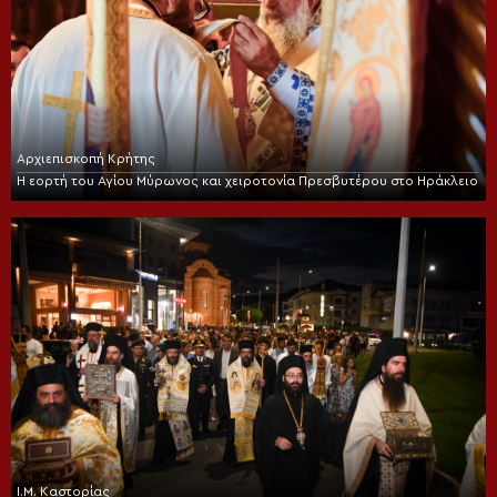
Αρχιεπισκοπή Κρήτης
Η εορτή του Αγίου Μύρωνος και χειροτονία Πρεσβυτέρου στο Ηράκλειο
Ι.Μ. Καστορίας