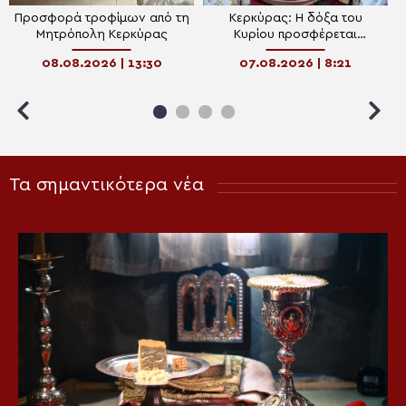
Προσφορά τροφίμων από τη
Κερκύρας: Η δόξα του
Μητρόπολη Κερκύρας
Κυρίου προσφέρεται
καθημερινά μέσα από το
08.08.2026 | 13:30
07.08.2026 | 8:21
υπέρτατο Μυστήριο της
Θείας Ευχαριστίας
Τα σημαντικότερα νέα