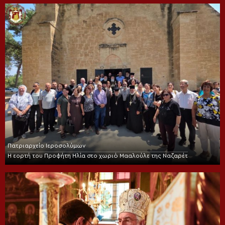
Πατριαρχείο Ιεροσολύμων
Η εορτή του Προφήτη Ηλία στο χωριό Μααλούλε της Ναζαρέτ