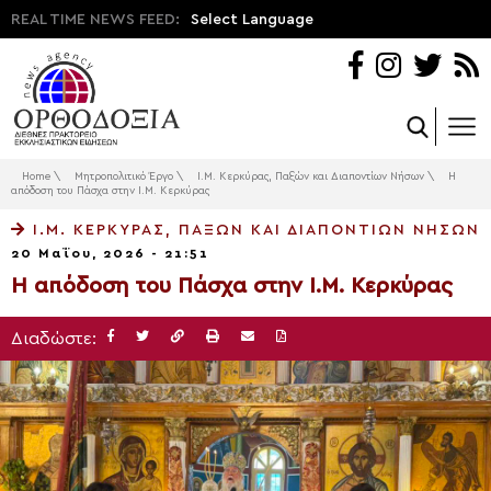
REAL TIME NEWS FEED:
Select Language
Home
\
Μητροπολιτικό Έργο
\
Ι.Μ. Κερκύρας, Παξών και Διαποντίων Νήσων
\
Η
απόδοση του Πάσχα στην Ι.Μ. Κερκύρας
Ι.Μ. ΚΕΡΚΎΡΑΣ, ΠΑΞΏΝ ΚΑΙ ΔΙΑΠΟΝΤΊΩΝ ΝΉΣΩΝ
20 Μαΐου, 2026 - 21:51
Η απόδοση του Πάσχα στην Ι.Μ. Κερκύρας
Διαδώστε: