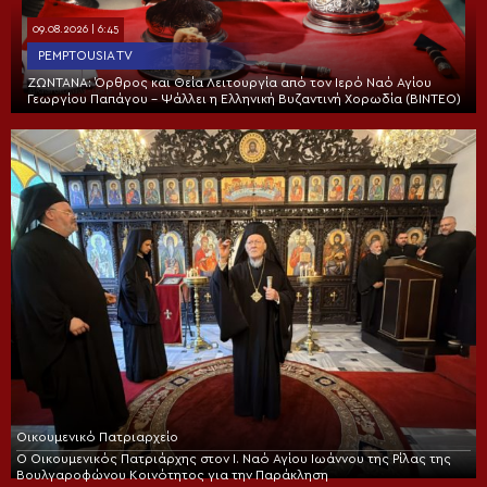
09.08.2026 | 6:45
PEMPTOUSIA TV
ΖΩΝΤΑΝΑ: Όρθρος και Θεία Λειτουργία από τον Ιερό Ναό Αγίου
Γεωργίου Παπάγου – Ψάλλει η Ελληνική Βυζαντινή Χορωδία (ΒΙΝΤΕΟ)
Οικουμενικό Πατριαρχείο
Ο Οικουμενικός Πατριάρχης στον I. Ναό Αγίου Ιωάννου της Ρίλας της
Βουλγαροφώνου Κοινότητος για την Παράκληση