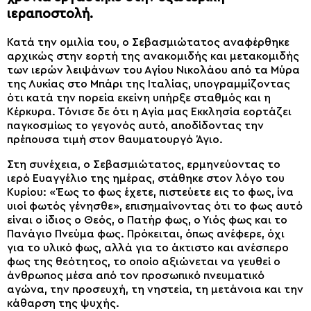
ιεραποστολή.
Κατά την ομιλία του, ο Σεβασμιώτατος αναφέρθηκε
αρχικώς στην εορτή της ανακομιδής και μετακομιδής
των ιερών λειψάνων του Αγίου Νικολάου από τα Μύρα
της Λυκίας στο Μπάρι της Ιταλίας, υπογραμμίζοντας
ότι κατά την πορεία εκείνη υπήρξε σταθμός και η
Κέρκυρα. Τόνισε δε ότι η Αγία μας Εκκλησία εορτάζει
παγκοσμίως το γεγονός αυτό, αποδίδοντας την
πρέπουσα τιμή στον θαυματουργό Άγιο.
Στη συνέχεια, ο Σεβασμιώτατος, ερμηνεύοντας το
ιερό Ευαγγέλιο της ημέρας, στάθηκε στον λόγο του
Κυρίου: «Έως το φως έχετε, πιστεύετε εις το φως, ίνα
υιοί φωτός γένησθε», επισημαίνοντας ότι το φως αυτό
είναι ο ίδιος ο Θεός, ο Πατήρ φως, ο Υιός φως και το
Πανάγιο Πνεύμα φως. Πρόκειται, όπως ανέφερε, όχι
για το υλικό φως, αλλά για το άκτιστο και ανέσπερο
φως της θεότητος, το οποίο αξιώνεται να γευθεί ο
άνθρωπος μέσα από τον προσωπικό πνευματικό
αγώνα, την προσευχή, τη νηστεία, τη μετάνοια και την
κάθαρση της ψυχής.