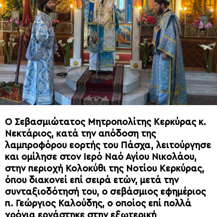
Ο Σεβασμιώτατος Μητροπολίτης Κερκύρας κ.
Νεκτάριος, κατά την απόδοση της
λαμπροφόρου εορτής του Πάσχα, λειτούργησε
και ομίλησε στον Ιερό Ναό Αγίου Νικολάου,
στην περιοχή Κολοκύθι της Νοτίου Κερκύρας,
όπου διακονεί επί σειρά ετών, μετά την
συνταξιοδότησή του, ο σεβάσμιος εφημέριος
π. Γεώργιος Καλούδης, ο οποίος επί πολλά
χρόνια εργάστηκε στην εξωτερική