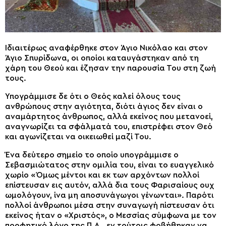
Ιδιαιτέρως αναφέρθηκε στον Άγιο Νικόλαο και στον
Άγιο Σπυρίδωνα, οι οποίοι καταυγάστηκαν από τη
χάρη του Θεού και έζησαν την παρουσία Του στη ζωή
τους.
Υπογράμμισε δε ότι ο Θεός καλεί όλους τους
ανθρώπους στην αγιότητα, διότι άγιος δεν είναι ο
αναμάρτητος άνθρωπος, αλλά εκείνος που μετανοεί,
αναγνωρίζει τα σφάλματά του, επιστρέφει στον Θεό
και αγωνίζεται να οικειωθεί μαζί Του.
Ένα δεύτερο σημείο το οποίο υπογράμμισε ο
Σεβασμιώτατος στην ομιλία του, είναι το ευαγγελικό
χωρίο «Όμως μέντοι και εκ των αρχόντων πολλοί
επίστευσαν εις αυτόν, αλλά δια τους Φαρισαίους ουχ
ωμολόγουν, ίνα μη αποσυνάγωγοι γένωνται». Παρότι
πολλοί άνθρωποι μέσα στην συναγωγή πίστευσαν ότι
εκείνος ήταν ο «Χριστός», ο Μεσσίας σύμφωνα με τον
προφητικό λόγο της Π.Δ., εν τούτοις φοβήθηκαν να