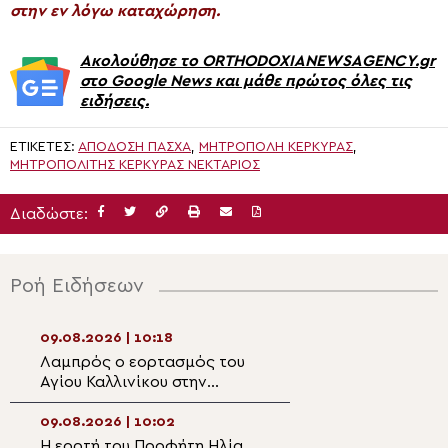
στην εν λόγω καταχώρηση.
Ακολούθησε το ORTHODOXIANEWSAGENCY.gr
στο Google News και μάθε πρώτος όλες τις
ειδήσεις.
ΕΤΙΚΈΤΕΣ:
ΑΠΌΔΟΣΗ ΠΆΣΧΑ
,
ΜΗΤΡΟΠΟΛΗ ΚΕΡΚΥΡΑΣ
,
ΜΗΤΡΟΠΟΛΊΤΗΣ ΚΕΡΚΎΡΑΣ ΝΕΚΤΆΡΙΟΣ
Διαδώστε:
Ροή Ειδήσεων
09.08.2026 | 10:18
09.08.2026 | 08:
Λαμπρός ο εορτασμός του
Ο Μητροπολίτης
Αγίου Καλλινίκου στην
Αρκαλοχωρίου σ
Έδεσσα
Ναό Αγίας Παρα
Κατωφύγι
09.08.2026 | 10:02
09.08.2026 | 08:
Η εορτή του Προφήτη Ηλία
9 Αυγούστου: Εο