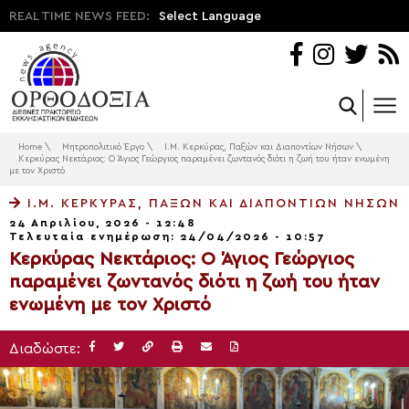
REAL TIME NEWS FEED:
Select Language
Home
\
Μητροπολιτικό Έργο
\
Ι.Μ. Κερκύρας, Παξών και Διαποντίων Νήσων
\
Κερκύρας Νεκτάριος: Ο Άγιος Γεώργιος παραμένει ζωντανός διότι η ζωή του ήταν ενωμένη
με τον Χριστό
Ι.Μ. ΚΕΡΚΎΡΑΣ, ΠΑΞΏΝ ΚΑΙ ΔΙΑΠΟΝΤΊΩΝ ΝΉΣΩΝ
24 Απριλίου, 2026 - 12:48
Τελευταία ενημέρωση: 24/04/2026 - 10:57
Κερκύρας Νεκτάριος: Ο Άγιος Γεώργιος
παραμένει ζωντανός διότι η ζωή του ήταν
ενωμένη με τον Χριστό
Διαδώστε: