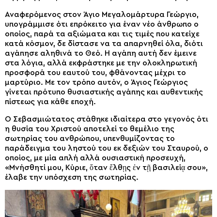
Αναφερόμενος στον Άγιο Μεγαλομάρτυρα Γεώργιο,
υπογράμμισε ότι επρόκειτο για έναν νέο άνθρωπο ο
οποίος, παρά τα αξιώματα και τις τιμές που κατείχε
κατά κόσμον, δε δίστασε να τα απαρνηθεί όλα, διότι
αγάπησε αληθινά το Θεό. Η αγάπη αυτή δεν έμεινε
στα λόγια, αλλά εκφράστηκε με την ολοκληρωτική
προσφορά του εαυτού του, φθάνοντας μέχρι το
μαρτύριο. Με τον τρόπο αυτόν, ο Άγιος Γεώργιος
γίνεται πρότυπο θυσιαστικής αγάπης και αυθεντικής
πίστεως για κάθε εποχή.
Ο Σεβασμιώτατος στάθηκε ιδιαίτερα στο γεγονός ότι
η θυσία του Χριστού αποτελεί το θεμέλιο της
σωτηρίας του ανθρώπου, υπενθυμίζοντας το
παράδειγμα του ληστού του εκ δεξιών του Σταυρού, ο
οποίος, με μία απλή αλλά ουσιαστική προσευχή,
«Μνήσθητί μου, Κύριε, ὅταν ἔλθῃς ἐν τῇ βασιλείᾳ σου»,
έλαβε την υπόσχεση της σωτηρίας.