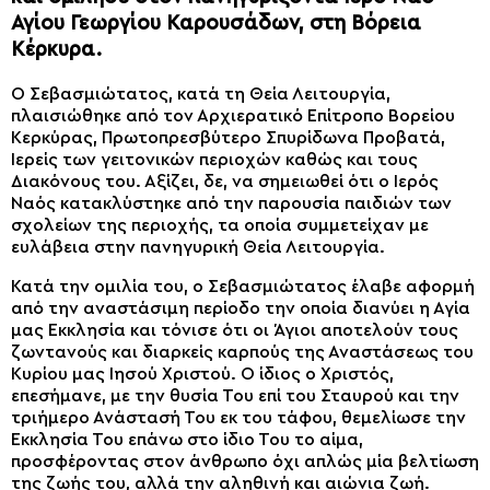
Αγίου Γεωργίου Καρουσάδων, στη Βόρεια
Κέρκυρα.
Ο Σεβασμιώτατος, κατά τη Θεία Λειτουργία,
πλαισιώθηκε από τον Αρχιερατικό Επίτροπο Βορείου
Κερκύρας, Πρωτοπρεσβύτερο Σπυρίδωνα Προβατά,
Ιερείς των γειτονικών περιοχών καθώς και τους
Διακόνους του. Αξίζει, δε, να σημειωθεί ότι ο Ιερός
Ναός κατακλύστηκε από την παρουσία παιδιών των
σχολείων της περιοχής, τα οποία συμμετείχαν με
ευλάβεια στην πανηγυρική Θεία Λειτουργία.
Κατά την ομιλία του, ο Σεβασμιώτατος έλαβε αφορμή
από την αναστάσιμη περίοδο την οποία διανύει η Αγία
μας Εκκλησία και τόνισε ότι οι Άγιοι αποτελούν τους
ζωντανούς και διαρκείς καρπούς της Αναστάσεως του
Κυρίου μας Ιησού Χριστού. Ο ίδιος ο Χριστός,
επεσήμανε, με την θυσία Του επί του Σταυρού και την
τριήμερο Ανάστασή Του εκ του τάφου, θεμελίωσε την
Εκκλησία Του επάνω στο ίδιο Του το αίμα,
προσφέροντας στον άνθρωπο όχι απλώς μία βελτίωση
της ζωής του, αλλά την αληθινή και αιώνια ζωή.