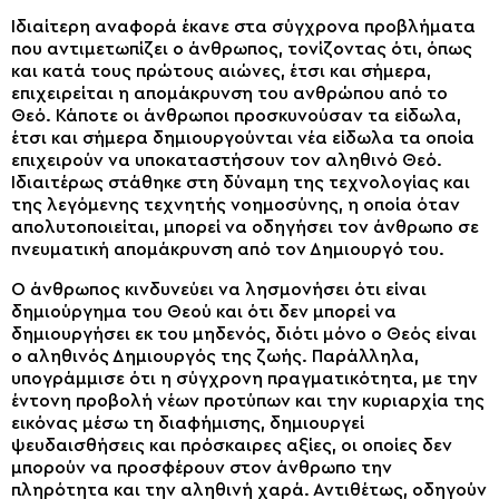
Ιδιαίτερη αναφορά έκανε στα σύγχρονα προβλήματα
που αντιμετωπίζει ο άνθρωπος, τονίζοντας ότι, όπως
και κατά τους πρώτους αιώνες, έτσι και σήμερα,
επιχειρείται η απομάκρυνση του ανθρώπου από το
Θεό. Κάποτε οι άνθρωποι προσκυνούσαν τα είδωλα,
έτσι και σήμερα δημιουργούνται νέα είδωλα τα οποία
επιχειρούν να υποκαταστήσουν τον αληθινό Θεό.
Ιδιαιτέρως στάθηκε στη δύναμη της τεχνολογίας και
της λεγόμενης τεχνητής νοημοσύνης, η οποία όταν
απολυτοποιείται, μπορεί να οδηγήσει τον άνθρωπο σε
πνευματική απομάκρυνση από τον Δημιουργό του.
Ο άνθρωπος κινδυνεύει να λησμονήσει ότι είναι
δημιούργημα του Θεού και ότι δεν μπορεί να
δημιουργήσει εκ του μηδενός, διότι μόνο ο Θεός είναι
ο αληθινός Δημιουργός της ζωής. Παράλληλα,
υπογράμμισε ότι η σύγχρονη πραγματικότητα, με την
έντονη προβολή νέων προτύπων και την κυριαρχία της
εικόνας μέσω τη διαφήμισης, δημιουργεί
ψευδαισθήσεις και πρόσκαιρες αξίες, οι οποίες δεν
μπορούν να προσφέρουν στον άνθρωπο την
πληρότητα και την αληθινή χαρά. Αντιθέτως, οδηγούν