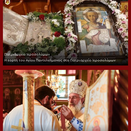
Πατριαρχείο Ιεροσολύμων
Η εορτή του Αγίου Παντελεήμονος στο Πατριαρχείο Ιεροσολύμων