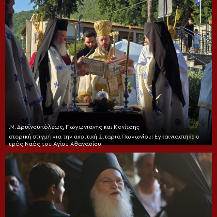
Ι.Μ. Δρυϊνουπόλεως, Πωγωνιανής και Κονίτσης
Ιστορική στιγμή για την ακριτική Σιταριά Πωγωνίου: Εγκαινιάστηκε ο
Ιερός Ναός του Αγίου Αθανασίου