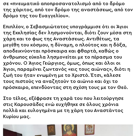
σε «πνευματικό αποπροσανατολισμό από το δρόμο
της χάριτος, από τον δρόμο της αναστάσεως, από τον
δρόμο της του Ευαγγελίου».
Επιπλέον, ο Σεβασμιώτατος υπογράμμισε ότι οι Άγιοι
της Εκκλησίας δεν λησμονούνται, διότι ζουν μέσα στη
χάρη και το φως της Αναστάσεως. Αντιθέτως, τα
μεγέθη του κόσμου, η δύναμη, ο πλούτος και η δόξα,
αποδεικνύονται πρόσκαιρα και φθαρτά, καθώς ο
άνθρωπος εύκολα λησμονείται με το πέρασμα του
χρόνου. Ο Άγιος Γεώργιος, όμως, όπως και όλοι οι
Άγιοι, παραμένει ζωντανός «εις τους αιώνας», διότι η
ζωή του ήταν ενωμένη με το Χριστό. Έτσι, κάλεσε
τους πιστούς να αναζητούν το αιώνιο και όχι το
πρόσκαιρο, επενδύοντας στη σχέση τους με τον Θεό.
Στο τέλος, εξέφρασε τη χαρά του που λειτούργησε
στις Καρουσάδες ενώ ευχήθηκε σε όλους χρόνια
πολλά και ευλογημένα με τη χάρη του Αναστάντος
Κυρίου μας.