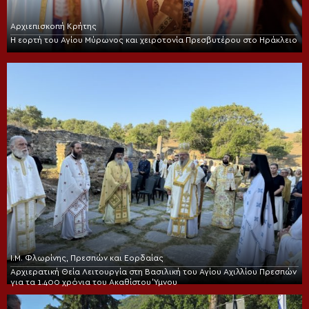
Αρχιεπισκοπή Κρήτης
Η εορτή του Αγίου Μύρωνος και χειροτονία Πρεσβυτέρου στο Ηράκλειο
Ι.Μ. Φλωρίνης, Πρεσπών και Εορδαίας
Αρχιερατική Θεία Λειτουργία στη Βασιλική του Αγίου Αχιλλίου Πρεσπών
για τα 1.400 χρόνια του Ακαθίστου Ύμνου