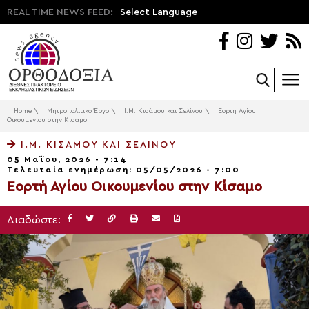
REAL TIME NEWS FEED:
Select Language
Home
\
Μητροπολιτικό Έργο
\
Ι.Μ. Κισάμου και Σελίνου
\
Εορτή Αγίου
Οικουμενίου στην Κίσαμο
Ι.Μ. ΚΙΣΆΜΟΥ ΚΑΙ ΣΕΛΊΝΟΥ
05 Μαΐου, 2026 - 7:14
Τελευταία ενημέρωση: 05/05/2026 - 7:00
Εορτή Αγίου Οικουμενίου στην Κίσαμο
Διαδώστε: