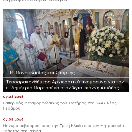
Ι.Μ. Μονεμβασίας και Σπάρτης
Τεσσαρακονθήμερο Αρχιερατικό μνημόσυνο για τον
π. Δημήτριο Μαρτσούκο στον Άγιο Ιωάννη Απιδέας
07.08.2026
Εσπερινός Μεταμορφώσεως του Σωτήρος στα ΚΑΑΥ Νέας
Περάμου
07.08.2026
Μήνυμα σεβασμού προς την Τρίτη Ηλικία από τον Μητροπολίτη
Σπάρτης στη Ρειχέα