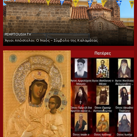
PEMPTOUSIA TV
Άγιοι Απόστολοι: Ο Ναός – Σύμβολο της Καλαμάτας