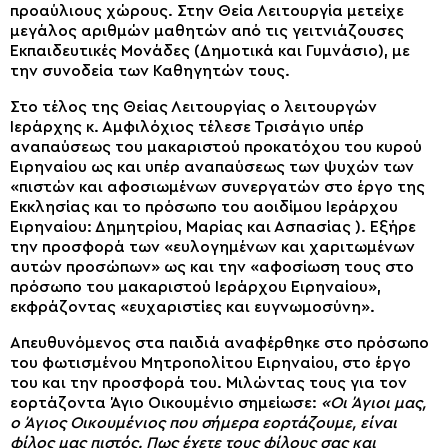
προαύλιους χώρους. Στην Θεία Λειτουργία μετείχε
μεγάλος αριθμών μαθητών από τις γειτνιάζουσες
Εκπαιδευτικές Μονάδες (Δημοτικά και Γυμνάσιο), με
την συνοδεία των Καθηγητών τους.
Στο τέλος της Θείας Λειτουργίας ο λειτουργών
Ιεράρχης κ. Αμφιλόχιος τέλεσε Τρισάγιο υπέρ
αναπαύσεως του μακαριστού προκατόχου του κυρού
Ειρηναίου ως και υπέρ αναπαύσεως των ψυχών των
«πιστών και αφοσιωμένων συνεργατών στο έργο της
Εκκλησίας και το πρόσωπο του αοιδίμου Ιεράρχου
Ειρηναίου: Δημητρίου, Μαρίας και Ασπασίας ). Εξήρε
την προσφορά των «ευλογημένων και χαριτωμένων
αυτών προσώπων» ως και την «αφοσίωση τους στο
πρόσωπο του μακαριστού Ιεράρχου Ειρηναίου»,
εκφράζοντας «ευχαριστίες και ευγνωμοσύνη».
Απευθυνόμενος στα παιδιά αναφέρθηκε στο πρόσωπο
του φωτισμένου Μητροπολίτου Ειρηναίου, στο έργο
του και την προσφορά του. Μιλώντας τους για τον
εορτάζοντα Άγιο Οικουμένιο σημείωσε:
«Οι Άγιοι μας,
ο Άγιος Οικουμένιος που σήμερα εορτάζουμε, είναι
φίλος μας πιστός. Πως έχετε τους φίλους σας και