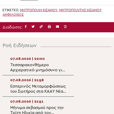
ΕΤΙΚΈΤΕΣ:
ΜΗΤΡΟΠΟΛΗ ΚΙΣΑΜΟΥ
,
ΜΗΤΡΟΠΟΛΊΤΗΣ ΚΙΣΆΜΟΥ
ΑΜΦΙΛΌΧΙΟΣ
Διαδώστε:
Ροή Ειδήσεων
07.08.2026 | 22:00
07.08.2026 | 20:5
Τεσσαρακονθήμερο
Η εορτή του Αγίο
Αρχιερατικό μνημόσυνο για
Νεομάρτυρος Χρ
τον π. Δημήτριο Μαρτσούκο
εκ Πρεβέζης
στον Άγιο Ιωάννη Απιδέας
07.08.2026 | 21:58
07.08.2026 | 20:3
Εσπερινός Μεταμορφώσεως
Ο Ύδρας Εφραίμ
του Σωτήρος στα ΚΑΑΥ Νέας
πανηγυρίζουσα ε
Περάμου
Μεταμορφώσεως
Σωτήρος στην Αί
07.08.2026 | 21:51
07.08.2026 | 20:
Μήνυμα σεβασμού προς την
Επίσκεψη του Υ
Τρίτη Ηλικία από τον
Ναυτιλίας και Ν