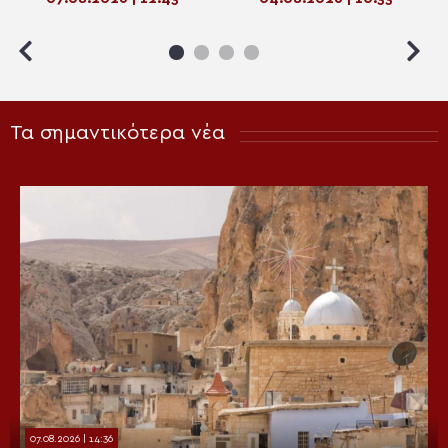
Αμφιλόχιος
Τα σημαντικότερα νέα
07.08.2026 | 14:36