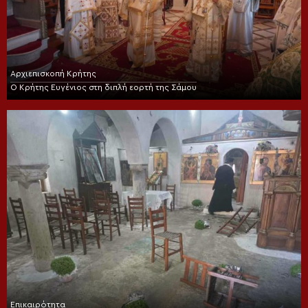
Αρχιεπισκοπή Κρήτης
Ο Κρήτης Ευγένιος στη διπλή εορτή της Σάμου
Επικαιρότητα