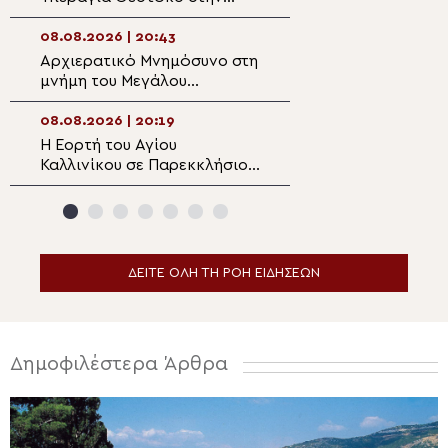
Πολυθέα Πεδιάδος
επιπτώσεις της 
08.08.2026 | 20:43
08.08.2026 | 18:5
Αρχιερατικό Μνημόσυνο στη
Ο Αιτωλίας Δαμ
μνήμη του Μεγάλου
στον Αργυρό Πηγ
Ευεργέτου των Κυθήρων
Θέρμου
Νικολάου Τριφύλλη
08.08.2026 | 20:19
08.08.2026 | 18:3
Η Εορτή του Αγίου
5η Αυγουστιάτικ
Καλλινίκου σε Παρεκκλήσιο
Παράκληση στην
της Καστοριάς
Ευξεινούπολη
ΔΕΙΤΕ ΟΛΗ ΤΗ ΡΟΗ ΕΙΔΗΣΕΩΝ
Δημοφιλέστερα Άρθρα