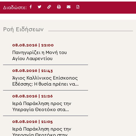
Διαδώστε:
Ροή Ειδήσεων
08.08.2026 | 22:00
08.08.2026 | 20:
Πανηγυρίζει η Μονή του
Η λιτάνευση της
Αγίου Λαυρεντίου
θαυματουργού ε
Παναγίας
Χρυσοσπηλιώτισ
08.08.2026 | 21:43
08.08.2026 | 19:4
Κάτω Δευτερά
Άγιος Καλλίνικος Επίσκοπος
“Το λαμπρόν σε
Εδέσσης: Η θυσία πρέπει να
– Αφιέρωμα στο
διακρίνη την Αρχιερατικήν
Καλλίνικο Εδέσσ
μου ζωήν!
08.08.2026 | 21:26
08.08.2026 | 19:2
Ιερά Παράκληση προς την
Ο Μητροπολίτης
Υπεραγία Θεοτόκο στα
στον Ιερό Ναό Α
Φαβριανά Μονοφατσίου
Φανουρίου στον 
Κατσαρού
08.08.2026 | 21:05
08.08.2026 | 19:1
Ιερά Παράκληση προς την
Αυτοψία της Λ. 
Υπεραγία Θεοτόκο στην
Αιγόσθενα για τι