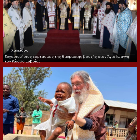
Ι.Μ. Χαλκίδος
Ευχαριστήριος εορτασμός της θαυμαστής βροχής στον Άγιο Ιωάννη
τον Ρώσσο Ευβοίας