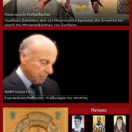
Πατριαρχείο Αλεξανδρείας
Ομαδικές βαπτίσεις από τον Μητροπολίτη Αρούσας στη Σινγκίντα την
εορτή της Μεταμορφώσεως του Σωτήρος
PEMPTOUSIA TV
Κυριακάτικη Μαθητεία – Η αδυναμία της απιστίας