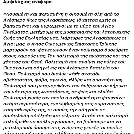
Αμφιλόχιος ανέφερε:
«Λουσμένη και φωτισμένη η οικουμένη όλη από το
Ανέσπερο Φως της Αναστάσεως, ιδιαίτερα εμείς οι
βαπτισμένοι και μυρωμένοι με το μύρο του Αγίου
Πνεύματος, μετέχουμε της μυστηριακής και λατρευτικής
ζωής της Εκκλησίας μας. Μάρτυρες της Αναστάσεως οι
Άγιοι μας, ο Άγιος Οικουμένιος Επίσκοπος Τρίκκης,
μαρτυρούν και φανερώνουν έναν πολιτισμό δυσεύρετο
στους καιρούς μας. Τον πολιτισμό της αγιότητος και της
χάριτος του Θεού. Πολιτισμό που ανοίγει τις πύλες του
Ουρανού και οδηγεί εις την Ανέσπερο Βασιλεία του
Θεού. Πολιτισμό που διαλύει κάθε σκοτάδι,
αβεβαιότητα, φόβο, αγωνία, θλίψη και απογοήτευση.
Πολιτισμό που μεταμορφώνει τον άνθρωπο σε κήρυκα
και μάρτυρα της Αναστάσεως, σε φως και ελπίδα.
Πολιτισμό χωρίς τον οποίο η ανθρωπότητα φτωχαίνει
ακόμα περισσότερο, εγκλωβισμένη στις ουμανιστικές
κοσμοθεωρίες της, οι οποίες την οδηγούν σε
δαιδαλώδη αδιέξοδα και τέλματα. Αυτόν τον πολιτισμό
καλούμεθα να καλλιεργήσουμε, να βιώσουμε και να
μεταλαμπαδεύσουμε στις νεώτερες γενεές, οι οποίες
μάταια αναζητούν την αλήθεια και την χαρά της ζωής σε