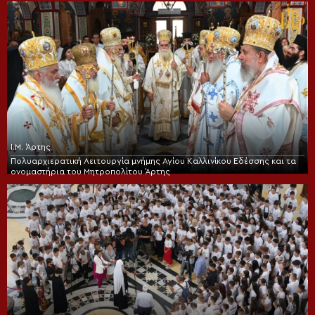
Ι.Μ. Άρτης
Πολυαρχιερατική Λειτουργία μνήμης Αγίου Καλλινίκου Εδέσσης και τα
ονομαστήρια του Μητροπολίτου Άρτης