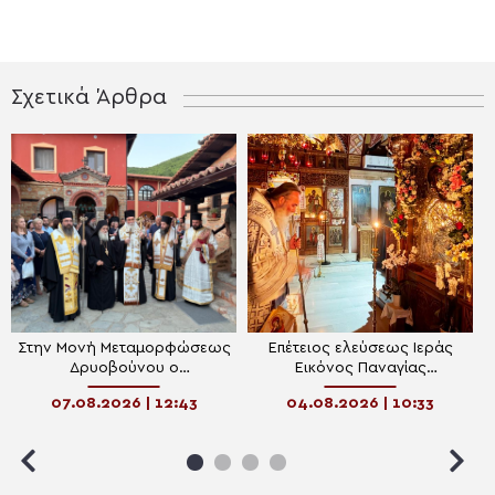
Σχετικά Άρθρα
Στην Μονή Μεταμορφώσεως
Επέτειος ελεύσεως Ιεράς
Δρυοβούνου ο
Εικόνος Παναγίας
Μητροπολίτης Κισάμου
Παραμυθίας στην Κίσαμο
07.08.2026 | 12:43
04.08.2026 | 10:33
Αμφιλόχιος