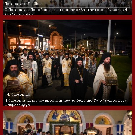
Πατριαρχείο Σερβίας
Ο Πατριάρχης Πορφύριος με παιδιά της αθλητικής κατασκήνωσης «Η
Σερβία σε καλεί»
Ι.Μ. Καστορίας
Η Καστοριά τίμησε τον προστάτη των παιδιών της, Άγιο Νικάνορα τον
Θαυματουργό