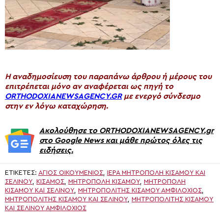
H αναδημοσίευση του παραπάνω άρθρου ή μέρους του
επιτρέπεται μόνο αν αναφέρεται ως πηγή το
ORTHODOXIANEWSAGENCY.GR
με ενεργό σύνδεσμο
στην εν λόγω καταχώρηση.
Ακολούθησε το ORTHODOXIANEWSAGENCY.gr
στο Google News και μάθε πρώτος όλες τις
ειδήσεις.
ΕΤΙΚΈΤΕΣ:
ΑΓΙΟΣ ΟΙΚΟΥΜΈΝΙΟΣ
,
ΙΕΡΑ ΜΗΤΡΟΠΟΛΗ ΚΙΣΑΜΟΥ ΚΑΙ
ΣΕΛΙΝΟΥ
,
ΚΊΣΑΜΟΣ
,
ΜΗΤΡΟΠΟΛΗ ΚΙΣΑΜΟΥ
,
ΜΗΤΡΌΠΟΛΗ
ΚΙΣΆΜΟΥ ΚΑΙ ΣΕΛΊΝΟΥ
,
ΜΗΤΡΟΠΟΛΊΤΗΣ ΚΙΣΆΜΟΥ ΑΜΦΙΛΌΧΙΟΣ
,
ΜΗΤΡΟΠΟΛΊΤΗΣ ΚΙΣΆΜΟΥ ΚΑΙ ΣΕΛΊΝΟΥ
,
ΜΗΤΡΟΠΟΛΊΤΗΣ ΚΙΣΆΜΟΥ
ΚΑΙ ΣΕΛΊΝΟΥ ΑΜΦΙΛΌΧΙΟΣ