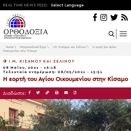
REAL TIME NEWS FEED:
Select Language
Home
\
Μητροπολιτικό Έργο
\
Ι.Μ. Κισάμου και Σελίνου
\
Η εορτή του Αγίου
Οικουμενίου στην Κίσαμο
Ι.Μ. ΚΙΣΆΜΟΥ ΚΑΙ ΣΕΛΊΝΟΥ
08 Μαΐου, 2021 - 16:18
Τελευταία ενημέρωση: 08/05/2021 - 15:51
Η εορτή του Αγίου Οικουμενίου στην Κίσαμο
Διαδώστε: