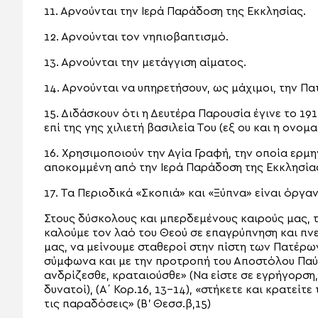
11. Αρνούνται την Ιερά Παράδοση της Εκκλησίας.
12. Αρνούνται τον νηπιοβαπτισμό.
13. Αρνούνται την μετάγγιση αίματος.
14. Αρνούνται να υπηρετήσουν, ως μάχιμοι, την Πα
15. Διδάσκουν ότι η Δευτέρα Παρουσία έγινε το 191
επί της γης χιλιετή βασιλεία Του (εξ ου και η ονομα
16. Χρησιμοποιούν την Αγία Γραφή, την οποία ερμη
αποκομμένη από την Ιερά Παράδοση της Εκκλησία
17. Τα Περιοδικά «Σκοπιά» και «Ξύπνα» είναι όργ
Στους δύσκολους και μπερδεμένους καιρούς μας, 
καλούμε τον λαό του Θεού σε επαγρύπνηση και πν
μας, να μείνουμε σταθεροί στην πίστη των Πατέρων 
σύμφωνα και με την προτροπή του Αποστόλου Παύλο
ανδρίζεσθε, κραταιούσθε» (Να είστε σε εγρήγορση, 
δυνατοί), (Α΄ Κορ.16, 13-14), «στήκετε και κρατείτ
τις παραδόσεις» (Β’ Θεσσ.β,15)