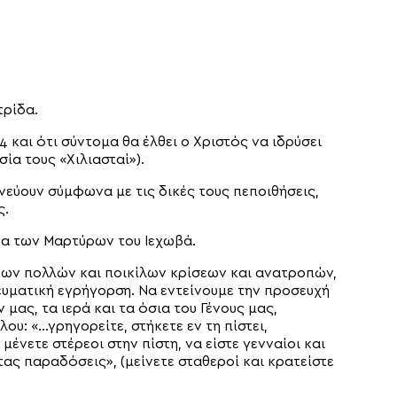
τρίδα.
4 και ότι σύντομα θα έλθει ο Χριστός να ιδρύσει
σία τους «Χιλιασταί»).
νεύουν σύμφωνα με τις δικές τους πεποιθήσεις,
ς.
ανα των Μαρτύρων του Ιεχωβά.
των πολλών και ποικίλων κρίσεων και ανατροπών,
ευματική εγρήγορση. Να εντείνουμε την προσευχή
μας, τα ιερά και τα όσια του Γένους μας,
υ: «…γρηγορείτε, στήκετε εν τη πίστει,
μένετε στέρεοι στην πίστη, να είστε γενναίοι και
ε τας παραδόσεις», (μείνετε σταθεροί και κρατείστε