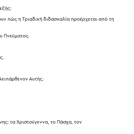
εξής:
φουν πώς η Τριαδική διδασκαλία προέρχεται από τη
ου Πνεύματος.
ς.
 Αειπάρθενον Αυτής.
νης: τα Χριστούγεννα, το Πάσχα, τον