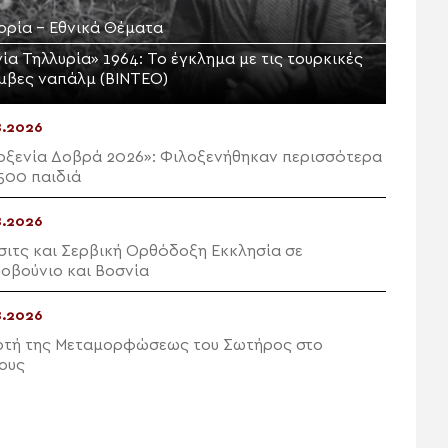
τορία - Εθνικά Θέματα
ία Τηλλυρία» 1964: Το έγκλημα με τις τουρκικές
μβες ναπάλμ (ΒΙΝΤΕΟ)
8.2026
οξενία Δοβρά 2026»: Φιλοξενήθηκαν περισσότερα
500 παιδιά
8.2026
σιτς και Σερβική Ορθόδοξη Εκκλησία σε
οβούνιο και Βοσνία
8.2026
ρτή της Μεταμορφώσεως του Σωτήρος στο
ιους