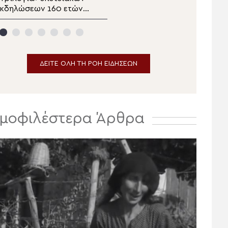
εκδηλώσεων 160 ετών
στην Ιερά Μονή
πό την Αρκαδική
Αγάθωνος
θελοθυσία
ΔΕΙΤΕ ΟΛΗ ΤΗ ΡΟΗ ΕΙΔΗΣΕΩΝ
μοφιλέστερα Άρθρα