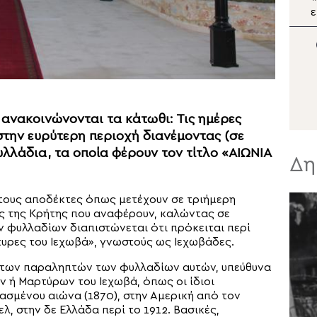
«Λάμψον και σε μας,
Δέσποτα Χριστέ, το Φως
α
Σου το αιώνιον!»
Ε
 ανακοινώνονται τα κάτωθι: Τις ημέρες
την ευρύτερη περιοχή διανέμοντας (σε
υλλάδια, τα οποία φέρουν τον τίτλο «ΑΙΩΝΙΑ
Δη
 τους αποδέκτες όπως μετέχουν σε τριήμερη
ος της Κρήτης που αναφέρουν, καλώντας σε
ν φυλλαδίων διαπιστώνεται ότι πρόκειται περί
υρες του Ιεχωβά», γνωστούς ως Ιεχωβάδες.
ι των παραληπτών των φυλλαδίων αυτών, υπεύθυνα
 ή Μαρτύρων του Ιεχωβά, όπως οι ίδιοι
ασμένου αιώνα (1870), στην Αμερική από τον
, στην δε Ελλάδα περί το 1912. Βασικές,