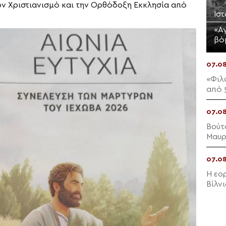
ον Χριστιανισμό και την Ορθόδοξη Εκκλησία από
Ισ
«Αγ
βό
07.0
«Φιλ
από 
07.0
Βούτ
Μαυρ
07.0
Η εο
Βίλν