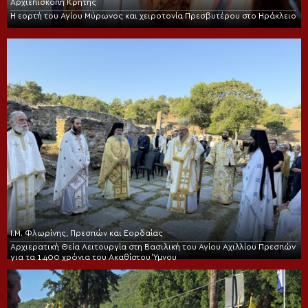
Αρχιεπισκοπή Κρήτης
Η εορτή του Αγίου Μύρωνος και χειροτονία Πρεσβυτέρου στο Ηράκλειο
Ι.Μ. Φλωρίνης, Πρεσπών και Εορδαίας
Αρχιερατική Θεία Λειτουργία στη Βασιλική του Αγίου Αχιλλίου Πρεσπών
για τα 1.400 χρόνια του Ακαθίστου Ύμνου