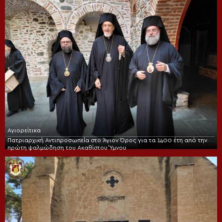
Αγιορείτικα
Πατριαρχική Αντιπροσωπεία στο Άγιον Όρος για τα 1400 έτη από την
πρώτη ψαλμώδηση του Ακαθίστου Ύμνου