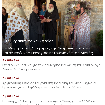
Ι.Μ. Ιεραπύτνης και Σητείας
Η Μικρή Παράκληση προς την Υπεραγία Θεοτόκου
στον Ιερό Ναό Παναγίας Κοτσυφιανής Γρα Λυγιάς
Ιεράπετρας
09.08.2026
Ετήσιο μνημόσυνο για τον αείμνηστο Bουλευτή και Υφυπουργό
Απόστολο Βεσυρόπουλο
09.08.2026
Αρχιερατική Θεία Λειτουργία στη Βασιλική του Αγίου Αχιλλίου
Πρεσπών για τα 1.400 χρόνια του Ακαθίστου Ύμνου
09.08.2026
Πατριαρχική Αντιπροσωπεία στο Άγιον Όρος για τα 1400 έτη