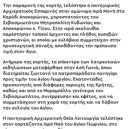
Την παραμονή της εορτής τελέστηκε ο πανηγυρικός
Αρχιερατικός Εσπερινός στην ομώνυμη Ιερά Μονή στο
Καρύδι Αποκορώνου, χοροστατούντος του
Σεβασμιωτάτου Μητροπολίτη Κυδωνίας και
Αποκορώνου κ. Τίτου. Στην ιερά ακολουθία
παρέστησαν τοπικοί άρχοντες και πλήθος ευσεβών
χριστιανών, οι οποίοι με ευλάβεια συμμετείχαν στην
προσευχητική σύναξη, αποδίδοντας την πρέπουσα
τιμή στον Άγιο.
Ανήμερα της εορτής, το επίκεντρο των λατρευτικών
εκδηλώσεων μεταφέρθηκε στην Ασή Γωνιά, όπου
διατηρείται ζωντανό το πατροπαράδοτο πανηγύρι
προς τιμήν του Αγίου Γεωργίου. Εκατοντάδες
προσκυνητές από διάφορες περιοχές της Κρήτης,
καθώς και από το Μεραμπέλλο γενέτειρα του
Σεβασμιωτάτου, συνέρρευσαν και εφέτος, για να
συμμετάσχουν στη χαρά της εορτής και να λάβουν
την ευλογία του Αγίου.
Η πανηγυρική Αρχιερατική Θεία Λειτουργία τελέστηκε
στον εορτάζοντα Ιερό Ναό του Αγίου Γεωργίου, στο