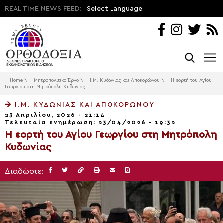
REAL TIME NEWS FEED:
Select Language
Home
\
Μητροπολιτικό Έργο
\
Ι.Μ. Κυδωνίας και Αποκορώνου
\
Η εορτή του Αγίου
Γεωργίου στη Μητρόπολη Κυδωνίας
Ι.Μ. ΚΥΔΩΝΊΑΣ ΚΑΙ ΑΠΟΚΟΡΏΝΟΥ
23 Απριλίου, 2026 - 21:14
Τελευταία ενημέρωση: 23/04/2026 - 19:32
Η εορτή του Αγίου Γεωργίου στη Μητρόπολη
Κυδωνίας
Διαδώστε: