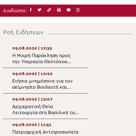
Διαδώστε:
Ροή Ειδήσεων
09.08.2026 | 12:39
09.08.2026 | 11:0
Η Μικρή Παράκληση προς
«Η Πίστη ως Δύν
την Υπεραγία Θεοτόκου
Ενότητας και Υ
στον Ιερό Ναό Παναγίας
των Παγκόσμιων
Κοτσυφιανής Γρα Λυγιάς
-Του Μητροπολί
09.08.2026 | 12:22
09.08.2026 | 10:4
Ιεράπετρας
Ζιμπάμπουε
Ετήσιο μνημόσυνο για τον
Δημητριάδος Ιγν
αείμνηστο Bουλευτή και
χρόνια ζωής και
Υφυπουργό Απόστολο
προσφοράς του 
Βεσυρόπουλο
Κοιμήσεως της 
09.08.2026 | 12:07
09.08.2026 | 10:3
Πτελεού»
Αρχιερατική Θεία
Αγρυπνία για τη
Λειτουργία στη Βασιλική του
της Θεοτόκου στ
Αγίου Αχιλλίου Πρεσπών για
της Σίμωνος Πέτ
τα 1.400 χρόνια του
Βύρωνα
09.08.2026 | 11:51
09.08.2026 | 10:1
Ακαθίστου Ύμνου
Πατριαρχική Αντιπροσωπεία
Λαμπρός ο εορτ