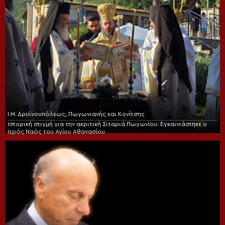
Ι.Μ. Δρυϊνουπόλεως, Πωγωνιανής και Κονίτσης
Ιστορική στιγμή για την ακριτική Σιταριά Πωγωνίου: Εγκαινιάστηκε ο
Ιερός Ναός του Αγίου Αθανασίου