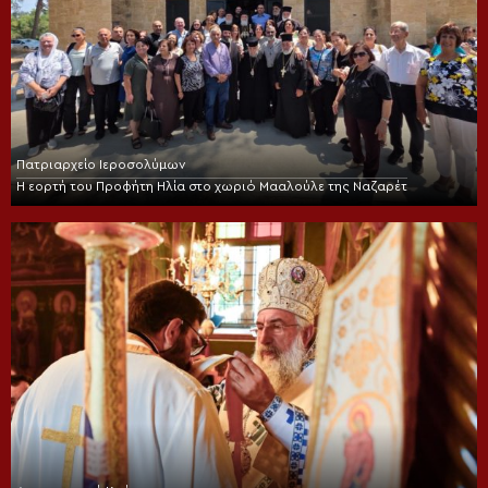
Πατριαρχείο Ιεροσολύμων
Η εορτή του Προφήτη Ηλία στο χωριό Μααλούλε της Ναζαρέτ