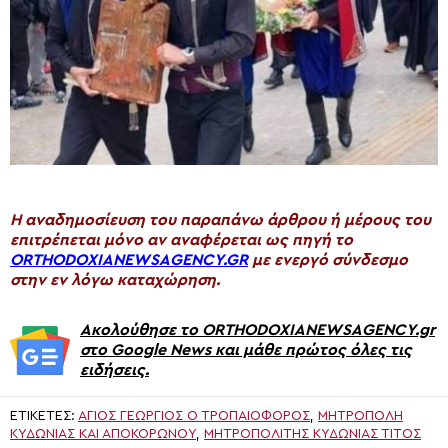
H αναδημοσίευση του παραπάνω άρθρου ή μέρους του
επιτρέπεται μόνο αν αναφέρεται ως πηγή το
ORTHODOXIANEWSAGENCY.GR
με ενεργό σύνδεσμο
στην εν λόγω καταχώρηση.
Ακολούθησε το ORTHODOXIANEWSAGENCY.gr
στο Google News και μάθε πρώτος όλες τις
ειδήσεις.
ΕΤΙΚΈΤΕΣ:
ΆΓΙΟΣ ΓΕΏΡΓΙΟΣ Ο ΤΡΟΠΑΙΟΦΌΡΟΣ
,
ΜΗΤΡΌΠΟΛΗ
ΚΥΔΩΝΊΑΣ ΚΑΙ ΑΠΟΚΟΡΏΝΟΥ
,
ΜΗΤΡΟΠΟΛΊΤΗΣ ΚΥΔΩΝΊΑΣ ΤΊΤΟΣ