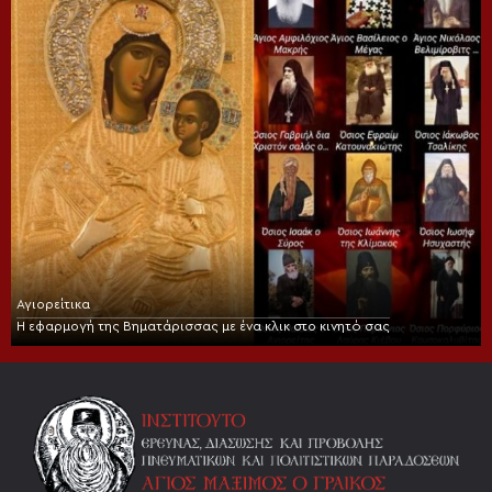
Αγιορείτικα
Η εφαρμογή της Βηματάρισσας με ένα κλικ στο κινητό σας