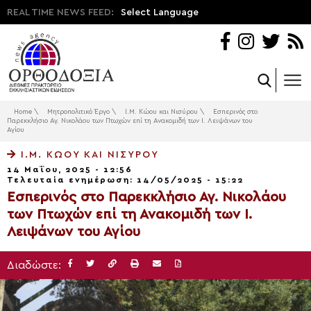
REAL TIME NEWS FEED:
Select Language
Home
\
Μητροπολιτικό Έργο
\
Ι.Μ. Κώου και Νισύρου
\
Εσπερινός στο
Παρεκκλήσιο Αγ. Νικολάου των Πτωχών επί τη Ανακομιδή των Ι. Λειψάνων του
Αγίου
Ι.Μ. ΚΏΟΥ ΚΑΙ ΝΙΣΎΡΟΥ
14 Μαΐου, 2025 - 12:56
Τελευταία ενημέρωση: 14/05/2025 - 15:22
Εσπερινός στο Παρεκκλήσιο Αγ. Νικολάου
των Πτωχών επί τη Ανακομιδή των Ι.
Λειψάνων του Αγίου
Διαδώστε: