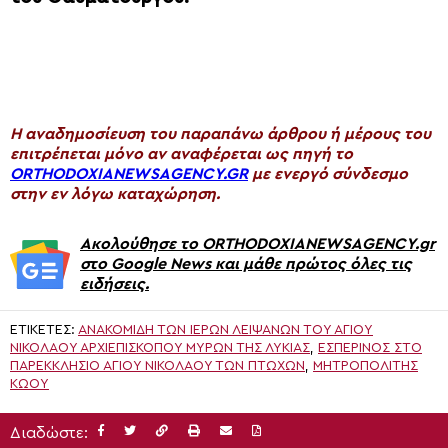
H αναδημοσίευση του παραπάνω άρθρου ή μέρους του
επιτρέπεται μόνο αν αναφέρεται ως πηγή το
ORTHODOXIANEWSAGENCY.GR
με ενεργό σύνδεσμο
στην εν λόγω καταχώρηση.
Ακολούθησε το ORTHODOXIANEWSAGENCY.gr
στο Google News και μάθε πρώτος όλες τις
ειδήσεις.
ΕΤΙΚΈΤΕΣ:
ΑΝΑΚΟΜΙΔΉ ΤΩΝ ΙΕΡΏΝ ΛΕΙΨΆΝΩΝ ΤΟΥ ΑΓΊΟΥ
ΝΙΚΟΛΆΟΥ ΑΡΧΙΕΠΙΣΚΌΠΟΥ ΜΎΡΩΝ ΤΗΣ ΛΥΚΊΑΣ
,
ΕΣΠΕΡΙΝΌΣ ΣΤΟ
ΠΑΡΕΚΚΛΉΣΙΟ ΑΓΊΟΥ ΝΙΚΟΛΆΟΥ ΤΩΝ ΠΤΩΧΏΝ
,
ΜΗΤΡΟΠΟΛΊΤΗΣ
ΚΏΟΥ
Διαδώστε: