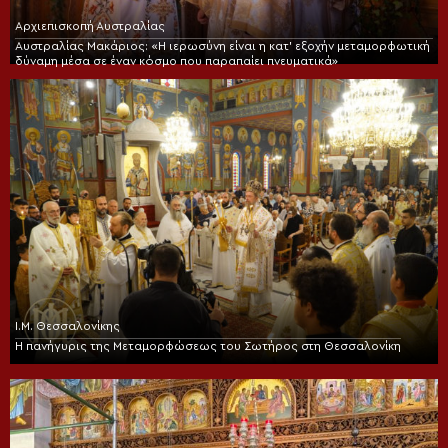
Αρχιεπισκοπή Αυστραλίας
Αυστραλίας Μακάριος: «Η ιερωσύνη είναι η κατ’ εξοχήν μεταμορφωτική
δύναμη μέσα σε έναν κόσμο που παραπαίει πνευματικά»
Ι.Μ. Θεσσαλονίκης
Η πανήγυρις της Μεταμορφώσεως του Σωτήρος στη Θεσσαλονίκη