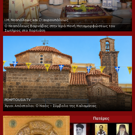
Ι.Μ. Νεαπόλεως και Σταυρουπόλεως
Ο Νεαπόλεως Βαρνάβας στην Ιερά Μονή Μεταμορφώσεως του
Σωτήρος στο Χορτιάτη
PEMPTOUSIA TV
Άγιοι Απόστολοι: Ο Ναός – Σύμβολο της Καλαμάτας