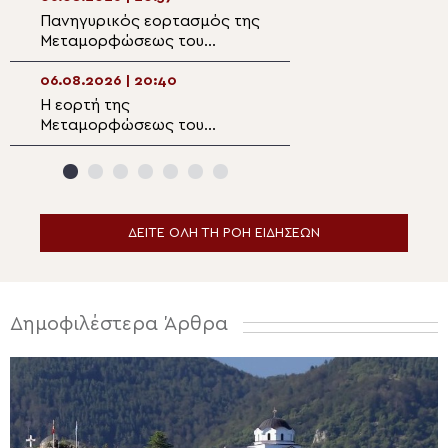
Σωτήρος Μαλλών
Πανηγυρικός εορτασμός της
Διδυμοτείχου Δ
Ιεράπετρας
Μεταμορφώσεως του
“Επί του όρους
Σωτήρος στην
μετεμορφώθης…
Αλεξανδρούπολη
06.08.2026 | 20:40
06.08.2026 | 19:0
Η εορτή της
Παρακολουθήστε
Μεταμορφώσεως του
ειδήσεων
Σωτήρος στα Λευκάκια
Ναυπλίου
ΔΕΙΤΕ ΟΛΗ ΤΗ ΡΟΗ ΕΙΔΗΣΕΩΝ
Δημοφιλέστερα Άρθρα