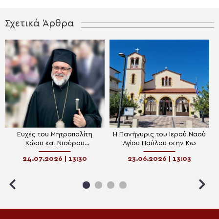
Σχετικά Άρθρα
Ευχές του Μητροπολίτη
Η Πανήγυρις του Ιερού Ναού
Κώου και Νισύρου
Αγίου Παύλου στην Κω
Ναθαναήλ στους
24.07.2026 | 13:30
23.06.2026 | 13:03
αποφοίτους των Λυκείων