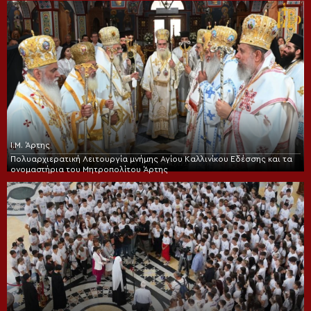
Ι.Μ. Άρτης
Πολυαρχιερατική Λειτουργία μνήμης Αγίου Καλλινίκου Εδέσσης και τα
ονομαστήρια του Μητροπολίτου Άρτης