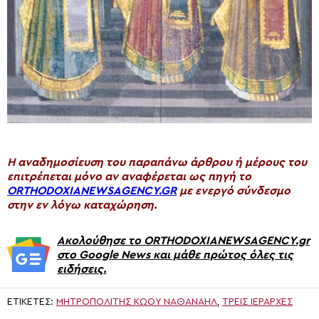
H αναδημοσίευση του παραπάνω άρθρου ή μέρους του
επιτρέπεται μόνο αν αναφέρεται ως πηγή το
ORTHODOXIANEWSAGENCY.GR
με ενεργό σύνδεσμο
στην εν λόγω καταχώρηση.
Ακολούθησε το ORTHODOXIANEWSAGENCY.gr
στο Google News και μάθε πρώτος όλες τις
ειδήσεις.
ΕΤΙΚΈΤΕΣ:
ΜΗΤΡΟΠΟΛΊΤΗΣ ΚΏΟΥ ΝΑΘΑΝΑΉΛ
,
ΤΡΕΙΣ ΙΕΡΆΡΧΕΣ