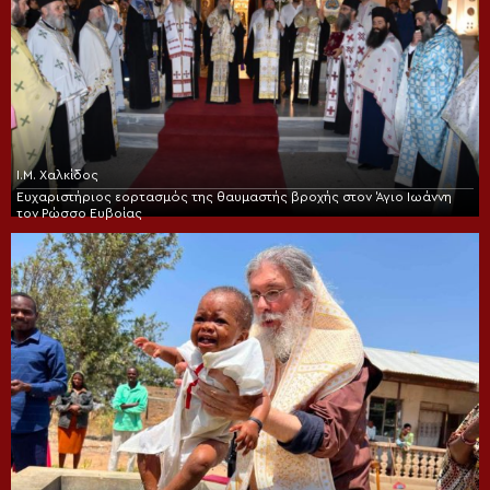
Ι.Μ. Χαλκίδος
Ευχαριστήριος εορτασμός της θαυμαστής βροχής στον Άγιο Ιωάννη
τον Ρώσσο Ευβοίας