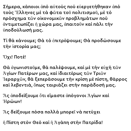
Σήμερα, κάποιοι ἀπό αὐτούς πού εὐεργετήθηκαν ἀπό
τούς Ἕλληνες μέ τά φῶτα τοῦ πολιτισμοῦ, μέ τό
πρόσχημα τῶν οἰκονομικῶν προβλημάτων πού
ἀντιμετωπίζει ἡ χώρα μας, ἀπαιτοῦν καί πάλι τήν
ὑποδούλωσή μας.
Τί θά κάνουμε; Θά τό ἐπιτρέψουμε; Θά προδώσουμε
τήν ἱστορία μας;
Ὄχι! Ποτέ!
Θά ἀγωνιστοῦμε, θά παλέψουμε, καί μέ τήν εὐχή τῶν
Ἁγίων Πατέρων μας, καί ἰδιαιτέρως τῶν Τριῶν
Ἱεραρχῶν, θά ξεπεράσουμε τήν κρίση μέ πίστη, θάρρος
καί λεβεντιά, ὅπως ταιριάζει στήν παράδοσή μας.
Ἄς ἀποδείξουμε ὅτι εἴμαστε ἀπόγονοι Ἁγίων καί
Ἡρώων!
Ἄς δείξουμε πόσα πολλά μπορεῖ νά πετύχει
ἡ Πίστη στόν Θεό καί ἡ Ἀγάπη στήν Πατρίδα!