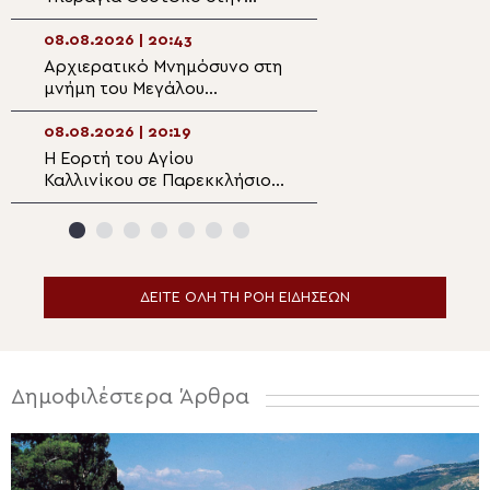
Πολυθέα Πεδιάδος
επιπτώσεις της 
08.08.2026 | 20:43
08.08.2026 | 18:5
Αρχιερατικό Μνημόσυνο στη
Ο Αιτωλίας Δαμ
μνήμη του Μεγάλου
στον Αργυρό Πηγ
Ευεργέτου των Κυθήρων
Θέρμου
Νικολάου Τριφύλλη
08.08.2026 | 20:19
08.08.2026 | 18:3
Η Εορτή του Αγίου
5η Αυγουστιάτικ
Καλλινίκου σε Παρεκκλήσιο
Παράκληση στην
της Καστοριάς
Ευξεινούπολη
ΔΕΙΤΕ ΟΛΗ ΤΗ ΡΟΗ ΕΙΔΗΣΕΩΝ
Δημοφιλέστερα Άρθρα