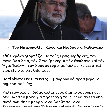
Του Μητροπολίτη Κώου και Νισύρου κ. Ναθαναήλ
Κάθε χρόνο γιορτάζουμε τούς Τρεῖς Ἱεράρχες, τόν
Μέγα Βασίλειο, τόν Ἅγιο Γρηγόριο τόν Θεολόγο καί τόν
Ἅγιο Ἰωάννη τόν Χρυσόστομο, μέ ὁμιλίες, κείμενα καί
γιορτές στά σχολεῖα μας.
Γιατί γίνεται κάτι τέτοιο; Τί μποροῦν νά προσφέρουν
σήμερα σέ ἐμᾶς;
Μελετώντας τή διδασκαλία τους διαπιστώνουμε ὅτι
δέν μίλησαν μόνο γιά τήν ἐποχή τους, ἀλλά πολλά ἀπό
αὐτά πού εἶπαν μποροῦν νά βοηθήσουν νά
ξεπεράσουμε τά προβλήματα καί τῆς δικῆς μας ἐποχῆς.