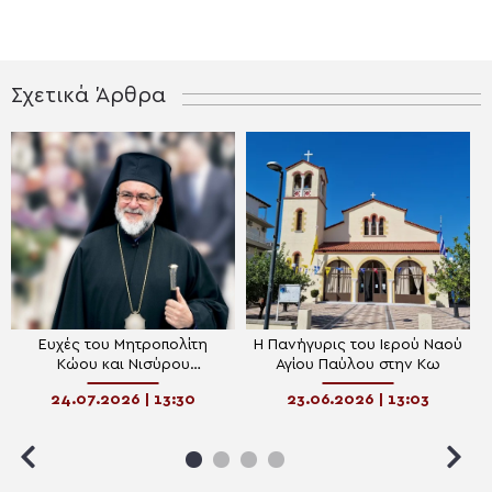
Σχετικά Άρθρα
Ευχές του Μητροπολίτη
Η Πανήγυρις του Ιερού Ναού
Κώου και Νισύρου
Αγίου Παύλου στην Κω
Ναθαναήλ στους
24.07.2026 | 13:30
23.06.2026 | 13:03
αποφοίτους των Λυκείων