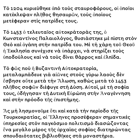
Τό 1204 κυριεύθηκε ἀπό τούς σταυροφόρους, οἱ ὁποῖοι
κατέκλεψαν πλῆθος θησαυρῶν, τούς ὁποίους
μετέφεραν στίς πατρίδες τους.
Τό 1453 ὁ τελευταῖος αὐτοκράτοράς της, ὁ
Κωνσταντῖνος Παλαιολόγος, θυσιάστηκε μέ πίστη στόν
Θεό καί ἀγάπη στήν πατρίδα του. Μέ τή χάρη τοῦ Θεοῦ
ἡ Ἐκκλησία συνέχισε νά ὑπάρχει, νά στηρίζει τούς
ὑποδούλους καί νά τούς δίνει θάρρος καί ἐλπίδα.
Τό φῶς πού ἡ Βυζαντινή Αὐτοκρατορία,
μεταλαμπάδευε γιά αἰῶνες στούς γύρω λαούς δέν
ἔσβησε οὔτε μετά τήν Ἅλωση, καθώς μετά τό 1453
πλῆθος σοφῶν διέφυγε στή Δύση. Αὐτοί, μέ τή σοφία
τους, ὁδήγησαν τή Δυτική Εὐρώπη στήν Ἀναγέννηση
καί στήν πρόοδο τῆς ἐπιστήμης.
Ἄς μή λησμονοῦμε ὅτι καί κατά τήν περίοδο τῆς
Τουρκοκρατίας, οἱ Ἕλληνες προσέφεραν σημαντικές
ὑπηρεσίες στόν παγκόσμιο πολιτισμό διασώζοντας
ἕνα μεγάλο μέρος τῆς ἀρχαίας σοφίας διατηρώντας
σπουδαιότατες βιβλιοθῆκες στά μοναστήρια.