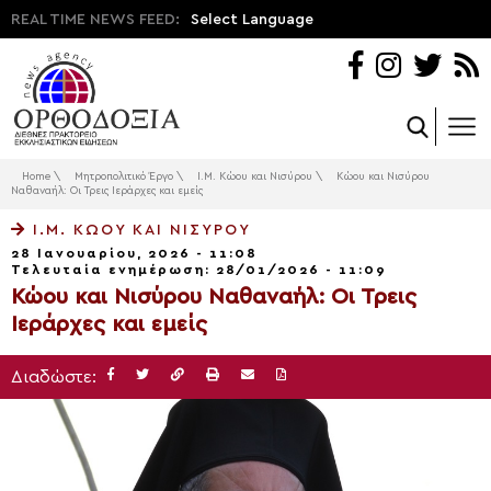
REAL TIME NEWS FEED:
Select Language
Home
\
Μητροπολιτικό Έργο
\
Ι.Μ. Κώου και Νισύρου
\
Κώου και Νισύρου
Ναθαναήλ: Οι Τρεις Ιεράρχες και εμείς
Ι.Μ. ΚΏΟΥ ΚΑΙ ΝΙΣΎΡΟΥ
28 Ιανουαρίου, 2026 - 11:08
Τελευταία ενημέρωση: 28/01/2026 - 11:09
Κώου και Νισύρου Ναθαναήλ: Οι Τρεις
Ιεράρχες και εμείς
Διαδώστε: