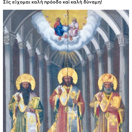
Σᾶς εὔχομαι καλή πρόοδο καί καλή δύναμη!