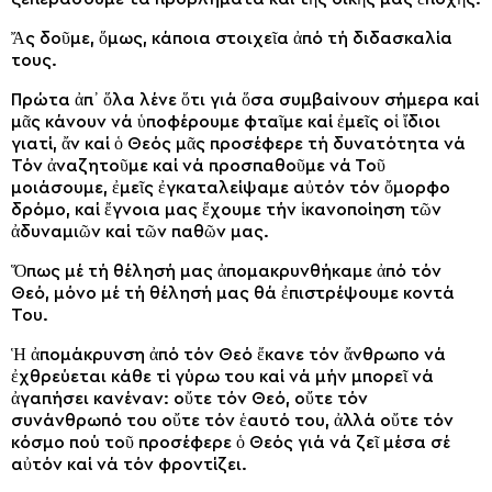
Ἄς δοῦμε, ὅμως, κάποια στοιχεῖα ἀπό τή διδασκαλία
τους.
Πρώτα ἀπ᾽ ὅλα λένε ὅτι γιά ὅσα συμβαίνουν σήμερα καί
μᾶς κάνουν νά ὑποφέρουμε φταῖμε καί ἐμεῖς οἱ ἴδιοι
γιατί, ἄν καί ὁ Θεός μᾶς προσέφερε τή δυνατότητα νά
Τόν ἀναζητοῦμε καί νά προσπαθοῦμε νά Τοῦ
μοιάσουμε, ἐμεῖς ἐγκαταλείψαμε αὐτόν τόν ὄμορφο
δρόμο, καί ἔγνοια μας ἔχουμε τήν ἱκανοποίηση τῶν
ἀδυναμιῶν καί τῶν παθῶν μας.
Ὅπως μέ τή θέλησή μας ἀπομακρυνθήκαμε ἀπό τόν
Θεό, μόνο μέ τή θέλησή μας θά ἐπιστρέψουμε κοντά
Του.
Ἡ ἀπομάκρυνση ἀπό τόν Θεό ἔκανε τόν ἄνθρωπο νά
ἐχθρεύεται κάθε τί γύρω του καί νά μήν μπορεῖ νά
ἀγαπήσει κανέναν: οὔτε τόν Θεό, οὔτε τόν
συνάνθρωπό του οὔτε τόν ἑαυτό του, ἀλλά οὔτε τόν
κόσμο πού τοῦ προσέφερε ὁ Θεός γιά νά ζεῖ μέσα σέ
αὐτόν καί νά τόν φροντίζει.