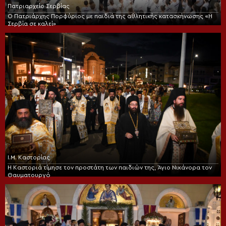
Πατριαρχείο Σερβίας
Ο Πατριάρχης Πορφύριος με παιδιά της αθλητικής κατασκήνωσης «Η
Σερβία σε καλεί»
Ι.Μ. Καστορίας
Η Καστοριά τίμησε τον προστάτη των παιδιών της, Άγιο Νικάνορα τον
Θαυματουργό