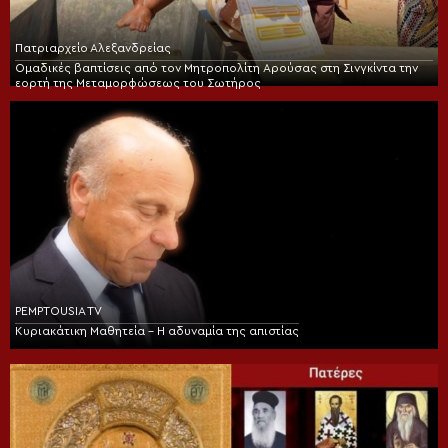
Πατριαρχείο Αλεξανδρείας
Ομαδικές βαπτίσεις από τον Μητροπολίτη Αρούσας στη Σινγκίντα την
εορτή της Μεταμορφώσεως του Σωτήρος
PEMPTOUSIA TV
Κυριακάτικη Μαθητεία – Η αδυναμία της απιστίας