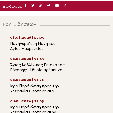
Διαδώστε:
Ροή Ειδήσεων
08.08.2026 | 22:00
08.08.2026 | 20:
Πανηγυρίζει η Μονή του
Η λιτάνευση της
Αγίου Λαυρεντίου
θαυματουργού ε
Παναγίας
Χρυσοσπηλιώτισ
08.08.2026 | 21:43
08.08.2026 | 19:4
Κάτω Δευτερά
Άγιος Καλλίνικος Επίσκοπος
“Το λαμπρόν σε
Εδέσσης: Η θυσία πρέπει να
– Αφιέρωμα στο
διακρίνη την Αρχιερατικήν
Καλλίνικο Εδέσσ
μου ζωήν!
08.08.2026 | 21:26
08.08.2026 | 19:2
Ιερά Παράκληση προς την
Ο Μητροπολίτης
Υπεραγία Θεοτόκο στα
στον Ιερό Ναό Α
Φαβριανά Μονοφατσίου
Φανουρίου στον 
Κατσαρού
08.08.2026 | 21:05
08.08.2026 | 19:1
Ιερά Παράκληση προς την
Αυτοψία της Λ. 
Υπεραγία Θεοτόκο στην
Αιγόσθενα για τι