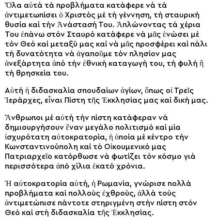
Ὅλα αὐτά τά προβλήματα κατάφερε νά τά
ἀντιμετωπίσει ὁ Χριστός μέ τή γέννηση, τή σταυρική
θυσία καί τήν Ἀνάστασή Του. Ἁπλώνοντας τά χέρια
Του ἐπάνω στόν Σταυρό κατάφερε νά μᾶς ἑνώσει μέ
τόν Θεό καί μεταξύ μας καί νά μᾶς προσφέρει καί πάλι
τή δυνατότητα νά ἀγαποῦμε τόν πλησίον μας
ἀνεξάρτητα ἀπό τήν ἐθνική καταγωγή του, τή φυλή ἤ
τή θρησκεία του.
Αὐτή ἡ διδασκαλία σπουδαίων ἁγίων, ὅπως οἱ Τρεῖς
Ἱεράρχες, εἶναι Πίστη τῆς Ἐκκλησίας μας καί δική μας.
Ἄνθρωποι μέ αὐτή τήν πίστη κατάφεραν νά
δημιουργήσουν ἕναν μεγάλο πολιτισμό καί μία
ἰσχυρότατη αὐτοκρατορία, ἡ ὁποία μέ κέντρο τήν
Κωνσταντινούπολη καί τό Οἰκουμενικό μας
Πατριαρχεῖο κατόρθωσε νά φωτίζει τόν κόσμο γιά
περισσότερα ἀπό χίλια ἑκατό χρόνια.
Ἡ αὐτοκρατορία αὐτή, ἡ Ρωμανία, γνώρισε πολλά
προβλήματα καί πολλούς ἐχθρούς, ἀλλά τούς
ἀντιμετώπισε πάντοτε στηριγμένη στήν πίστη στόν
Θεό καί στή διδασκαλία τῆς Ἐκκλησίας.