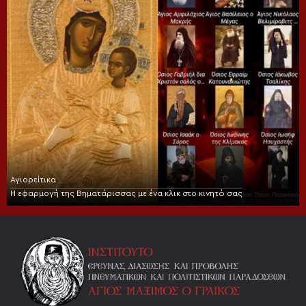
Αγιορείτικα
Η εφαρμογή της Βηματάρισσας με ένα κλικ στο κινητό σας