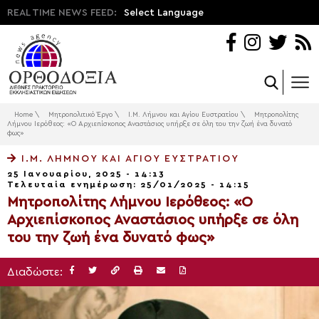
REAL TIME NEWS FEED:
Select Language
Home
\
Μητροπολιτικό Έργο
\
Ι.Μ. Λήμνου και Αγίου Ευστρατίου
\
Μητροπολίτης
Λήμνου Ιερόθεος: «Ο Αρχιεπίσκοπος Αναστάσιος υπήρξε σε όλη του την ζωή ένα δυνατό
φως»
Ι.Μ. ΛΉΜΝΟΥ ΚΑΙ ΑΓΊΟΥ ΕΥΣΤΡΑΤΊΟΥ
25 Ιανουαρίου, 2025 - 14:13
Τελευταία ενημέρωση: 25/01/2025 - 14:15
Μητροπολίτης Λήμνου Ιερόθεος: «Ο
Αρχιεπίσκοπος Αναστάσιος υπήρξε σε όλη
του την ζωή ένα δυνατό φως»
Διαδώστε: