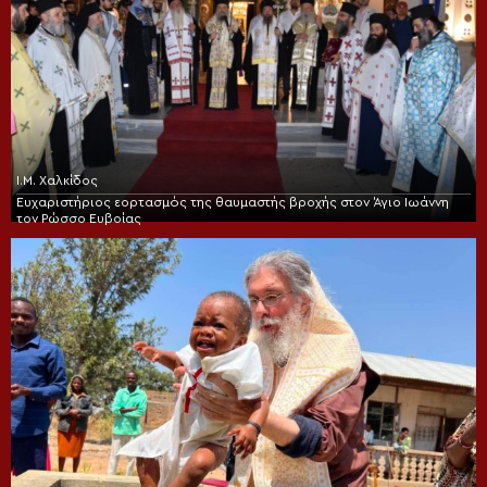
Ι.Μ. Χαλκίδος
Ευχαριστήριος εορτασμός της θαυμαστής βροχής στον Άγιο Ιωάννη
τον Ρώσσο Ευβοίας