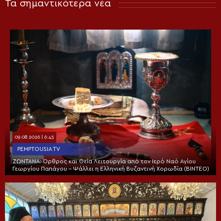
Τα σημαντικότερα νέα
09.08.2026 | 6:45
PEMPTOUSIA TV
ΖΩΝΤΑΝΑ: Όρθρος και Θεία Λειτουργία από τον Ιερό Ναό Αγίου
Γεωργίου Παπάγου – Ψάλλει η Ελληνική Βυζαντινή Χορωδία (ΒΙΝΤΕΟ)