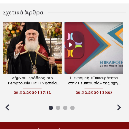
Σχετικά Άρθρα
Λήμνου Ιερόθεος στο
Η εκπομπή «Επικαιρότητα
Pemptousia FM: Η νηστεία
στην Πεμπτουσία» της 25ης
είναι εκούσια άσκηση
Φεβρουαρίου 2026 σε
25.02.2026 | 17:11
25.02.2026 | 16:53
ελευθερίας και όχι στέρηση
podcast