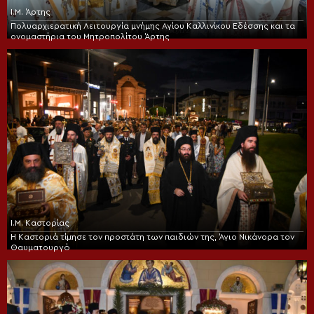
Ι.Μ. Άρτης
Πολυαρχιερατική Λειτουργία μνήμης Αγίου Καλλινίκου Εδέσσης και τα
ονομαστήρια του Μητροπολίτου Άρτης
Ι.Μ. Καστορίας
Η Καστοριά τίμησε τον προστάτη των παιδιών της, Άγιο Νικάνορα τον
Θαυματουργό