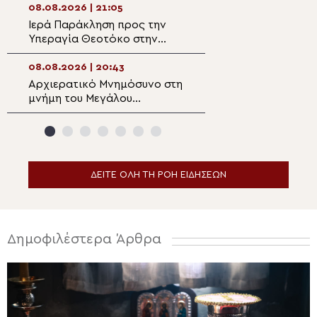
Κατσαρού
08.08.2026 | 21:05
08.08.2026 | 19:1
Ιερά Παράκληση προς την
Αυτοψία της Λ. 
Υπεραγία Θεοτόκο στην
Αιγόσθενα για τι
Πολυθέα Πεδιάδος
επιπτώσεις της 
08.08.2026 | 20:43
08.08.2026 | 18:5
Αρχιερατικό Μνημόσυνο στη
Ο Αιτωλίας Δαμ
μνήμη του Μεγάλου
στον Αργυρό Πηγ
Ευεργέτου των Κυθήρων
Θέρμου
Νικολάου Τριφύλλη
ΔΕΙΤΕ ΟΛΗ ΤΗ ΡΟΗ ΕΙΔΗΣΕΩΝ
Δημοφιλέστερα Άρθρα