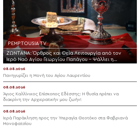
PEMPTOUSIA TV
ΖΩΝΤΑΝΑ: Όρθρος και Θεία Λειτουργία από τον
Ιερό Ναό Αγίου Γεωργίου Παπάγου – Ψάλλει η
Ελληνική Βυζαντινή Χορωδία (ΒΙΝΤΕΟ)
08.08.2026
Πανηγυρίζει η Μονή του Αγίου Λαυρεντίου
08.08.2026
Άγιος Καλλίνικος Επίσκοπος Εδέσσης: Η θυσία πρέπει να
διακρίνη την Αρχιερατικήν μου ζωήν!
08.08.2026
Ιερά Παράκληση προς την Υπεραγία Θεοτόκο στα Φαβριανά
Μονοφατσίου