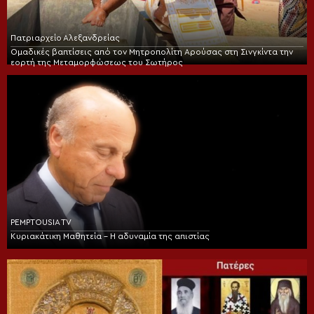
Πατριαρχείο Αλεξανδρείας
Ομαδικές βαπτίσεις από τον Μητροπολίτη Αρούσας στη Σινγκίντα την
εορτή της Μεταμορφώσεως του Σωτήρος
PEMPTOUSIA TV
Κυριακάτικη Μαθητεία – Η αδυναμία της απιστίας