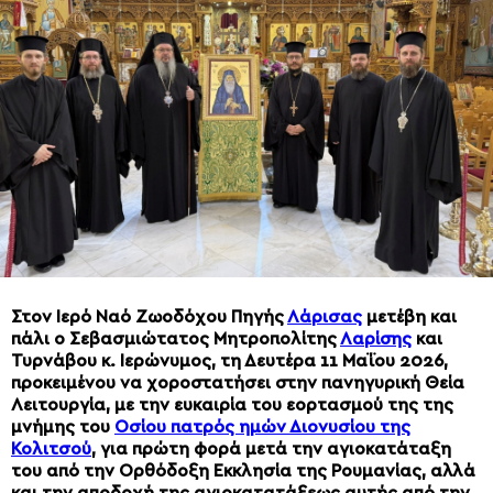
Στον Ιερό Ναό Ζωοδόχου Πηγής
Λάρισας
μετέβη και
πάλι ο Σεβασμιώτατος Μητροπολίτης
Λαρίσης
και
Τυρνάβου κ. Ιερώνυμος, τη Δευτέρα 11 Μαΐου 2026,
προκειμένου να χοροστατήσει στην πανηγυρική Θεία
Λειτουργία, με την ευκαιρία του εορτασμού της της
μνήμης του
Οσίου πατρός ημών Διονυσίου της
Κολιτσού
, για πρώτη φορά μετά την αγιοκατάταξη
του από την Ορθόδοξη Εκκλησία της Ρουμανίας, αλλά