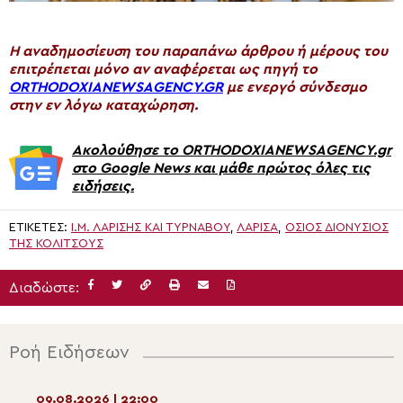
H αναδημοσίευση του παραπάνω άρθρου ή μέρους του
επιτρέπεται μόνο αν αναφέρεται ως πηγή το
ORTHODOXIANEWSAGENCY.GR
με ενεργό σύνδεσμο
στην εν λόγω καταχώρηση.
Ακολούθησε το ORTHODOXIANEWSAGENCY.gr
στο Google News και μάθε πρώτος όλες τις
ειδήσεις.
ΕΤΙΚΈΤΕΣ:
Ι.Μ. ΛΑΡΊΣΗΣ ΚΑΙ ΤΥΡΝΆΒΟΥ
,
ΛΆΡΙΣΑ
,
ΌΣΙΟΣ ΔΙΟΝΎΣΙΟΣ
ΤΗΣ ΚΟΛΙΤΣΟΎΣ
Διαδώστε:
Ροή Ειδήσεων
09.08.2026 | 22:00
09.08.2026 | 19:3