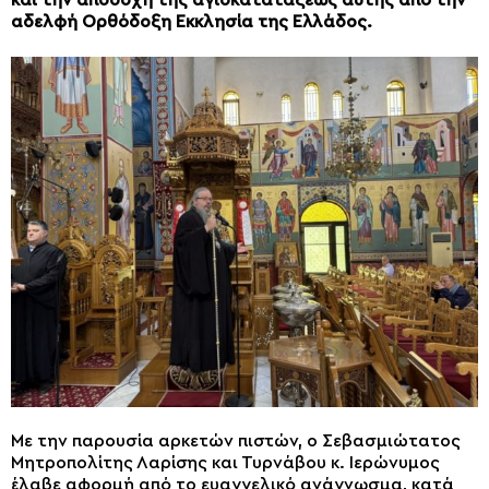
και την αποδοχή της αγιοκατατάξεως αυτής από την
αδελφή Ορθόδοξη Εκκλησία της Ελλάδος.
Με την παρουσία αρκετών πιστών, ο Σεβασμιώτατος
Μητροπολίτης Λαρίσης και Τυρνάβου κ. Ιερώνυμος
έλαβε αφορμή από το ευαγγελικό ανάγνωσμα, κατά