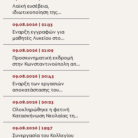
Λαϊκή ευσέβεια,
Μνημόσυνο Ευερ
ιδιωτικοποίηση της
Ύδρας από τον 
θρησκείας και ποιμαντική
Εφραίμ
μεταμόρφωση της ατομικής
09.08.2026 | 21:33
09.08.2026 | 19:2
θρησκευτικότητας
Έναρξη εγγραφών για
Κερκύρας: «Σήμε
μαθητές Λυκείου στο
φύσιν και αμαρ
Κοινωνικό Φροντιστήριο της
ονομάστηκε φυσ
Μητρόπολης Μαρωνείας και
09.08.2026 | 21:09
09.08.2026 | 19:0
Κομοτηνής
Προσκυνηματική εκδρομή
Στα σύνορα Ρωσί
στην Κωνσταντινούπολη από
Λευκορωσίας η 
την Ενορία Αγίου
Προσκυνηματική
Χρυσοστόμου Σμύρνης
Παναγίας Οδηγή
09.08.2026 | 20:43
09.08.2026 | 18:4
Δράμας
Έναρξη των εργασιών
Στις ακριτικές Ε
αποκατάστασης του
Μητροπολίτης Δι
ιστορικού κτηρίου της
Κωνσταντίου Σχολής
09.08.2026 | 20:23
09.08.2026 | 18:2
Καλαμπάκας
Ολοκληρώθηκε η φετινή
Με εκκλησιαστικ
Κατασκήνωση Νεολαίας της
λαμπρότητα και 
Μητρόπολης Άκκρας : «Ο
βαθιάς συγκίνησ
Γάμος ως Ορθόδοξο
Μνημόσυνο του 
09.08.2026 | 19:57
09.08.2026 | 18:0
Μυστήριο»
Μητροπολίτου Κ
Συνεργασία του Κολλεγίου
Βουκουρέστι: Η