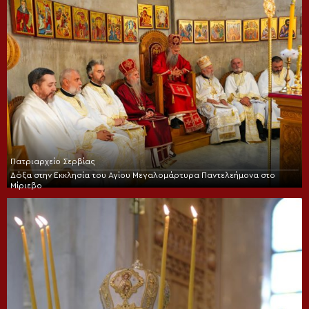
Πατριαρχείο Σερβίας
Δόξα στην Εκκλησία του Αγίου Μεγαλομάρτυρα Παντελεήμονα στο
Μίριεβο