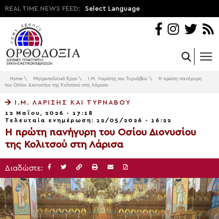
REAL TIME NEWS FEED:
Select Language
Home
\
Μητροπολιτικό Έργο
\
Ι.Μ. Λαρίσης και Τυρνάβου
\
Η πρώτη πανήγυρη
του Οσίου Διονυσίου της Κολιτσού στη Λάρισα
Ι.Μ. ΛΑΡΊΣΗΣ ΚΑΙ ΤΥΡΝΆΒΟΥ
12 Μαΐου, 2026 - 17:18
Τελευταία ενημέρωση: 12/05/2026 - 16:22
Η πρώτη πανήγυρη του Οσίου Διονυσίου
της Κολιτσού στη Λάρισα
Διαδώστε: