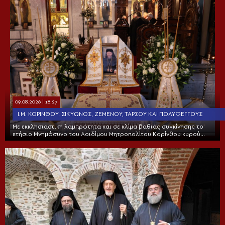
09.08.2026 | 18:27
Ι.Μ. ΚΟΡΊΝΘΟΥ, ΣΙΚΥΏΝΟΣ, ΖΕΜΕΝΟΎ, ΤΑΡΣΟΎ ΚΑΙ ΠΟΛΥΦΈΓΓΟΥΣ
Με εκκλησιαστική λαμπρότητα και σε κλίμα βαθιάς συγκίνησης το
ετήσιο Μνημόσυνο του Αοιδίμου Μητροπολίτου Κορίνθου κυρού
Διονυσίου