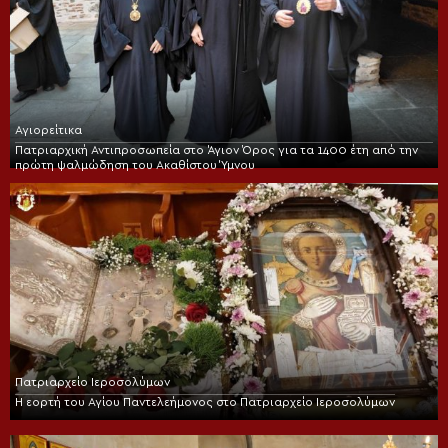
Αγιορείτικα
Πατριαρχική Αντιπροσωπεία στο Άγιον Όρος για τα 1400 έτη από την
πρώτη ψαλμώδηση του Ακαθίστου Ύμνου
Πατριαρχείο Ιεροσολύμων
Η εορτή του Αγίου Παντελεήμονος στο Πατριαρχείο Ιεροσολύμων