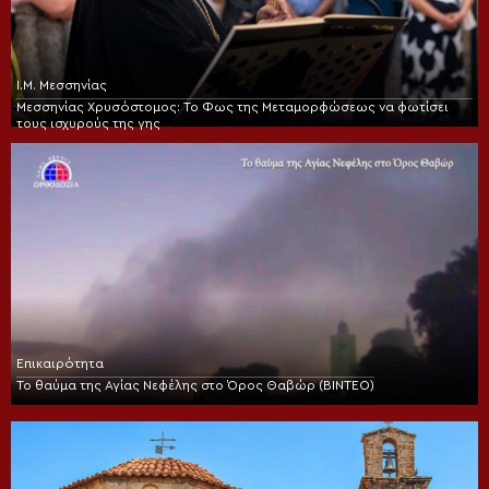
Ι.Μ. Μεσσηνίας
Μεσσηνίας Χρυσόστομος: Το Φως της Μεταμορφώσεως να φωτίσει
τους ισχυρούς της γης
Επικαιρότητα
Το θαύμα της Αγίας Νεφέλης στο Όρος Θαβώρ (ΒΙΝΤΕΟ)