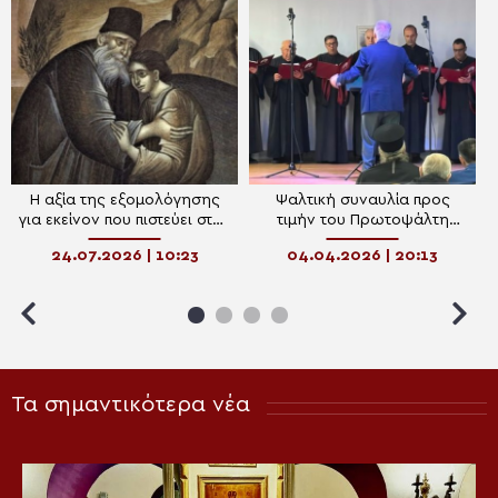
Η αξία της εξομολόγησης
Ψαλτική συναυλία προς
για εκείνον που πιστεύει στον
τιμήν του Πρωτοψάλτη
Χριστό
Δημητρίου Σύλλα στην
24.07.2026 | 10:23
04.04.2026 | 20:13
Καλαμπάκα
Τα σημαντικότερα νέα