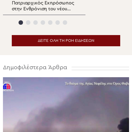
Πατριαρχικός Εκπρόσωπος
Ο Επιδαύρου Νι
στην Ενθρόνιση του νέου
στην Ι.Μ. Μετα
Αρχιεπισκόπου Καναδά ο
Καμένων Βούρλ
Αρχιεπίσκοπος Θυατείρων
ΔΕΙΤΕ ΟΛΗ ΤΗ ΡΟΗ ΕΙΔΗΣΕΩΝ
Δημοφιλέστερα Άρθρα