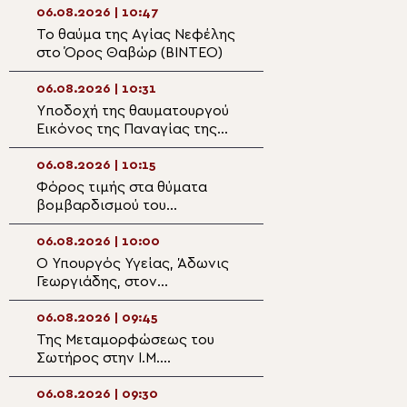
06.08.2026 | 10:47
06.08.2026 | 09:2
Το θαύμα της Αγίας Νεφέλης
Αφιέρωμα της P
στο Όρος Θαβώρ (ΒΙΝΤΕΟ)
TV στην εορτή τ
Μεταμορφώσεως
Σωτήρος
06.08.2026 | 10:31
06.08.2026 | 09:0
Yποδοχή της θαυματουργού
Όταν το φως γίν
Εικόνος της Παναγίας της
απόφαση
Ροβέλιστας στην
πανηγυρίζουσα ενορία
06.08.2026 | 10:15
06.08.2026 | 08:5
Συκεών Άρτης
Φόρος τιμής στα θύματα
Ο εκκλησιασμός 
βομβαρδισμού του
Η ευλογία των 
Νοσοκομείου Αθαλάσσας
της αμπέλου
κατά την τουρκική εισβολή
06.08.2026 | 10:00
06.08.2026 | 08:3
Ο Υπουργός Υγείας, Άδωνις
Ο νέος Πρέσβης
Γεωργιάδης, στον
Γεωργίας στο Ισ
Μητροπολίτη Φθιώτιδος
Πατριάρχη Ιερο
Συμεών
06.08.2026 | 09:45
06.08.2026 | 08:2
Της Μεταμορφώσεως του
Κυβερνοεπίθεση 
Σωτήρος στην Ι.Μ.
ιστοσελίδα της
Ασωμάτων Πετράκη
Κοινότητας στη 
06.08.2026 | 09:30
06.08.2026 | 08:0