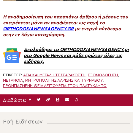
H αναδημοσίευση του παραπάνω άρθρου ή μέρους του
επιτρέπεται μόνο αν αναφέρεται ως πηγή το
ORTHODOXIANEWSAGENCY.GR
με ενεργό σύνδεσμο
στην εν λόγω καταχώρηση.
Ακολούθησε το ORTHODOXIANEWSAGENCY.gr
στο Google News και μάθε πρώτος όλες τις
ειδήσεις.
ΕΤΙΚΈΤΕΣ:
ΑΓΊΑ ΚΑΙ ΜΕΓΆΛΗ ΤΕΣΣΑΡΑΚΟΣΤΉ
,
ΕΞΟΜΟΛΟΓΗΣΗ
,
ΜΕΤΆΝΟΙΑ
,
ΜΗΤΡΟΠΟΛΊΤΗΣ ΛΑΡΊΣΗΣ ΚΑΙ ΤΥΡΝΆΒΟΥ
,
ΠΡΟΗΓΙΑΣΜΈΝΗ ΘΕΊΑ ΛΕΙΤΟΥΡΓΊΑ ΣΤΟΝ ΠΛΑΤΎΚΑΜΠΟ
Διαδώστε:
Ροή Ειδήσεων