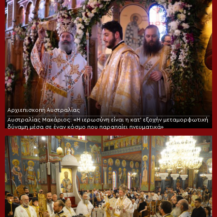
Αρχιεπισκοπή Αυστραλίας
Αυστραλίας Μακάριος: «Η ιερωσύνη είναι η κατ’ εξοχήν μεταμορφωτική
δύναμη μέσα σε έναν κόσμο που παραπαίει πνευματικά»