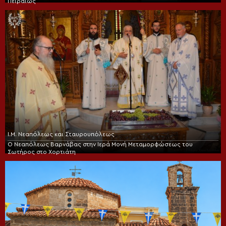
Πειραιώς
Ι.Μ. Νεαπόλεως και Σταυρουπόλεως
Ο Νεαπόλεως Βαρνάβας στην Ιερά Μονή Μεταμορφώσεως του
Σωτήρος στο Χορτιάτη