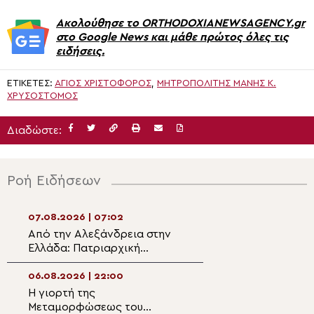
Ακολούθησε το ORTHODOXIANEWSAGENCY.gr
στο Google News και μάθε πρώτος όλες τις
ειδήσεις.
ΕΤΙΚΈΤΕΣ:
ΆΓΙΟΣ ΧΡΙΣΤΌΦΟΡΟΣ
,
ΜΗΤΡΟΠΟΛΊΤΗΣ ΜΆΝΗΣ Κ.
ΧΡΥΣΌΣΤΟΜΟΣ
Διαδώστε:
Ροή Ειδήσεων
07.08.2026 | 07:02
06.08.2026 | 20:
Από την Αλεξάνδρεια στην
Η εορτή της
Ελλάδα: Πατριαρχική
Μεταμορφώσεως
προσευχή για την κατάπαυση
Σωτήρος στα Λε
των πυρκαγιών
Ναυπλίου
06.08.2026 | 22:00
06.08.2026 | 20:2
Η γιορτή της
Μέγας Αρχιερατ
Μεταμορφώσεως του
Εσπερινός της ε