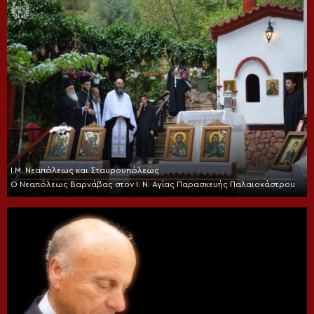
Ι.Μ. Νεαπόλεως και Σταυρουπόλεως
Ο Νεαπόλεως Βαρνάβας στον Ι. Ν. Αγίας Παρασκευής Παλαιοκάστρου