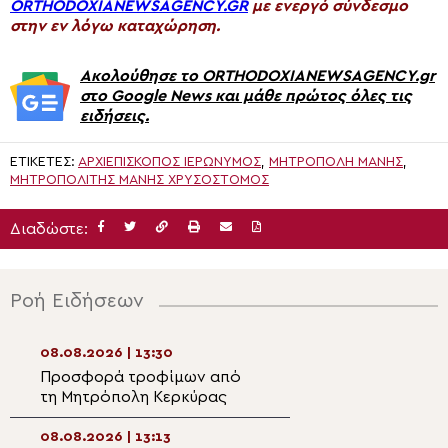
ORTHODOXIANEWSAGENCY.GR
με ενεργό σύνδεσμο
στην εν λόγω καταχώρηση.
Ακολούθησε το ORTHODOXIANEWSAGENCY.gr
στο Google News και μάθε πρώτος όλες τις
ειδήσεις.
ΕΤΙΚΈΤΕΣ:
ΑΡΧΙΕΠΊΣΚΟΠΟΣ ΙΕΡΏΝΥΜΟΣ
,
ΜΗΤΡΟΠΟΛΗ ΜΑΝΗΣ
,
ΜΗΤΡΟΠΟΛΊΤΗΣ ΜΆΝΗΣ ΧΡΥΣΌΣΤΟΜΟΣ
Διαδώστε:
Ροή Ειδήσεων
08.08.2026 | 13:30
08.08.2026 | 11:3
Προσφορά τροφίμων από
Παράκληση προς
τη Μητρόπολη Κερκύρας
Υπεραγία Θεοτό
του Ιερού Εικονί
Παναγίας της Ζ
08.08.2026 | 13:13
08.08.2026 | 11:1