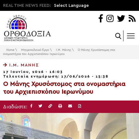
REAL TIME NEWS FEED:
Select Language
Home
\
Μητροπολιτικό Έργο
\
Ι.Μ. Μάνης
\
Ο Μάνης Χρυσόστομος στα
ονομαστήρια του Αρχιεπισκόπου Ιερωνύμου
Ι.Μ. ΜΆΝΗΣ
17 Ιουνίου, 2026 - 16:03
Τελευταία ενημέρωση: 17/06/2026 - 15:38
Ο Μάνης Χρυσόστομος στα ονομαστήρια
του Αρχιεπισκόπου Ιερωνύμου
Διαδώστε: