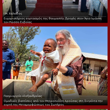
Ι.Μ. Χαλκίδος
Ευχαριστήριος εορτασμός της θαυμαστής βροχής στον Άγιο Ιωάννη
τον Ρώσσο Ευβοίας
Πατριαρχείο Αλεξανδρείας
Ομαδικές βαπτίσεις από τον Μητροπολίτη Αρούσας στη Σινγκίντα την
εορτή της Μεταμορφώσεως του Σωτήρος