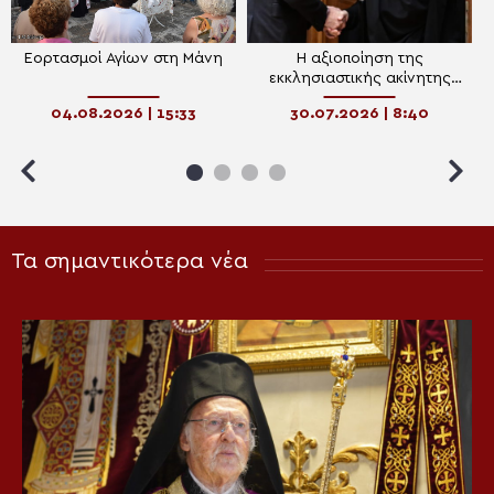
Εορτασμοί Αγίων στη Μάνη
Η αξιοποίηση της
εκκλησιαστικής ακίνητης
περιουσίας στο “μενού” του
04.08.2026 | 15:33
30.07.2026 | 8:40
δείπνου Μητσοτάκη-
Αρχιεπισκόπου στον
Λυκαβηττό
Τα σημαντικότερα νέα