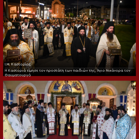
Ι.Μ. Καστορίας
Η Καστοριά τίμησε τον προστάτη των παιδιών της, Άγιο Νικάνορα τον
Θαυματουργό