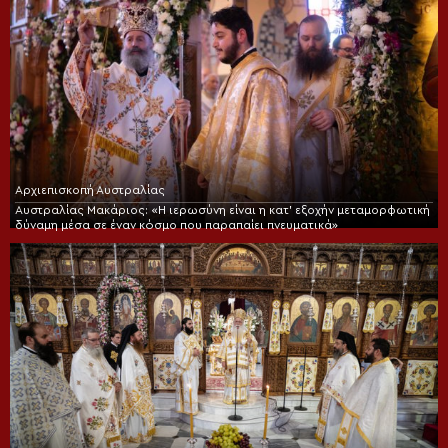
Αρχιεπισκοπή Αυστραλίας
Αυστραλίας Μακάριος: «Η ιερωσύνη είναι η κατ’ εξοχήν μεταμορφωτική
δύναμη μέσα σε έναν κόσμο που παραπαίει πνευματικά»