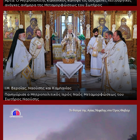
Άρτα: Ο Μητροπολίτης Καλλίνικος κάλυψε τις αυξημένες λειτουργικές
ανάγκες ανήμερα της Μεταμορφώσεως του Σωτήρος
Ι.Μ. Βεροίας, Ναούσης και Καμπανίας
Πανηγύρισε ο Μητροπολιτικός Ιερός Ναός Μεταμορφώσεως του
Σωτήρος Ναούσης