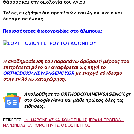
θάρρος και την ομολογία του Αγίου.
Τέλος, ευχήθηκε διά πρεσβειών του Αγίου, υγεία και
δύναμη σε όλους.
Περισσότερες φωτογραφίες στο άλμπουμ:
H αναδημοσίευση του παραπάνω άρθρου ή μέρους του
επιτρέπεται μόνο αν αναφέρεται ως πηγή το
ORTHODOXIANEWSAGENCY.GR
με ενεργό σύνδεσμο
στην εν λόγω καταχώρηση.
Ακολούθησε το ORTHODOXIANEWSAGENCY.gr
στο Google News και μάθε πρώτος όλες τις
ειδήσεις.
ΕΤΙΚΈΤΕΣ:
Ι.Μ. ΜΑΡΩΝΕΊΑΣ ΚΑΙ ΚΟΜΟΤΗΝΉΣ
,
ΙΕΡΑ ΜΗΤΡΟΠΟΛΗ
ΜΑΡΩΝΕΙΑΣ ΚΑΙ ΚΟΜΟΤΗΝΗΣ
,
ΟΣΙΟΣ ΠΕΤΡΟΣ