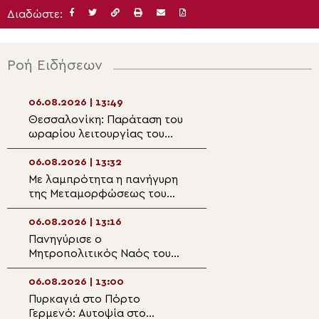
Διαδώστε:
Ροή Ειδήσεων
06.08.2026 | 13:49
06.08.2026 | 12:2
Θεσσαλονίκη: Παράταση του
Κατανυκτικός ύμ
ωραρίου λειτουργίας του
Μεταμόρφωση τ
Λευκού Πύργου έως τις
στον ομώνυμο ν
21:00 καθημερινά
Πλάκας
06.08.2026 | 13:32
06.08.2026 | 12:0
Με λαμπρότητα η πανήγυρη
Μήνυμα Μητροπο
της Μεταμορφώσεως του
Λαρίσης και Τυρ
Σωτήρος στην Καλαμαριά
Ιερωνύμου για τ
(ΦΩΤΟ)
Μεταμόρφωση τ
06.08.2026 | 13:16
06.08.2026 | 11:5
Πανηγύρισε ο
Ο Μητροπολίτης
Μητροπολιτικός Ναός του
Θεσσαλονίκης Φ
Σωτήρος στη Λάρνακα
στην Κατασκήνω
«ΘΕΟΣΚΕΠΑΣΤΗ
06.08.2026 | 13:00
06.08.2026 | 11:4
Πυρκαγιά στο Πόρτο
Άρτα: Ο Μητροπ
Γερμενό: Αυτοψία στο
Καλλίνικος κάλυ