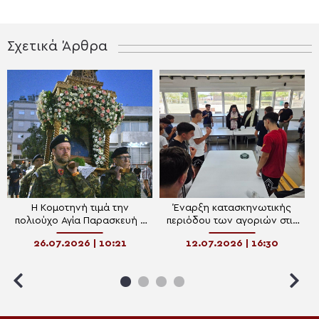
Σχετικά Άρθρα
Η Κομοτηνή τιμά την
Έναρξη κατασκηνωτικής
πολιούχο Αγία Παρασκευή –
περιόδου των αγοριών στις
Πλήθος πιστών στον
Κατασκηνώσεις της
26.07.2026 | 10:21
12.07.2026 | 16:30
Πολυαρχιερατικό Εσπερινό
Μητρόπολης Μαρωνείας