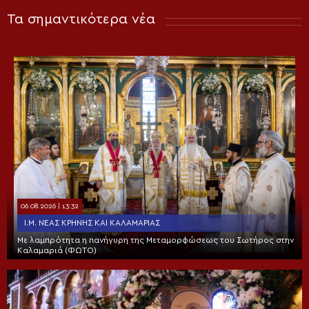
Τα σημαντικότερα νέα
06.08.2026 | 13:32
Ι.Μ. ΝΈΑΣ ΚΡΉΝΗΣ ΚΑΙ ΚΑΛΑΜΑΡΙΆΣ
Με λαμπρότητα η πανήγυρη της Μεταμορφώσεως του Σωτήρος στην
Καλαμαριά (ΦΩΤΟ)