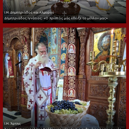
Ι.Μ. Δημητριάδος και Αλμυρού
Δημητριάδος Ιγνάτιος: «Ο Χριστός μάς έδειξε το μέλλον μας»
Ι.Μ. Άρτης