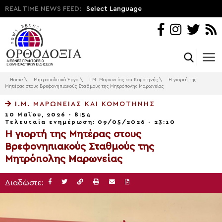
REAL TIME NEWS FEED:
Select Language
Home
\
Μητροπολιτικό Έργο
\
Ι.Μ. Μαρωνείας και Κομοτηνής
\
Η γιορτή της
Μητέρας στους Βρεφονηπιακούς Σταθμούς της Μητρόπολης Μαρωνείας
Ι.Μ. ΜΑΡΩΝΕΊΑΣ ΚΑΙ ΚΟΜΟΤΗΝΉΣ
10 Μαΐου, 2026 - 8:54
Τελευταία ενημέρωση: 09/05/2026 - 23:10
Η γιορτή της Μητέρας στους
Βρεφονηπιακούς Σταθμούς της
Μητρόπολης Μαρωνείας
Διαδώστε: