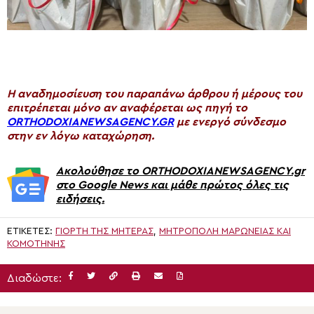
H αναδημοσίευση του παραπάνω άρθρου ή μέρους του
επιτρέπεται μόνο αν αναφέρεται ως πηγή το
ORTHODOXIANEWSAGENCY.GR
με ενεργό σύνδεσμο
στην εν λόγω καταχώρηση.
Ακολούθησε το ORTHODOXIANEWSAGENCY.gr
στο Google News και μάθε πρώτος όλες τις
ειδήσεις.
ΕΤΙΚΈΤΕΣ:
ΓΙΟΡΤΗ ΤΗΣ ΜΗΤΕΡΑΣ
,
ΜΗΤΡΌΠΟΛΗ ΜΑΡΩΝΕΊΑΣ ΚΑΙ
ΚΟΜΟΤΗΝΉΣ
Διαδώστε: