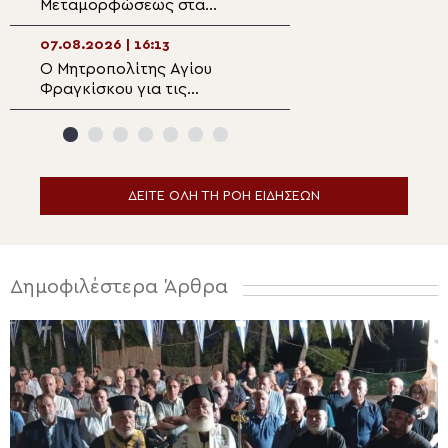
Μεταμορφώσεως στα
και Λιβαδειά
Ιωάννινα
07.08.2026 | 16:13
07.08.2026 | 14:3
Ο Μητροπολίτης Αγίου
Η Κύπρος παρέχε
Φραγκίσκου για τις
στα Πατριαρχεία
πυρκαγιές στο Σποκέιν και
και Ιεροσολύμω
την κοινότητα της Αγίας
Τριάδος
ΔΕΙΤΕ ΟΛΗ ΤΗ ΡΟΗ ΕΙΔΗΣΕΩΝ
Δημοφιλέστερα Άρθρα