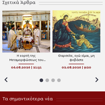
Σχετικά Άρθρα
Η εορτή της
Θαρσείτε, εγώ είμαι, μη
Μεταμορφώσεως του
φοβάστε
Σωτήρος στη Μητρόπολη
06.08.2026 | 21:31
02.08.2026 | 9:20
Μαρωνείας
Τα σημαντικότερα νέα