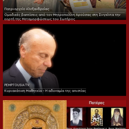
Πατριαρχείο Αλεξανδρείας
Ομαδικές βαπτίσεις από τον Μητροπολίτη Αρούσας στη Σινγκίντα την
εορτή της Μεταμορφώσεως του Σωτήρος
PEMPTOUSIA TV
Κυριακάτικη Μαθητεία – Η αδυναμία της απιστίας