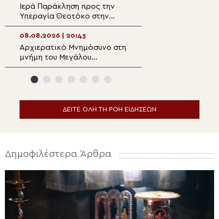
Ιερά Παράκληση προς την
Αυτοψία της Λ. 
Υπεραγία Θεοτόκο στην
Αιγόσθενα για τι
Πολυθέα Πεδιάδος
επιπτώσεις της 
08.08.2026 | 20:43
08.08.2026 | 18:5
Αρχιερατικό Μνημόσυνο στη
Ο Αιτωλίας Δαμ
μνήμη του Μεγάλου
στον Αργυρό Πηγ
Ευεργέτου των Κυθήρων
Θέρμου
Νικολάου Τριφύλλη
ΔΕΙΤΕ ΟΛΗ ΤΗ ΡΟΗ ΕΙΔΗΣΕΩΝ
Δημοφιλέστερα Άρθρα