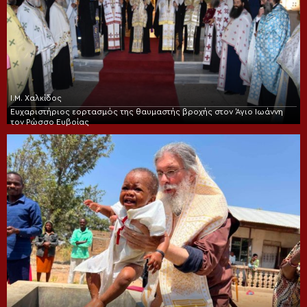
Ι.Μ. Χαλκίδος
Ευχαριστήριος εορτασμός της θαυμαστής βροχής στον Άγιο Ιωάννη
τον Ρώσσο Ευβοίας