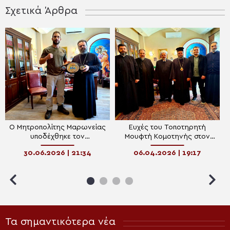
Σχετικά Άρθρα
Ο Μητροπολίτης Μαρωνείας
Ευχές του Τοποτηρητή
υποδέχθηκε τον
Μουφτή Κομοτηνής στον
πρωταθλητή του Muay Thai
Μητροπολίτη Μαρωνείας
30.06.2026 | 21:34
06.04.2026 | 19:17
Κυριάκο Μπακιρτζή
ενόψει του Πάσχα
Τα σημαντικότερα νέα