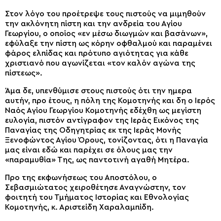
Στον λόγο του προέτρεψε τους πιστούς να μιμηθούν
την ακλόνητη πίστη και την ανδρεία του Αγίου
Γεωργίου, ο οποίος «εν μέσω διωγμών και βασάνων»,
εφύλαξε την πίστη ως κόρην οφθαλμού και παραμένει
φάρος ελπίδας και πρότυπο αγιότητας για κάθε
χριστιανό που αγωνίζεται «τον καλόν αγώνα της
πίστεως».
Άμα δε, υπενθύμισε στους πιστούς ότι την ημερα
αυτήν, προ έτους, η πόλη της Κομοτηνής και δη ο Ιερός
Ναός Αγίου Γεωργίου Κομοτηνής εδέχθη ως μεγίστη
ευλογία, πιστόν αντίγραφον της Ιεράς Εικόνος της
Παναγίας της Οδηγητρίας εκ της Ιεράς Μονής
Ξενοφώντος Αγίου Όρους, τονίζοντας, ότι η Παναγία
μας είναι εδώ και παρέχει σε όλους μας την
«παραμυθία» Της, ως παντοτινή αγαθή Μητέρα.
Προ της εκφωνήσεως του Αποστόλου, ο
Σεβασμιώτατος χειροθέτησε Αναγνώστην, τον
φοιτητή του Τμήματος Ιστορίας και Εθνολογίας
Κομοτηνής, κ. Αριστείδη Χαραλαμπίδη.