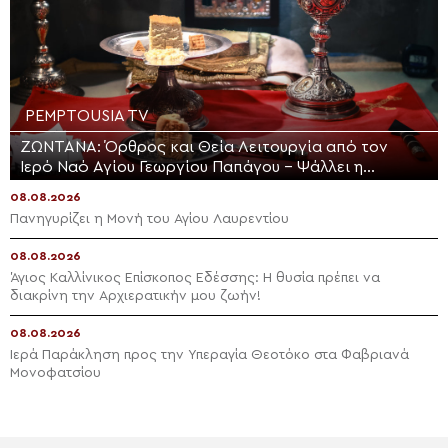
PEMPTOUSIA TV
ΖΩΝΤΑΝΑ: Όρθρος και Θεία Λειτουργία από τον
Ιερό Ναό Αγίου Γεωργίου Παπάγου – Ψάλλει η
Ελληνική Βυζαντινή Χορωδία (ΒΙΝΤΕΟ)
08.08.2026
Πανηγυρίζει η Μονή του Αγίου Λαυρεντίου
08.08.2026
Άγιος Καλλίνικος Επίσκοπος Εδέσσης: Η θυσία πρέπει να
διακρίνη την Αρχιερατικήν μου ζωήν!
08.08.2026
Ιερά Παράκληση προς την Υπεραγία Θεοτόκο στα Φαβριανά
Μονοφατσίου