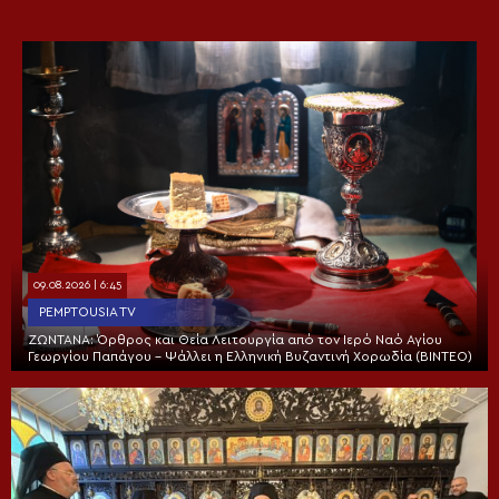
09.08.2026 | 6:45
PEMPTOUSIA TV
ΖΩΝΤΑΝΑ: Όρθρος και Θεία Λειτουργία από τον Ιερό Ναό Αγίου
Γεωργίου Παπάγου – Ψάλλει η Ελληνική Βυζαντινή Χορωδία (ΒΙΝΤΕΟ)