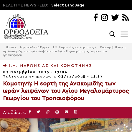
REAL TIME NEWS FEED:
Select Language
Home
\
Μητροπολιτικό Έργο
\
Ι.Μ. Μαρωνείας και Κομοτηνής
\
Κομοτηνή: Η εορτή
της Ανακομιδής των ιερών λειψάνων του Αγίου Μεγαλομάρτυρος Γεωργίου του
Τροπαιοφόρου
Ι.Μ. ΜΑΡΩΝΕΊΑΣ ΚΑΙ ΚΟΜΟΤΗΝΉΣ
03 Νοεμβρίου, 2025 - 17:06
Τελευταία ενημέρωση: 03/11/2025 - 15:37
Κομοτηνή: Η εορτή της Ανακομιδής των
ιερών λειψάνων του Αγίου Μεγαλομάρτυρος
Γεωργίου του Τροπαιοφόρου
Διαδώστε: