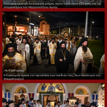
Πολυαρχιερατική Λειτουργία μνήμης Αγίου Καλλινίκου Εδέσσης και τα
ονομαστήρια του Μητροπολίτου Άρτης
Ι.Μ. Καστορίας
Η Καστοριά τίμησε τον προστάτη των παιδιών της, Άγιο Νικάνορα τον
Θαυματουργό