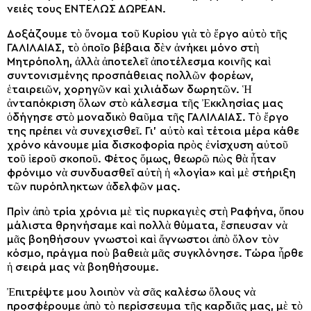
νειές τους ΕΝΤΕΛΩΣ ΔΩΡΕΑΝ.
Δοξάζουμε τὸ ὄνομα τοῦ Κυρίου γιὰ τὸ ἔργο αὐτὸ τῆς
ΓΑΛΙΛΑΙΑΣ, τὸ ὁποῖο βέβαια δὲν ἀνήκει μόνο στὴ
Μητρόπολη, ἀλλὰ ἀποτελεῖ ἀποτέλεσμα κοινῆς καὶ
συντονισμένης προσπά­θειας πολλῶν φορέων,
ἑταιρειῶν, χορηγῶν καὶ χιλιά­δων δωρητῶν. Ἡ
ἀνταπόκριση ὅλων στὸ κάλεσμα τῆς Ἐκκλησίας μας
ὁδήγησε στὸ μοναδικὸ θαῦμα τῆς ΓΑΛΙΛΑΙΑΣ. Τὸ ἔργο
της πρέπει νὰ συνεχισθεῖ. Γι’ αὐτὸ καὶ τέτοια μέρα κάθε
χρόνο κάνουμε μία δισκοφορία πρὸς ἐνί­σχυση αὐτοῦ
τοῦ ἱεροῦ σκοποῦ. Φέτος ὅμως, θεωρῶ πὼς θὰ ἦταν
φρόνιμο νὰ συν­δυασθεῖ αὐτὴ ἡ «λογία» καὶ μὲ στήριξη
τῶν πυρόπληκτων ἀδελφῶν μας.
Πρὶν ἀπὸ τρία χρόνια μὲ τὶς πυρκα­γιὲς στὴ Ραφήνα, ὅπου
μάλιστα θρη­νήσαμε καὶ πολλὰ θύματα, ἔσπευσαν νὰ
μᾶς βοηθήσουν γνωστοὶ καὶ ἄγνωστοι ἀπὸ ὅλον τὸν
κόσμο, πράγμα ποὺ βαθειὰ μᾶς συγκλόνησε. Τώρα ἦρθε
ἡ σειρά μας νὰ βοηθήσουμε.
Ἐπιτρέψτε μου λοιπὸν νὰ σᾶς καλέσω ὅλους νὰ
προσφέρουμε ἀπὸ τὸ περίσσευμα τῆς καρδιᾶς μας, μὲ τὸ