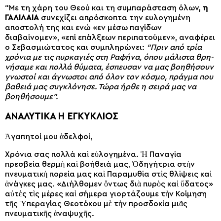
“Με τη χάρη του Θεού και τη συμπαράσταση όλων,
η
ΓΑΛΙΛΑΙΑ
συνεχίζει απρόσκοπτα την ευλογημένη
αποστολή της και ενώ «εν μέσω παγίδων
διαβαίνομεν», «επί επάλξεων περιπατούμεν», αναφέρει
ο Σεβασμιώτατος και συμπληρώνει:
“Πριν από τρία
χρόνια με τις πυρκα­γιές στη Ραφήνα, όπου μάλιστα θρη­
νήσαμε και πολλά θύματα, έσπευσαν να μας βοηθήσουν
γνωστοί και άγνωστοι από όλον τον κόσμο, πράγμα που
βαθειά μας συγκλόνησε. Τώρα ήρθε η σειρά μας να
βοηθήσουμε”.
ΑΝΑΛΥΤΙΚΑ Η ΕΓΚΥΚΛΙΟΣ
Ἀγαπητοί μου ἀδελφοί,
Χρόνια σας πολλά καὶ εὐλογημένα. Ἡ Παναγία
πρεσβεία θερμὴ καὶ βοήθειά μας, Ὁδηγήτρια στὴν
πνευματικὴ πορεία μας καὶ Παραμυθία στὶς θλίψεις καὶ
ἀνάγκες μας. «Διήλθομεν ὄντως διὰ πυρὸς καὶ ὕδατος»
αὐτὲς τὶς μέρες καὶ σήμερα γιορτάζουμε τὴν Κοίμηση
τῆς Ὑπεραγίας Θεοτόκου μὲ τὴν προσδοκία μιᾶς
πνευματικῆς ἀναψυχῆς.