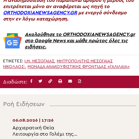
H αναδημοσίευση του παραπάνω άρθρου ή μέρους του
επιτρέπεται μόνο αν αναφέρεται ως πηγή το
ORTHODOXIANEWSAGENCY.GR
με ενεργό σύνδεσμο
στην εν λόγω καταχώρηση.
Ακολούθησε το ORTHODOXIANEWSAGENCY.gr
στο Google News και μάθε πρώτος όλες τις
ειδήσεις.
ΕΤΙΚΈΤΕΣ:
Ι.Μ. ΜΕΣΟΓΑΊΑΣ
,
ΜΗΤΡΟΠΟΛΊΤΗΣ ΜΕΣΟΓΑΊΑΣ
ΝΙΚΌΛΑΟΣ;
,
ΜΟΝΆΔΑ ΑΝΑΚΟΥΦΙΣΤΙΚΉΣ ΦΡΟΝΤΊΔΑΣ «ΓΑΛΙΛΑΙΑ»
Διαδώστε:
Ροή Ειδήσεων
06.08.2026 | 17:26
06.08.2026 | 15:5
Αρχιερατική Θεία
Η εορτή της
Λειτουργία στο Γολέμι της
Μεταμορφώσεως