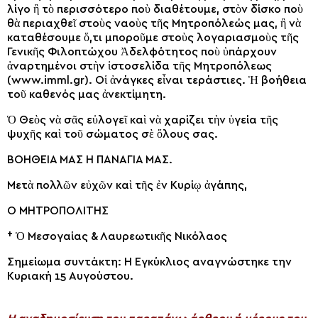
λίγο ἢ τὸ περισσότερο ποὺ διαθέτουμε, στὸν δίσκο ποὺ
θὰ περιαχθεῖ στοὺς ναοὺς τῆς Μητροπόλεώς μας, ἢ νὰ
καταθέσουμε ὅ,τι μποροῦμε στoὺς λογαριασμοὺς τῆς
Γενικῆς Φιλοπτώχου Ἀδελφότητος ποὺ ὑπάρχουν
ἀναρτημένοι στὴν ἱστοσελίδα τῆς Μητροπόλεως
(www.imml.gr). Οἱ ἀνάγκες εἶναι τεράστιες. Ἡ βοήθεια
τοῦ καθενός μας ἀνεκτίμητη.
Ὁ Θεὸς νὰ σᾶς εὐλογεῖ καὶ νὰ χαρίζει τὴν ὑγεία τῆς
ψυχῆς καὶ τοῦ σώματος σὲ ὅλους σας.
ΒΟΗΘΕΙΑ ΜΑΣ Η ΠΑΝΑΓΙΑ ΜΑΣ.
Μετὰ πολλῶν εὐχῶν καὶ τῆς ἐν Κυρίῳ ἀγάπης,
Ο ΜΗΤΡΟΠΟΛΙΤΗΣ
† Ὁ Μεσογαίας & Λαυρεωτικῆς Νικόλαος
Σημείωμα συντάκτη: Η Εγκύκλιος αναγνώστηκε την
Κυριακή 15 Αυγούστου.