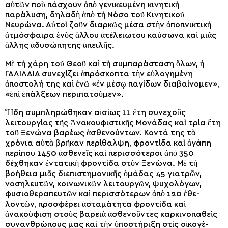
αὐτῶν ποὺ πάσχουν ἀπὸ γενικευμένη κινητικὴ
παράλυση, δηλαδὴ ἀπὸ τὴ Νόσο τοῦ Κινητικοῦ
Νευρώνα. Αὐτοὶ ζοῦν διαρκῶς μέσα στὴν ἀποπνικτικὴ
ἀτμό­σφαιρα ἑνὸς ἄλλου ἀτέλειωτου καύσωνα καὶ μιᾶς
ἄλλης ἀδυσώπητης ἀπειλῆς.
Μὲ τὴ χάρη τοῦ Θεοῦ καὶ τὴ συμπαράσταση ὅλων, ἡ
ΓΑΛΙΛΑΙΑ συνεχίζει ἀπρόσκοπτα τὴν εὐλογημένη
ἀποστολή της καὶ ἐνῶ «ἐν μέσῳ παγίδων διαβαίνομεν»,
«ἐπὶ ἐπάλξεων περιπατοῦμεν».
Ἤδη συμπληρώθηκαν αἰσίως 11 ἔτη συνεχοῦς
λειτουργίας τῆς Ἀνακου­φιστικῆς Μονάδας καὶ τρία ἔτη
τοῦ Ξενώνα βαρέως ἀσθενούντων. Κοντά της τὰ
χρόνια αὐτὰ βρῆκαν περίθαλψη, φροντίδα καὶ ἀγάπη
περίπου 1450 ἀσθενεῖς καὶ περισσότεροι ἀπὸ 350
δέχθηκαν ἐντατικὴ φροντίδα στὸν Ξενώνα. Μὲ τὴ
βοήθεια μιᾶς διεπιστημονικῆς ὁμάδας 45 γιατρῶν,
νοσηλευτῶν, κοινωνικῶν λειτουργῶν, ψυχολόγων,
φυσιο­θεραπευτῶν καὶ περισσό­τερων ἀπὸ 120 ἐθε­
λοντῶν, προσφέρει ἀσταμάτητα φροντίδα καὶ
ἀνακούφιση στοὺς βαρειὰ ἀσθε­νοῦντες καρκινοπαθεῖς
συνανθρώπους μας καὶ τὴν ὑποστήριξη στὶς οἰκογέ­