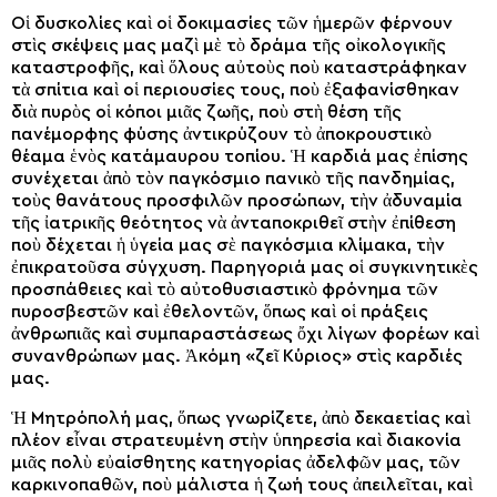
Οἱ δυσκολίες καὶ οἱ δοκιμασίες τῶν ἡμερῶν φέρνουν
στὶς σκέψεις μας μαζὶ μὲ τὸ δράμα τῆς οἰκολογικῆς
καταστροφῆς, καὶ ὅλους αὐτοὺς ποὺ κατα­στράφηκαν
τὰ σπίτια καὶ οἱ περιουσίες τους, ποὺ ἐξαφανίσθηκαν
διὰ πυρὸς οἱ κόποι μιᾶς ζωῆς, ποὺ στὴ θέση τῆς
πανέμορφης φύσης ἀντικρύζουν τὸ ἀπο­κρουστικὸ
θέαμα ἑνὸς κατάμαυρου τοπίου. Ἡ καρδιά μας ἐπίσης
συνέχεται ἀπὸ τὸν παγκόσμιο πανικὸ τῆς πανδημίας,
τοὺς θανάτους προσφιλῶν προσώ­πων, τὴν ἀδυναμία
τῆς ἰατρικῆς θεότητος νὰ ἀνταποκριθεῖ στὴν ἐπίθεση
ποὺ δέχεται ἡ ὑγεία μας σὲ παγκόσμια κλίμακα, τὴν
ἐπικρατοῦσα σύγχυση. Παρηγοριά μας οἱ συγκινητικὲς
προσπά­θειες καὶ τὸ αὐτοθυσιαστικὸ φρόνημα τῶν
πυροσβε­στῶν καὶ ἐθελοντῶν, ὅπως καὶ οἱ πράξεις
ἀνθρωπιᾶς καὶ συμπαραστάσεως ὄχι λίγων φορέων καὶ
συνανθρώπων μας. Ἀκόμη «ζεῖ Κύριος» στὶς καρδιές
μας.
Ἡ Μητρόπολή μας, ὅπως γνωρίζετε, ἀπὸ δεκαετίας καὶ
πλέον εἶναι στρατευμένη στὴν ὑπηρεσία καὶ διακονία
μιᾶς πολὺ εὐαίσθητης κατηγορίας ἀδελφῶν μας, τῶν
καρκινοπαθῶν, ποὺ μάλιστα ἡ ζωή τους ἀπειλεῖται, καὶ