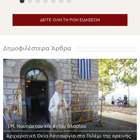
Μητρόπολη Μαντ
Κυνουρίας
ΔΕΙΤΕ ΟΛΗ ΤΗ ΡΟΗ ΕΙΔΗΣΕΩΝ
Δημοφιλέστερα Άρθρα
Ι.Μ. Ναυπάκτου και Αγίου Βλασίου
Αρχιερατική Θεία Λειτουργία στο Γολέμι της ορεινής