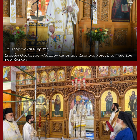
Ι.Μ. Σερρών και Νιγρίτης
Σερρών Θεολόγος: «Λάμψον και σε μας, Δέσποτα Χριστέ, το Φως Σου
το αιώνιον!»