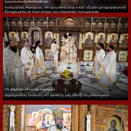
Αρχιεπισκοπή Αυστραλίας
Αυστραλίας Μακάριος: «Η ιερωσύνη είναι η κατ’ εξοχήν μεταμορφωτική
δύναμη μέσα σε έναν κόσμο που παραπαίει πνευματικά»
Ι.Μ. Δημητριάδος και Αλμυρού
Δημητριάδος Ιγνάτιος: «Ο Χριστός μάς έδειξε το μέλλον μας»