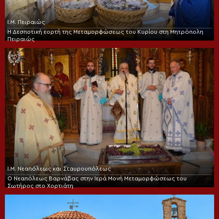
Ι.Μ. Πειραιώς
Η Δεσποτική εορτή της Μεταμορφώσεως του Κυρίου στη Μητρόπολη
Πειραιώς
Ι.Μ. Νεαπόλεως και Σταυρουπόλεως
Ο Νεαπόλεως Βαρνάβας στην Ιερά Μονή Μεταμορφώσεως του
Σωτήρος στο Χορτιάτη