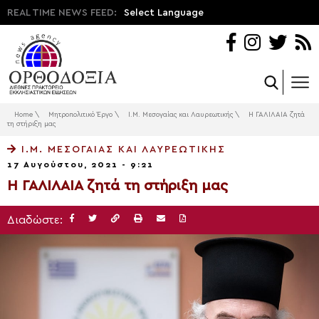
REAL TIME NEWS FEED:
Select Language
Home
\
Μητροπολιτικό Έργο
\
Ι.Μ. Μεσογαίας και Λαυρεωτικής
\
Η ΓΑΛΙΛΑΙΑ ζητά
τη στήριξη μας
Ι.Μ. ΜΕΣΟΓΑΊΑΣ ΚΑΙ ΛΑΥΡΕΩΤΙΚΉΣ
17 Αυγούστου, 2021 - 9:21
Η ΓΑΛΙΛΑΙΑ ζητά τη στήριξη μας
Διαδώστε: