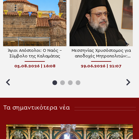
Άγιοι Απόστολοι: Ο Ναός –
Μεσσηνίας Χρυσόστομος για
Σύμβολο της Καλαμάτας
αποδοχές Μητροπολιτών:
«Λαϊκισµός να κάνουµε
05.08.2026 | 16:08
29.06.2026 | 21:07
τέτοιου είδους συγκρίσεις»
Τα σημαντικότερα νέα