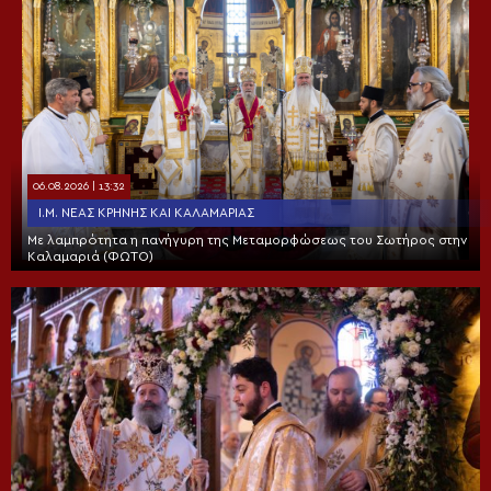
06.08.2026 | 13:32
Ι.Μ. ΝΈΑΣ ΚΡΉΝΗΣ ΚΑΙ ΚΑΛΑΜΑΡΙΆΣ
Με λαμπρότητα η πανήγυρη της Μεταμορφώσεως του Σωτήρος στην
Καλαμαριά (ΦΩΤΟ)