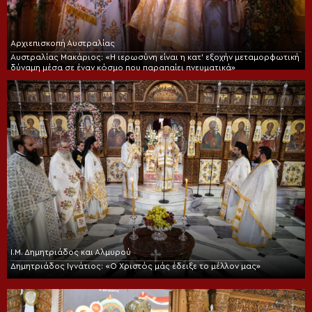
Αρχιεπισκοπή Αυστραλίας
Αυστραλίας Μακάριος: «Η ιερωσύνη είναι η κατ’ εξοχήν μεταμορφωτική
δύναμη μέσα σε έναν κόσμο που παραπαίει πνευματικά»
Ι.Μ. Δημητριάδος και Αλμυρού
Δημητριάδος Ιγνάτιος: «Ο Χριστός μάς έδειξε το μέλλον μας»