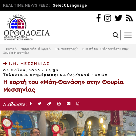
REAL TIME NEWS FEED:
Select Language
Home
\
Μητροπολιτικό Έργο
\
Ι.Μ. Μεσσηνίας
\
Η εορτή του «Μάη-Θανάση» στην
Θουρία Μεσσηνίας
Ι.Μ. ΜΕΣΣΗΝΊΑΣ
02 Μαΐου, 2026 - 14:52
Τελευταία ενημέρωση: 04/05/2026 - 12:32
Η εορτή του «Μάη-Θανάση» στην Θουρία
Μεσσηνίας
Διαδώστε: