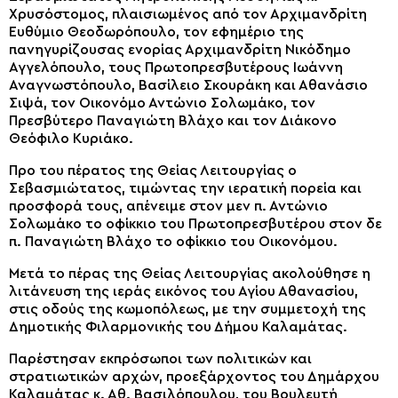
Χρυσόστομος, πλαισιωμένος από τον Αρχιμανδρίτη
Ευθύμιο Θεοδωρόπουλο, τον εφημέριο της
πανηγυρίζουσας ενορίας Αρχιμανδρίτη Νικόδημο
Αγγελόπουλο, τους Πρωτοπρεσβυτέρους Ιωάννη
Αναγνωστόπουλο, Βασίλειο Σκουράκη και Αθανάσιο
Σιψά, τον Οικονόμο Αντώνιο Σολωμάκο, τον
Πρεσβύτερο Παναγιώτη Βλάχο και τον Διάκονο
Θεόφιλο Κυριάκο.
Προ του πέρατος της Θείας Λειτουργίας ο
Σεβασμιώτατος, τιμώντας την ιερατική πορεία και
προσφορά τους, απένειμε στον μεν π. Αντώνιο
Σολωμάκο το οφίκκιο του Πρωτοπρεσβυτέρου στον δε
π. Παναγιώτη Βλάχο το οφίκκιο του Οικονόμου.
Μετά το πέρας της Θείας Λειτουργίας ακολούθησε η
λιτάνευση της ιεράς εικόνος του Αγίου Αθανασίου,
στις οδούς της κωμοπόλεως, με την συμμετοχή της
Δημοτικής Φιλαρμονικής του Δήμου Καλαμάτας.
Παρέστησαν εκπρόσωποι των πολιτικών και
στρατιωτικών αρχών, προεξάρχοντος του Δημάρχου
Καλαμάτας κ. Αθ. Βασιλόπουλου, του Βουλευτή