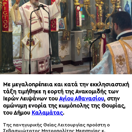
Με μεγαλοπρέπεια και κατά την εκκλησιαστική
τάξη τιμήθηκε η εορτή της Ανακομιδής των
Ιερών Λειψάνων του
Αγίου Αθανασίου
, στην
ομώνυμη ενορία της κωμόπολης της Θουρίας,
του Δήμου
Καλαμάτας
.
Της πανηγυρικής Θείας Λειτουργίας προέστη ο
Σεβασμιώτατος Μητροπολίτης Μεσσηνίας κ.