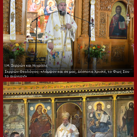
Ι.Μ. Σερρών και Νιγρίτης
Σερρών Θεολόγος: «Λάμψον και σε μας, Δέσποτα Χριστέ, το Φως Σου
το αιώνιον!»