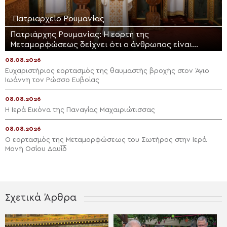
Πατριαρχείο Ρουμανίας
Πατριάρχης Ρουμανίας: Η εορτή της
Μεταμορφώσεως δείχνει ότι ο άνθρωπος είναι
φτιαγμένος για τον παράδεισο
08.08.2026
Ευχαριστήριος εορτασμός της θαυμαστής βροχής στον Άγιο
Ιωάννη τον Ρώσσο Ευβοίας
08.08.2026
Η Ιερά Εικόνα της Παναγίας Μαχαιριώτισσας
08.08.2026
Ο εορτασμός της Μεταμορφώσεως του Σωτήρος στην Ιερά
Μονή Οσίου Δαυΐδ
Σχετικά Άρθρα