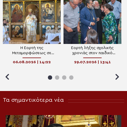
Η Εορτή της
Εορτή λήξης σχολικής
Μεταμορφώσεως σε
χρονιάς στον παιδικό
Ιστορικά Προσκυνήματα της
σταθμό της Μητροπόλεως
06.08.2026 | 14:22
29.07.2026 | 13:41
Μεσσηνίας
Μεσσηνίας
Τα σημαντικότερα νέα