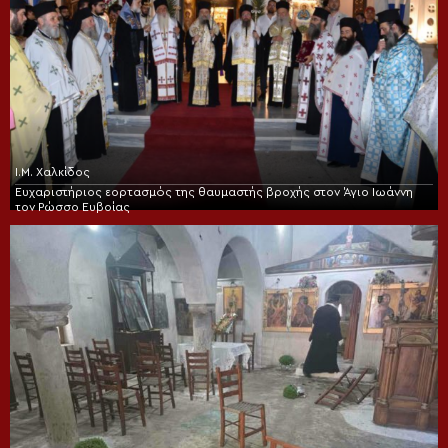
Ι.Μ. Χαλκίδος
Ευχαριστήριος εορτασμός της θαυμαστής βροχής στον Άγιο Ιωάννη
τον Ρώσσο Ευβοίας