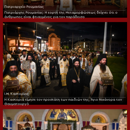
Πατριαρχείο Ρουμανίας
Πατριάρχης Ρουμανίας: Η εορτή της Μεταμορφώσεως δείχνει ότι ο
άνθρωπος είναι φτιαγμένος για τον παράδεισο
Ι.Μ. Καστορίας
Η Καστοριά τίμησε τον προστάτη των παιδιών της, Άγιο Νικάνορα τον
Θαυματουργό