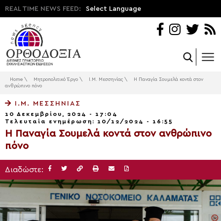
REAL TIME NEWS FEED:
Select Language
Home
\
Μητροπολιτικό Έργο
\
Ι.Μ. Μεσσηνίας
\
Η Παναγία Σουμελά κοντά στον
ανθρώπινο πόνο
Ι.Μ. ΜΕΣΣΗΝΊΑΣ
10 Δεκεμβρίου, 2024 - 17:04
Τελευταία ενημέρωση: 10/12/2024 - 16:55
Η Παναγία Σουμελά κοντά στον ανθρώπινο
πόνο
Διαδώστε: