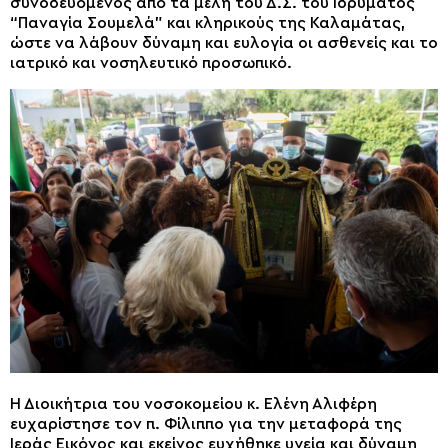
συνοδευόμενος από τα μέλη του Δ.Σ. του Ιδρύματος
“Παναγία Σουμελά” και κληρικούς της Καλαμάτας,
ώστε να λάβουν δύναμη και ευλογία οι ασθενείς και το
ιατρικό και νοσηλευτικό προσωπικό.
Η Διοικήτρια του νοσοκομείου κ. Ελένη Αλιφέρη
ευχαρίστησε τον π. Φίλιππο για την μεταφορά της
Ιεράς Εικόνος και εκείνος ευχήθηκε υγεία και δύναμη