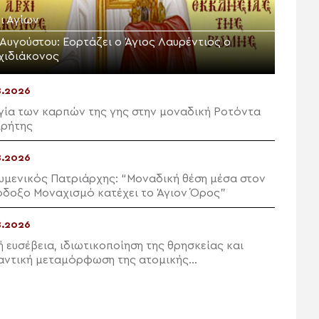
ι Αγίων
 Αυγούστου: Εορτάζει ο Άγιος Λαυρέντιος ο
χιδιάκονος
8.2026
γία των καρπών της γης στην μοναδική Ροτόντα
Κρήτης
8.2026
υμενικός Πατριάρχης: “Μοναδική θέση μέσα στον
δοξο Μοναχισμό κατέχει το Άγιον Όρος”
8.2026
ή ευσέβεια, ιδιωτικοποίηση της θρησκείας και
αντική μεταμόρφωση της ατομικής
κευτικότητας