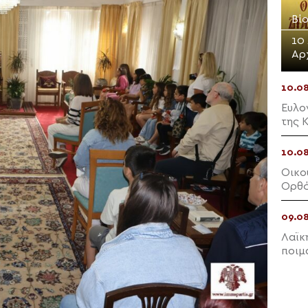
Βίο
10
Αρ
10.0
Ευλο
της 
10.0
Οικο
Ορθό
09.0
Λαϊκ
ποιμ
θρησ