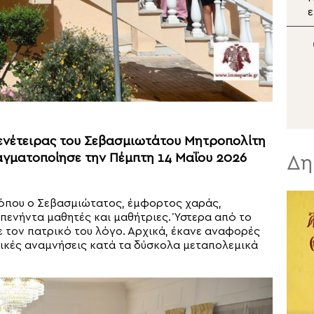
Κοίμηση της Θεοτόκου
ε
στο Μετόχι της Σίμωνος
Κ
Πέτρας στο Βύρωνα
τ
γενέτειρας του Σεβασμιωτάτου Μητροπολίτη
αγματοποίησε την Πέμπτη 14 Μαΐου 2026
Δη
 όπου ο Σεβασμιώτατος, έμφορτος χαράς,
 πενήντα μαθητές και μαθήτριες. Ύστερα από το
 τον πατρικό του λόγο. Αρχικά, έκανε αναφορές
ολικές αναμνήσεις κατά τα δύσκολα μεταπολεμικά