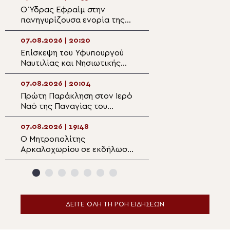
Ο Ύδρας Εφραίμ στην
Παρακολουθήστε
πανηγυρίζουσα ενορία της
ειδήσεων
Μεταμορφώσεως του
Σωτήρος στην Αίγινα
07.08.2026 | 20:20
07.08.2026 | 18:4
Επίσκεψη του Υφυπουργού
Η πανήγυρη του 
Ναυτιλίας και Νησιωτικής
Καθεδρικού Ναο
Πολιτικής στον Μητροπολίτη
Μεταμορφώσεως
Λέρου
Σωτήρος στο Αρ
07.08.2026 | 20:04
07.08.2026 | 18:2
Πρώτη Παράκληση στον Ιερό
Πανηγυρικός Εσ
Ναό της Παναγίας του
Μεταμορφώσεως
Κάστρου Λέρου
Σωτήρος στο Αρ
07.08.2026 | 19:48
07.08.2026 | 18:1
Ο Μητροπολίτης
Ιερόσυλοι βανδά
Αρκαλοχωρίου σε εκδήλωση
εκκλησάκι της
για τα θύματα της
Μεταμορφώσεως
ναζιστικής κατοχής της
Σωτήρος στα Κα
Εμπάρου
ΔΕΙΤΕ ΟΛΗ ΤΗ ΡΟΗ ΕΙΔΗΣΕΩΝ