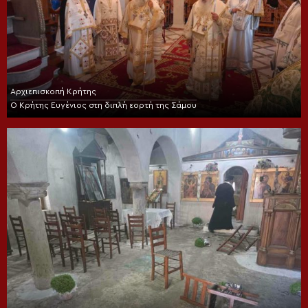
Αρχιεπισκοπή Κρήτης
Ο Κρήτης Ευγένιος στη διπλή εορτή της Σάμου