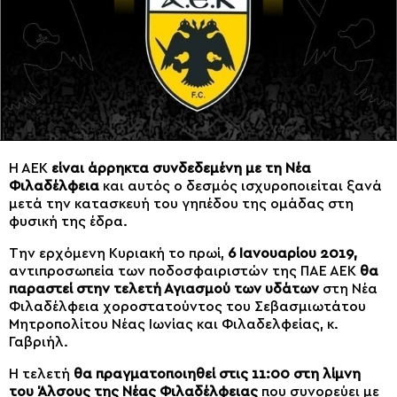
Η ΑΕΚ
είναι άρρηκτα συνδεδεμένη με τη Νέα
Φιλαδέλφεια
και αυτός ο δεσμός ισχυροποιείται ξανά
μετά την κατασκευή του γηπέδου της ομάδας στη
φυσική της έδρα.
Την ερχόμενη Κυριακή το πρωί,
6 Ιανουαρίου 2019,
αντιπροσωπεία των ποδοσφαιριστών της ΠΑΕ ΑΕΚ
θα
παραστεί στην τελετή Αγιασμού των υδάτων
στη Νέα
Φιλαδέλφεια χοροστατούντος του Σεβασμιωτάτου
Μητροπολίτου Νέας Ιωνίας και Φιλαδελφείας, κ.
Γαβριήλ.
Η τελετή
θα πραγματοποιηθεί στις 11:00 στη λίμνη
του Άλσους της Νέας Φιλαδέλφειας
που συνορεύει με