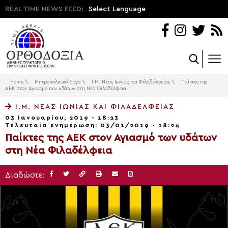
REAL TIME NEWS FEED:
Select Language
Home
\
Μητροπολιτικό Έργο
\
Ι.Μ. Νέας Ιωνίας και Φιλαδελφείας
\
Παίκτες της
ΑΕΚ στον Αγιασμό των υδάτων στη Νέα Φιλαδέλφεια
Ι.Μ. ΝΈΑΣ ΙΩΝΊΑΣ ΚΑΙ ΦΙΛΑΔΕΛΦΕΊΑΣ
03 Ιανουαρίου, 2019 - 18:23
Τελευταία ενημέρωση: 03/01/2019 - 18:24
Παίκτες της ΑΕΚ στον Αγιασμό των υδάτων
στη Νέα Φιλαδέλφεια
Διαδώστε: