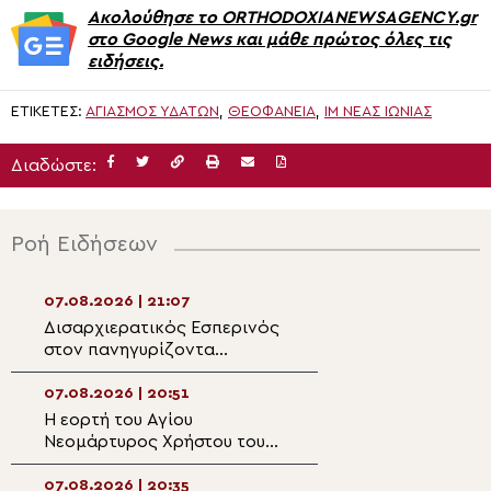
Ακολούθησε το ORTHODOXIANEWSAGENCY.gr
στο Google News και μάθε πρώτος όλες τις
ειδήσεις.
ΕΤΙΚΈΤΕΣ:
ΑΓΙΑΣΜΟΣ ΥΔΑΤΩΝ
,
ΘΕΟΦΆΝΕΙΑ
,
ΙΜ ΝΕΑΣ ΙΩΝΙΑΣ
Διαδώστε:
Ροή Ειδήσεων
07.08.2026 | 21:07
07.08.2026 | 19:3
Δισαρχιερατικός Εσπερινός
Ο Μητροπολίτης 
στον πανηγυρίζοντα
στην Σκήτη Αγία
Μητροπολιτικό Ναό της
Αγίου Όρους
Μεταμορφώσεως του
07.08.2026 | 20:51
07.08.2026 | 19:1
Σωτήρος στην Ερμούπολη
Η εορτή του Αγίου
Μητροπολίτης Κι
Νεομάρτυρος Χρήστου του
Θεία Μεταμόρφ
εκ Πρεβέζης
καλεί να μεταμ
τη ζωή μας
07.08.2026 | 20:35
07.08.2026 | 19:0