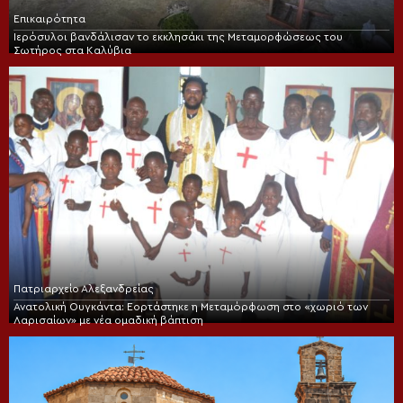
Επικαιρότητα
Ιερόσυλοι βανδάλισαν το εκκλησάκι της Μεταμορφώσεως του
Σωτήρος στα Καλύβια
Πατριαρχείο Αλεξανδρείας
Ανατολική Ουγκάντα: Εορτάστηκε η Μεταμόρφωση στο «χωριό των
Λαρισαίων» με νέα ομαδική βάπτιση