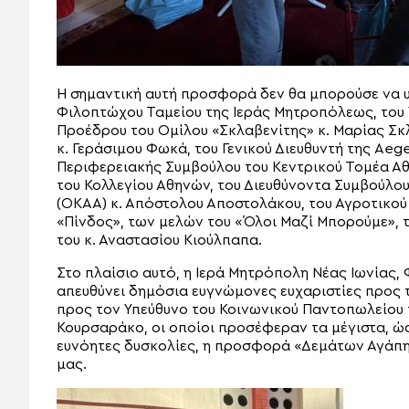
Η σημαντική αυτή προσφορά δεν θα μπορούσε να υλ
Φιλοπτώχου Ταμείου της Ιεράς Μητροπόλεως, του Υ
Προέδρου του Ομίλου «Σκλαβενίτης» κ. Μαρίας Σκλ
κ. Γεράσιμου Φωκά, του Γενικού Διευθυντή της Aeg
Περιφερειακής Συμβούλου του Κεντρικού Τομέα Α
του Κολλεγίου Αθηνών, του Διευθύνοντα Συμβούλου
(ΟΚΑΑ) κ. Απόστολου Αποστολάκου, του Αγροτικο
«Πίνδος», των μελών του «Όλοι Μαζί Μπορούμε», τ
του κ. Αναστασίου Κιούλπαπα.
Στο πλαίσιο αυτό, η Ιερά Μητρόπολη Νέας Ιωνίας,
απευθύνει δημόσια ευγνώμονες ευχαριστίες προς τ
προς τον Υπεύθυνο του Κοινωνικού Παντοπωλείου 
Κουρσαράκο, οι οποίοι προσέφεραν τα μέγιστα, ώσ
ευνόητες δυσκολίες, η προσφορά «Δεμάτων Αγάπ
μας.