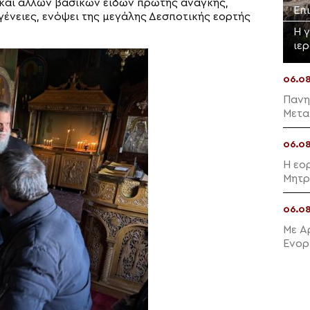
και άλλων βασικών ειδών πρώτης ανάγκης,
Επ
ένειες, ενόψει της μεγάλης Δεσποτικής εορτής
Η 
ιε
06.0
Πανη
Μετα
06.0
Η εο
Μητρ
06.0
Με Α
Ενορ
Μαλλ