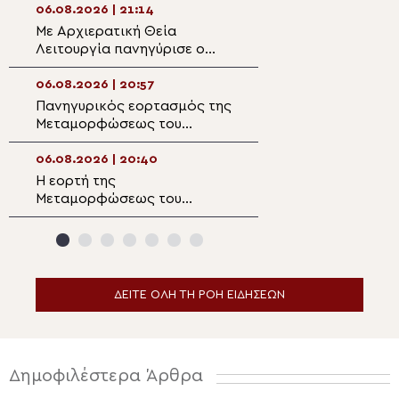
Μαρωνείας
06.08.2026 | 21:14
06.08.2026 | 19:3
Με Αρχιερατική Θεία
Στην Ιερά Μονή
Λειτουργία πανηγύρισε ο
Μεταμορφώσεω
Ενοριακός Ναός
Ραψάνης ο Μητρ
Μεταμορφώσεως του
Λαρίσης
06.08.2026 | 20:57
06.08.2026 | 19:1
Σωτήρος Μαλλών
Πανηγυρικός εορτασμός της
Διδυμοτείχου Δ
Ιεράπετρας
Μεταμορφώσεως του
“Επί του όρους
Σωτήρος στην
μετεμορφώθης…
Αλεξανδρούπολη
06.08.2026 | 20:40
06.08.2026 | 19:0
Η εορτή της
Παρακολουθήστε
Μεταμορφώσεως του
ειδήσεων
Σωτήρος στα Λευκάκια
Ναυπλίου
ΔΕΙΤΕ ΟΛΗ ΤΗ ΡΟΗ ΕΙΔΗΣΕΩΝ
Δημοφιλέστερα Άρθρα