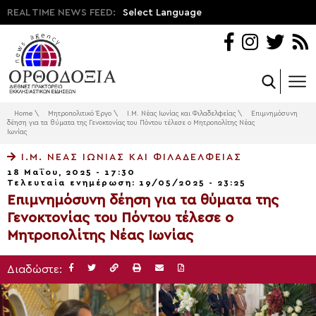
REAL TIME NEWS FEED:
Select Language
Home
\
Μητροπολιτικό Έργο
\
Ι.Μ. Νέας Ιωνίας και Φιλαδελφείας
\
Επιμνημόσυνη
δέηση για τα θύματα της Γενοκτονίας του Πόντου τέλεσε ο Μητροπολίτης Νέας
Ιωνίας
Ι.Μ. ΝΈΑΣ ΙΩΝΊΑΣ ΚΑΙ ΦΙΛΑΔΕΛΦΕΊΑΣ
18 Μαΐου, 2025 - 17:30
Τελευταία ενημέρωση: 19/05/2025 - 23:25
Επιμνημόσυνη δέηση για τα θύματα της
Γενοκτονίας του Πόντου τέλεσε ο
Μητροπολίτης Νέας Ιωνίας
Διαδώστε: