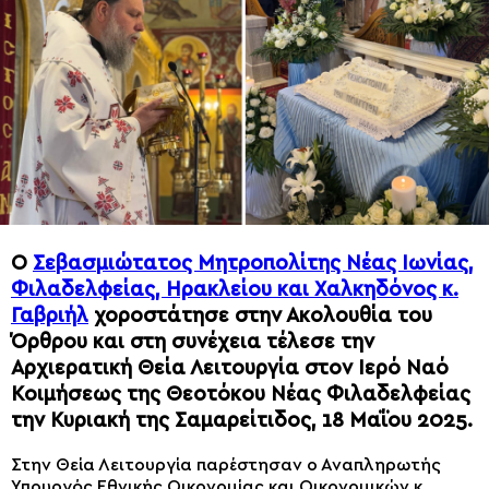
Ο
Σεβασμιώτατος Μητροπολίτης Νέας Ιωνίας,
Φιλαδελφείας, Ηρακλείου και Χαλκηδόνος κ.
Γαβριήλ
χοροστάτησε στην Ακολουθία του
Όρθρου και στη συνέχεια τέλεσε την
Αρχιερατική Θεία Λειτουργία στον Ιερό Ναό
Κοιμήσεως της Θεοτόκου Νέας Φιλαδελφείας
την Κυριακή της Σαμαρείτιδος, 18 Μαΐου 2025.
Στην Θεία Λειτουργία παρέστησαν ο Αναπληρωτής
Υπουργός Εθνικής Οικονομίας και Οικονομικών κ.