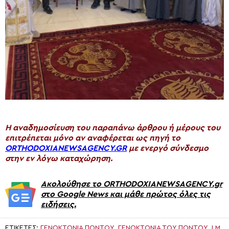
H αναδημοσίευση του παραπάνω άρθρου ή μέρους του
επιτρέπεται μόνο αν αναφέρεται ως πηγή το
ORTHODOXIANEWSAGENCY.GR
με ενεργό σύνδεσμο
στην εν λόγω καταχώρηση.
Ακολούθησε το ORTHODOXIANEWSAGENCY.gr
στο Google News και μάθε πρώτος όλες τις
ειδήσεις.
ΕΤΙΚΈΤΕΣ:
ΓΕΝΟΚΤΟΝΊΑ ΠΌΝΤΟΥ
,
ΓΕΝΟΚΤΟΝΊΑ ΤΟΥ ΠΌΝΤΟΥ
,
Ι.Μ.