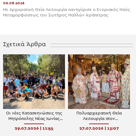
06.08.2026
Με Αρχιερατική Θεία Λειτουργία πανηγύρισε ο Ενοριακός Ναός
Μεταμορφώσεως του Σωτήρος Μαλλών Ιεράπετρας
Σχετικά Άρθρα
Οι νέες Κατασκηνώσεις της
Πολυαρχιερατική Θεία
Μητρόπολης Νέας Ιωνίας
Λειτουργία στον
γέμισαν με παιδικά χαμόγελα
Πανηγυρίζοντα Ιερό Ναό
29.07.2026 | 11:55
27.07.2026 | 13:07
Αγίου Παντελεήμονος
Αμπελοκήπων