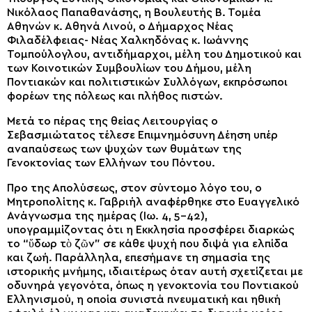
Νικόλαος Παπαθανάσης, η Βουλευτής Β. Τομέα
Αθηνών κ. Αθηνά Λινού, ο Δήμαρχος Νέας
Φιλαδέλφειας- Νέας Χαλκηδόνας κ. Ιωάννης
Τομπούλογλου, αντιδήμαρχοι, μέλη του Δημοτικού και
των Κοινοτικών Συμβουλίων του Δήμου, μέλη
Ποντιακών και πολιτιστικών Συλλόγων, εκπρόσωποι
φορέων της πόλεως και πλήθος πιστών.
Μετά το πέρας της θείας Λειτουργίας ο
Σεβασμιώτατος τέλεσε Επιμνημόσυνη Δέηση υπέρ
αναπαύσεως των ψυχών των θυμάτων της
Γενοκτονίας των Ελλήνων του Πόντου.
Προ της Απολύσεως, στον σύντομο λόγο του, ο
Μητροπολίτης κ. Γαβριήλ αναφέρθηκε στο Ευαγγελικό
Ανάγνωσμα της ημέρας (Ιω. 4, 5-42),
υπογραμμίζοντας ότι η Εκκλησία προσφέρει διαρκώς
το “ὕδωρ τὸ ζῶν” σε κάθε ψυχή που διψά για ελπίδα
και ζωή. Παράλληλα, επεσήμανε τη σημασία της
ιστορικής μνήμης, ιδιαιτέρως όταν αυτή σχετίζεται με
οδυνηρά γεγονότα, όπως η γενοκτονία του Ποντιακού
Ελληνισμού, η οποία συνιστά πνευματική και ηθική