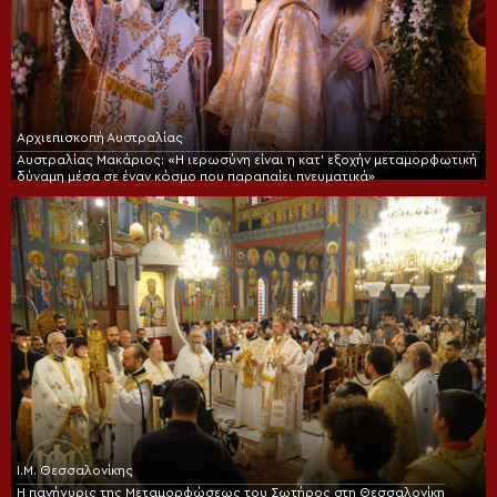
Αρχιεπισκοπή Αυστραλίας
Αυστραλίας Μακάριος: «Η ιερωσύνη είναι η κατ’ εξοχήν μεταμορφωτική
δύναμη μέσα σε έναν κόσμο που παραπαίει πνευματικά»
Ι.Μ. Θεσσαλονίκης
Η πανήγυρις της Μεταμορφώσεως του Σωτήρος στη Θεσσαλονίκη