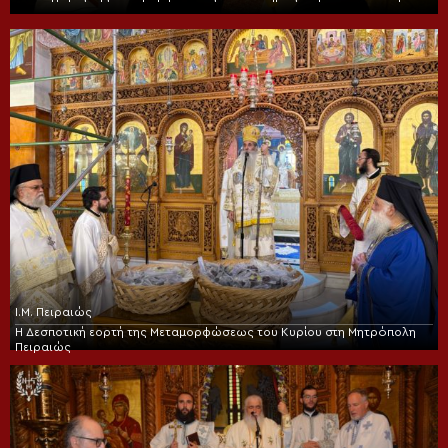
Ι.Μ. Πειραιώς
Η Δεσποτική εορτή της Μεταμορφώσεως του Κυρίου στη Μητρόπολη
Πειραιώς