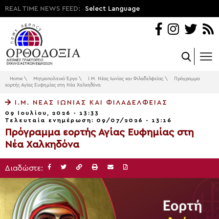
REAL TIME NEWS FEED:
Select Language
Home
\
Μητροπολιτικό Έργο
\
Ι.Μ. Νέας Ιωνίας και Φιλαδελφείας
\
Πρόγραμμα
εορτής Αγίας Ευφημίας στη Νέα Χαλκηδόνα
Ι.Μ. ΝΈΑΣ ΙΩΝΊΑΣ ΚΑΙ ΦΙΛΑΔΕΛΦΕΊΑΣ
09 Ιουλίου, 2026 - 13:33
Τελευταία ενημέρωση: 09/07/2026 - 13:16
Πρόγραμμα εορτής Αγίας Ευφημίας στη
Νέα Χαλκηδόνα
Διαδώστε: