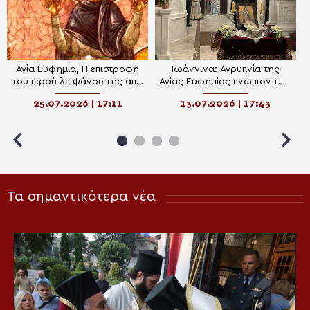
Αγία Ευφημία, Η επιστροφή
Ιωάννινα: Αγρυπνία της
του ιερού λειψάνου της από
Αγίας Ευφημίας ενώπιον των
τη Λήμνο
λειψάνων του Αγίου
25.07.2026 | 17:11
13.07.2026 | 17:43
Αρσενίου
Τα σημαντικότερα νέα