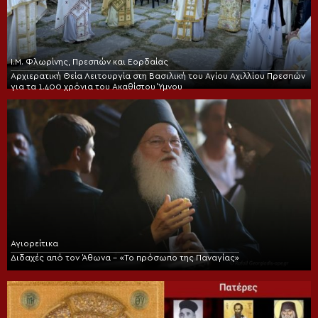
Ι.Μ. Φλωρίνης, Πρεσπών και Εορδαίας
Αρχιερατική Θεία Λειτουργία στη Βασιλική του Αγίου Αχιλλίου Πρεσπών
για τα 1.400 χρόνια του Ακαθίστου Ύμνου
Αγιορείτικα
Διδαχές από τον Άθωνα – «Το πρόσωπο της Παναγίας»