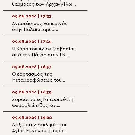
θαύματος των Αρχαγγέλων
δημιουργήσουμε
στην Αμβρακιά Θέρμου
πνευματικό περι
οικογένεια για ν
09.08.2026 | 17:33
09.08.2026 | 15:4
μολυνθούν τα πα
Αναστάσιμος Εσπερινός
Δημητριάδος Ιγν
στην Παλαιοκαρυά
φτάσουμε προετ
Τριχωνίδος
στο Πάσχα του κ
09.08.2026 | 17:15
09.08.2026 | 15:3
Η Κάρα του Αγίου Γερβασίου
Πολυαρχιερατικ
από την Πάτρα στον Ι.Ν.
μνημόσυνο του 
Αγίου Ανδρέου Σκάλας –
Χρυσοστόμου Στ
Ωρωπού
Άνω Τούμπα
09.08.2026 | 16:57
09.08.2026 | 15:1
Ο εορτασμός της
Ιερά Αγρυπνία σ
Μεταμορφώσεως του
της Σκήτης της 
Σωτήρος στην Κάλυμνο
στο Άγιο Όρος α
Κιλκισίου Βαθολ
09.08.2026 | 16:39
09.08.2026 | 14:5
Χοροστασίες Μητροπολίτη
Κυριακη Ι Ματθα
Θεσσαλιώτιδος και
Άγιο Γεώργιο Οί
Φαναριοφερσάλων
09.08.2026 | 16:22
09.08.2026 | 14:3
Δόξα στην Εκκλησία του
Άγιος Απόστολο
Αγίου Μεγαλομάρτυρα
Ο αντικαταστάτη