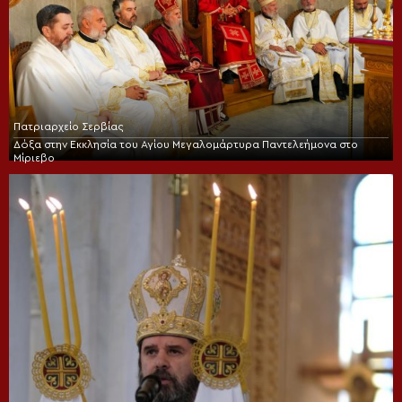
Πατριαρχείο Σερβίας
Δόξα στην Εκκλησία του Αγίου Μεγαλομάρτυρα Παντελεήμονα στο
Μίριεβο