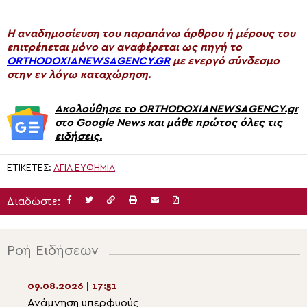
H αναδημοσίευση του παραπάνω άρθρου ή μέρους του
επιτρέπεται μόνο αν αναφέρεται ως πηγή το
ORTHODOXIANEWSAGENCY.GR
με ενεργό σύνδεσμο
στην εν λόγω καταχώρηση.
Ακολούθησε το ORTHODOXIANEWSAGENCY.gr
στο Google News και μάθε πρώτος όλες τις
ειδήσεις.
ΕΤΙΚΈΤΕΣ:
ΑΓΊΑ ΕΥΦΗΜΊΑ
Διαδώστε:
Ροή Ειδήσεων
09.08.2026 | 17:51
09.08.2026 | 16:0
Ανάμνηση υπερφυούς
Αλβανίας Ιωάννη