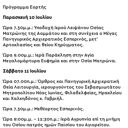
Πρόγραμμα Εορτής
Παρασκευή 10 Ιουλίου
Ώρα 7.30μ.μ.: Υποδοχή Ιερού Λειψάνου Οσίας
Ματρώνης της Αομμάτου και στη συνέχεια ο Μέγας
Πανηγυρικός Αρχιερατικός Εσπερινός, μετ’
Αρτοκλασίας και θείου Κηρύγματος.
Ώρα 9.00μ.μ.: Ιερά Παράκληση στην Αγία
Μεγαλομάρτυρα Ευφημία και στην Οσία Ματρώνα.
Σάββατο 11 Ιουλίου
Ώρα 07.00π.μ.: Όρθρος και Πανηγυρική Αρχιερατική
Θεία Λειτουργία, ιερουργούντος του Σεβασμιωτάτου
Μητροπολίτου Νέας Ιωνίας, Φιλαδελφείας, Ηρακλείου
και Χαλκηδόνος κ. Γαβριήλ.
Ώρα 7.30μ.μ.: Μεθέορτος Εσπερινός.
Ώρα 9:00μ.μ. – 12:30π.μ.: Ιερά Αγρυπνία επί τη μνήμη
του Οσίου πατρός ημών Παϊσίου του Αγιορείτου.