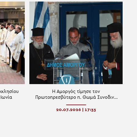
κκλησίου
Η Αμοργός τίμησε τον
 Ιωνία
Πρωτοπρεσβύτερο π. Θωμά Συνοδινό
για τα 40 χρόνια ιερατικής
προσφοράς του
20.07.2026 | 17:33