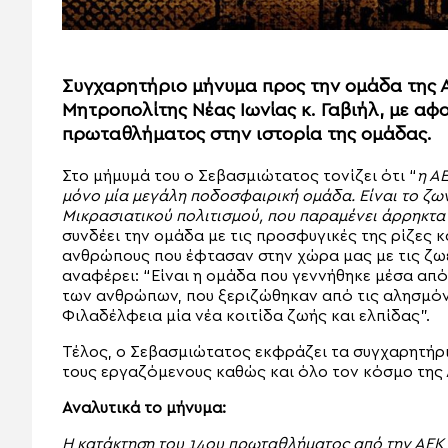
Συγχαρητήριο μήνυμα προς την ομάδα της 
Μητροπολίτης Νέας Ιωνίας κ. Γαβιήλ, με αφ
πρωταθλήματος στην ιστορία της ομάδας.
Στο μήμυμά του ο Σεβασμιώτατος τονίζει ότι “
η Α
μόνο μία μεγάλη ποδοσφαιρική ομάδα. Είναι το ζων
Μικρασιατικού πολιτισμού, που παραμένει άρρηκτα
συνδέει την ομάδα με τις προσφυγικές της ρίζες κ
ανθρώπους που έφτασαν στην χώρα μας με τις ζω
αναφέρει: “Είναι η ομάδα που γεννήθηκε μέσα απ
των ανθρώπων, που ξεριζώθηκαν από τις αλησμόν
Φιλαδέλφεια μία νέα κοιτίδα ζωής και ελπίδας”.
Τέλος, ο Σεβασμιώτατος εκφράζει τα συγχαρητήριά
τους εργαζόμενους καθώς και όλο τον κόσμο της 
Αναλυτικά το μήνυμα:
Η κατάκτηση του 14ου πρωταθλήματος από την ΑΕΚ α