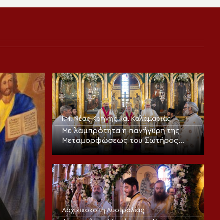
Ι.Μ. Νέας Κρήνης και Καλαμαριάς
Με λαμπρότητα η πανήγυρη της
Μεταμορφώσεως του Σωτήρος
στην Καλαμαριά (ΦΩΤΟ)
Αρχιεπισκοπή Αυστραλίας