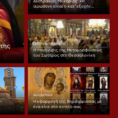
Αυστραλίας Μακάριος: «Η
ιερωσύνη είναι η κατ’ εξοχήν
μεταμορφωτική δύναμη μέσα σε
έναν κόσμο που παραπαίει
πνευματικά»
Ι.Μ. Θεσσαλονίκης
της
Η πανήγυρις της Μεταμορφώσεως
του Σωτήρος στη Θεσσαλονίκη
Αγιορείτικα
–
Η εφαρμογή της Βηματάρισσας με
ένα κλικ στο κινητό σας