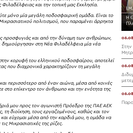
Φιλαδέλφειας και την τοπική μας Εκκλησία.
Ι.Μ
ύτε μόνο μία μεγάλη ποδοσφαιρική ομάδα. Είναι το
Η 
 Μικρασιατικού πολιτισμού, που παραμένει άρρηκτα
Πλ
ης προσφυγιάς και από την δύναμη των ανθρώπων,
06.0
ι δημιούργησαν στη Νέα Φιλαδέλφεια μία νέα
Στην
Μητρ
 στην κορυφή του ελληνικού ποδοσφαίρου, αποτελεί
06.0
ητας που διαχρονικά χαρακτηρίζουν τη μεγάλη
Διδυ
μετε
και περισσότερο από έναν αιώνα, μέσα από κοινές
οτε στο επίκεντρο τον άνθρωπο και την ενότητα της
06.0
Παρα
ήριά μου προς τον αγωνιστή Πρόεδρο της ΠΑΕ ΑΕΚ
, τη διοίκηση, τους εργαζομένους, καθώς και τον
, και εύχομαι μέσα από την καρδιά μου, η ομάδα να
 τις Μικρασιατικές της ρίζες.