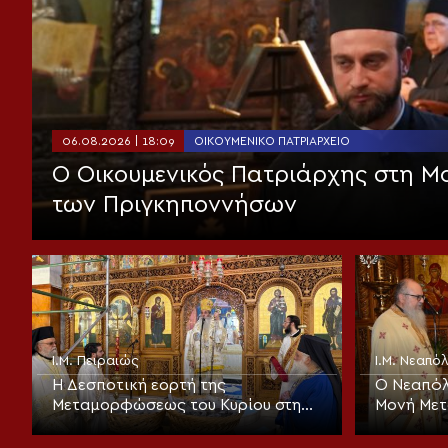
06.08.2026 | 18:09
ΟΙΚΟΥΜΕΝΙΚΌ ΠΑΤΡΙΑΡΧΕΊΟ
Ο Οικουμενικός Πατριάρχης στη 
των Πριγκηποννήσων
Ι.Μ. Πειραιώς
Ι.Μ. Νεαπ
Η Δεσποτική εορτή της
Ο Νεαπόλ
Μεταμορφώσεως του Κυρίου στη
Μονή Με
Μητρόπολη Πειραιώς
Σωτήρος 