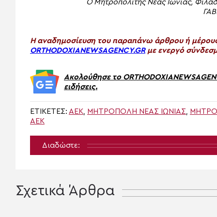
Ο Μητροπολίτης Νέας Ιωνίας, Φιλα
ΓΑΒ
H αναδημοσίευση του παραπάνω άρθρου ή μέρους 
ORTHODOXIANEWSAGENCY.GR
με ενεργό σύνδεσμ
Ακολούθησε το ORTHODOXIANEWSAGENCY.
ειδήσεις.
ΕΤΙΚΈΤΕΣ:
ΑΕΚ
,
ΜΗΤΡΌΠΟΛΗ ΝΈΑΣ ΙΩΝΊΑΣ
,
ΜΗΤΡΟΠ
ΑΕΚ
Διαδώστε:
Σχετικά Άρθρα