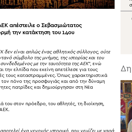
Εκπρόσωπος στην
σ
Ενθρόνιση του νέου
Φ
Αρχιεπισκόπου Καναδά
ο Αρχιεπίσκοπος
ΑΕΚ απέστειλε ο Σεβασμιώτατος
Θυατείρων
ορμή την κατάκτηση του 14ου
ΕΚ δεν είναι απλώς ένας αθλητικός σύλλογος, ούτε
τανό σύμβολο της μνήμης, της ιστορίας και του
 συνδεδεμένος με την ταυτότητα της ΑΕΚ
“, ενώ
Δη
αι την ελπίδα που εκείνη απετέλεσε για τους
ές τους καταστραμμένες. Όπως χαρακτηριστικά
ό τον πόνο της προσφυγιάς και από την δύναμη
ητες πατρίδες και δημιούργησαν στη Νέα
 του στον πρόεδρο, του αθλητές, τη διοίκηση,
ΑΕΚ.
ποτελεί ένα γεγονός ιστορικό, που γεμίζει με χαρά