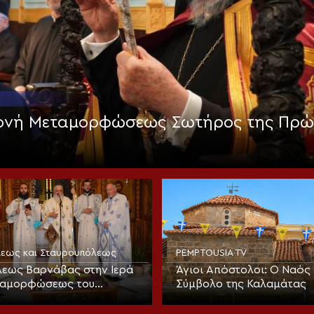
Μονή Μεταμορφώσεως Σωτήρος της Πρώ
όλεως και Σταυρουπόλεως
PEMPTOUSIA TV
εως Βαρνάβας στην Ιερά
Άγιοι Απόστολοι: Ο Ναός 
ταμορφώσεως του
Σύμβολο της Καλαμάτας
στο Χορτιάτη