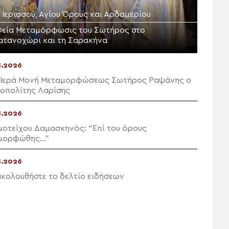
. Ιερισσού, Αγίου Όρους και Αρδαμερίου
Θεία Μεταμόρφωσις του Σωτήρος στο
ατανοχώρι και τη Σαρακήνα
8.2026
 Ιερά Μονή Μεταμορφώσεως Σωτήρος Ραψάνης ο
οπολίτης Λαρίσης
8.2026
μοτείχου Δαμασκηνός: “Επί του όρους
μορφώθης…”
8.2026
κολουθήστε το δελτίο ειδήσεων