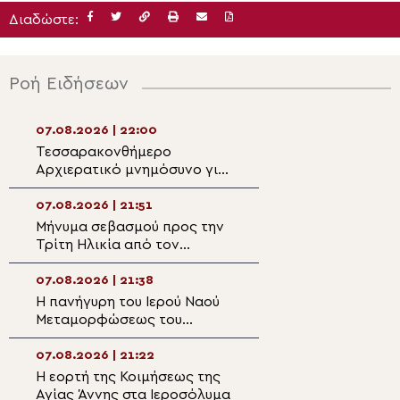
Διαδώστε:
Ροή Ειδήσεων
07.08.2026 | 22:00
07.08.2026 | 20:3
Τεσσαρακονθήμερο
Ο Ύδρας Εφραίμ
Αρχιερατικό μνημόσυνο για
πανηγυρίζουσα ε
τον π. Δημήτριο Μαρτσούκο
Μεταμορφώσεως
στον Άγιο Ιωάννη Απιδέας
Σωτήρος στην Αί
07.08.2026 | 21:51
07.08.2026 | 20:
Μήνυμα σεβασμού προς την
Επίσκεψη του Υ
Τρίτη Ηλικία από τον
Ναυτιλίας και Ν
Μητροπολίτη Σπάρτης στη
Πολιτικής στον 
Ρειχέα
Λέρου
07.08.2026 | 21:38
07.08.2026 | 20:
Η πανήγυρη του Ιερού Ναού
Πρώτη Παράκλησ
Μεταμορφώσεως του
Ναό της Παναγία
Σωτήρος στη Λέρο
Κάστρου Λέρου
07.08.2026 | 21:22
07.08.2026 | 19:4
Η εορτή της Κοιμήσεως της
Ο Μητροπολίτης
Αγίας Άννης στα Ιεροσόλυμα
Αρκαλοχωρίου σ