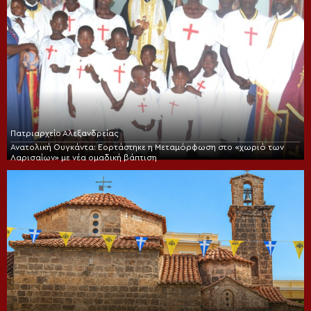
Πατριαρχείο Αλεξανδρείας
Ανατολική Ουγκάντα: Εορτάστηκε η Μεταμόρφωση στο «χωριό των
Λαρισαίων» με νέα ομαδική βάπτιση