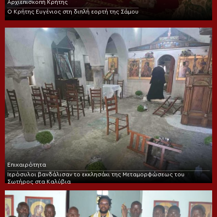
Αρχιεπισκοπή Κρήτης
Ο Κρήτης Ευγένιος στη διπλή εορτή της Σάμου
Επικαιρότητα
Ιερόσυλοι βανδάλισαν το εκκλησάκι της Μεταμορφώσεως του
Σωτήρος στα Καλύβια