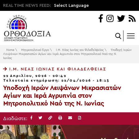
REAL TIME NEWS FEED:
Select Language
Home
\
Μητροπολιτικό Έργο
\
Ι.Μ. Νέας Ιωνίας και Φιλαδελφείας
\
Υποδοχή Ιερών
Λειψάνων Μικρασιατών Αγίων και Ιερά Αγρυπνία στον Μητροπολιτικό Ναό της Ν.
Ιωνίας
Ι.Μ. ΝΈΑΣ ΙΩΝΊΑΣ ΚΑΙ ΦΙΛΑΔΕΛΦΕΊΑΣ
22 Απριλίου, 2026 - 20:42
Τελευταία ενημέρωση: 22/04/2026 - 18:15
Υποδοχή Ιερών Λειψάνων Μικρασιατών
Αγίων και Ιερά Αγρυπνία στον
Μητροπολιτικό Ναό της Ν. Ιωνίας
Διαδώστε: