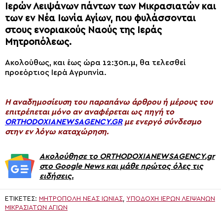
Ιερών Λειψάνων πάντων των Μικρασιατών και
των εν Νέα Ιωνία Αγίων, που φυλάσσονται
στους ενοριακούς Ναούς της Ιεράς
Μητροπόλεως.
Ακολούθως, και έως ώρα 12:30π.μ, θα τελεσθεί
προεόρτιος Ιερά Αγρυπνία.
H αναδημοσίευση του παραπάνω άρθρου ή μέρους του
επιτρέπεται μόνο αν αναφέρεται ως πηγή το
ORTHODOXIANEWSAGENCY.GR
με ενεργό σύνδεσμο
στην εν λόγω καταχώρηση.
Ακολούθησε το ORTHODOXIANEWSAGENCY.gr
στο Google News και μάθε πρώτος όλες τις
ειδήσεις.
ΕΤΙΚΈΤΕΣ:
ΜΗΤΡΌΠΟΛΗ ΝΈΑΣ ΙΩΝΊΑΣ
,
ΥΠΟΔΟΧΉ ΙΕΡΏΝ ΛΕΙΨΆΝΩΝ
ΜΙΚΡΑΣΙΑΤΏΝ ΑΓΊΩΝ