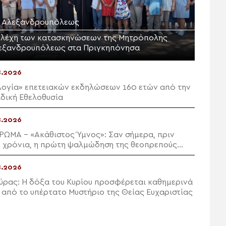
Μ. Αλεξανδρουπόλεως
ελέχη των κατασκηνώσεων της Μητρόπολης
εξανδρουπόλεως στα Πριγκηπόνησα
8.2026
λογία» επετειακών εκδηλώσεων 160 ετών από την
δική Εθελοθυσία
8.2026
ΡΩΜΑ – «Ακάθιστος Ύμνος»: Σαν σήμερα, πριν
 χρόνια, η πρώτη ψαλμώδηση της θεοπρεπούς
ευχής της Εκκλησίας
8.2026
ύρας: Η δόξα του Κυρίου προσφέρεται καθημερινά
 από το υπέρτατο Μυστήριο της Θείας Ευχαριστίας