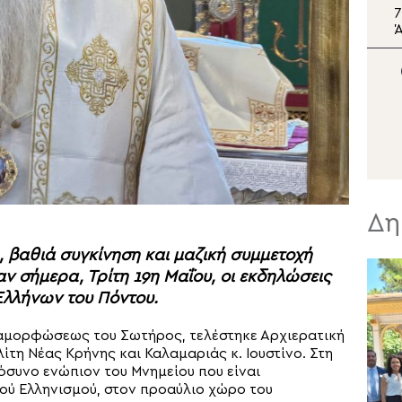
Θεσσαλονίκη: Παράταση
7
του ωραρίου
Ά
λειτουργίας του Λευκού
Πύργου έως τις 21:00
καθημερινά
Δη
 βαθιά συγκίνηση και μαζική συμμετοχή
ν σήμερα, Τρίτη 19η Μαΐου, οι εκδηλώσεις
Ελλήνων του Πόντου.
ταμορφώσεως του Σωτήρος, τελέστηκε Αρχιερατική
τη Νέας Κρήνης και Καλαμαριάς κ. Ιουστίνο. Στη
συνο ενώπιον του Μνημείου που είναι
ού Ελληνισμού, στον προαύλιο χώρο του