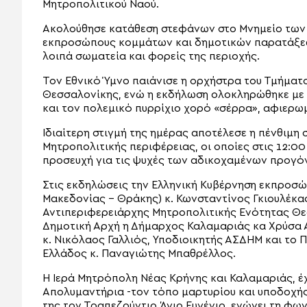
Μητροπολιτικού Ναού.
Ακολούθησε κατάθεση στεφάνων στο Μνημείο των 
εκπροσώπους κομμάτων και δημοτικών παρατάξεων
λοιπά σωματεία και φορείς της περιοχής.
Τον Εθνικό Ύμνο παιάνισε η ορχήστρα του Τμήματο
Θεσσαλονίκης, ενώ η εκδήλωση ολοκληρώθηκε με
και τον πολεμικό πυρρίχιο χορό «σέρρα», αφιερω
Ιδιαίτερη στιγμή της ημέρας αποτέλεσε η πένθιμ
Μητροπολιτικής περιφέρειας, οι οποίες στις 12:0
προσευχή για τις ψυχές των αδικοχαμένων προγό
Στις εκδηλώσεις την Ελληνική Κυβέρνηση εκπροσ
Μακεδονίας – Θράκης) κ. Κωνσταντίνος Γκιουλέκα
Αντιπεριφερειάρχης Μητροπολιτικής Ενότητας Θεσ
Δημοτική Αρχή η Δήμαρχος Καλαμαριάς κα Χρύσα 
κ. Νικόλαος Γαλλιός, Υποδιοικητής ΑΣΔΗΜ και το
Ελλάδος κ. Παναγιώτης Μπαθρέλλος.
Η Ιερά Μητρόπολη Νέας Κρήνης και Καλαμαριάς, έ
Απολυμαντήρια -τον τόπο μαρτυρίου και υποδοχή
της τον Τραπεζούντιο Άγιο Ευγένιο, ενώνει τη φω