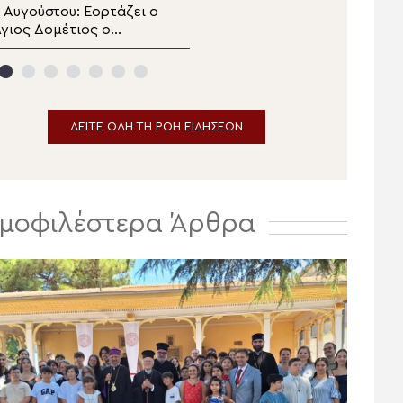
Θυατείρων
Δράμας
 Αυγούστου: Εορτάζει ο
Πανηγυρίζει ο
γιος Δομέτιος ο
Μητροπολιτικός Ναός
Πέρσης
της Μεταμορφώσεως
του Σωτήρος στην
Ερμούπολη
ΔΕΙΤΕ ΟΛΗ ΤΗ ΡΟΗ ΕΙΔΗΣΕΩΝ
μοφιλέστερα Άρθρα