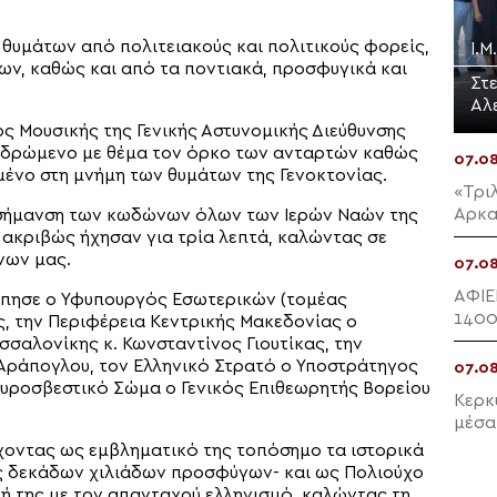
θυμάτων από πολιτειακούς και πολιτικούς φορείς,
Ι.
, καθώς και από τα ποντιακά, προσφυγικά και
Στ
Αλ
ς Μουσικής της Γενικής Αστυνομικής Διεύθυνσης
 δρώμενο με θέμα τον όρκο των ανταρτών καθώς
07.0
μένο στη μνήμη των θυμάτων της Γενοκτονίας.
«Τρι
Αρκα
η σήμανση των κωδώνων όλων των Ιερών Ναών της
0 ακριβώς ήχησαν για τρία λεπτά, καλώντας σε
νων μας.
07.0
ΑΦΙΕ
ώπησε ο Υφυπουργός Εσωτερικών (τομέας
1400
ς, την Περιφέρεια Κεντρικής Μακεδονίας ο
προσ
σαλονίκης κ. Κωνσταντίνος Γιουτίκας, την
Αράπογλου, τον Ελληνικό Στρατό ο Υποστράτηγος
07.0
 Πυροσβεστικό Σώμα ο Γενικός Επιθεωρητής Βορείου
Κερκ
μέσα
χοντας ως εμβληματικό της τοπόσημο τα ιστορικά
ς δεκάδων χιλιάδων προσφύγων- και ως Πολιούχο
νή της με τον απανταχού ελληνισμό, καλώντας τη