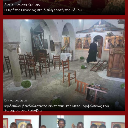
Αρχιεπισκοπή Κρήτης
Ο Κρήτης Ευγένιος στη διπλή εορτή της Σάμου
Επικαιρότητα
Ιερόσυλοι βανδάλισαν το εκκλησάκι της Μεταμορφώσεως του
Σωτήρος στα Καλύβια