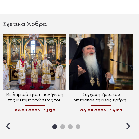
Σχετικά Άρθρα
Με λαμπρότητα η πανήγυρη
Συγχαρητήρια του
της Μεταμορφώσεως του
Μητροπολίτη Νέας Κρήνης
Σωτήρος στην Καλαμαριά
και Καλαμαριάς στους
06.08.2026 | 13:32
04.08.2026 | 14:02
(ΦΩΤΟ)
διακριθέντες αθλητές
Κωπηλασίας