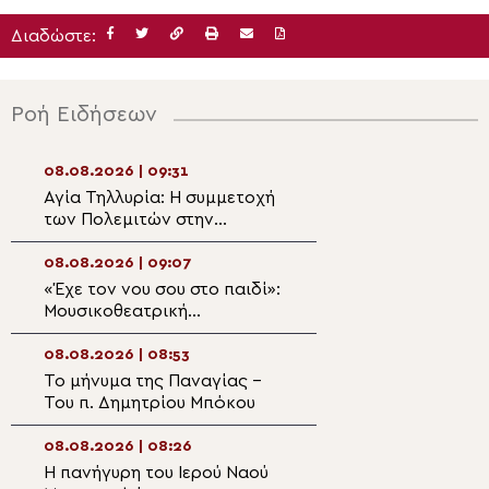
Διαδώστε:
Ροή Ειδήσεων
08.08.2026 | 09:31
07.08.2026 | 21:5
Αγία Τηλλυρία: Η συμμετοχή
Εσπερινός Μετ
των Πολεμιτών στην
του Σωτήρος στ
αιματηρή επιχείρηση
Περάμου
08.08.2026 | 09:07
07.08.2026 | 21:5
«Έχε τον νου σου στο παιδί»:
Μήνυμα σεβασμο
Μουσικοθεατρική
Τρίτη Ηλικία απ
παράσταση από την Ιερά
Μητροπολίτη Σπ
Μητρόπολη Σταγών και
Ρειχέα
08.08.2026 | 08:53
07.08.2026 | 21:3
Μετεώρων
Το μήνυμα της Παναγίας –
Η πανήγυρη του 
Του π. Δημητρίου Μπόκου
Μεταμορφώσεως
Σωτήρος στη Λέ
08.08.2026 | 08:26
07.08.2026 | 21:2
Η πανήγυρη του Ιερού Ναού
Η εορτή της Κοι