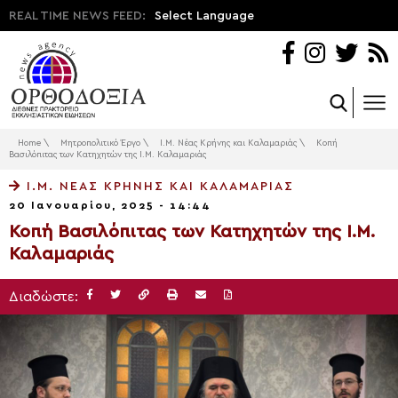
REAL TIME NEWS FEED:
Select Language
Home
\
Μητροπολιτικό Έργο
\
Ι.Μ. Νέας Κρήνης και Καλαμαριάς
\
Κοπή
Βασιλόπιτας των Κατηχητών της Ι.Μ. Καλαμαριάς
Ι.Μ. ΝΈΑΣ ΚΡΉΝΗΣ ΚΑΙ ΚΑΛΑΜΑΡΙΆΣ
20 Ιανουαρίου, 2025 - 14:44
Κοπή Βασιλόπιτας των Κατηχητών της Ι.Μ.
Καλαμαριάς
Διαδώστε: