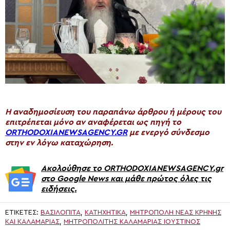
H αναδημοσίευση του παραπάνω άρθρου ή μέρους του
επιτρέπεται μόνο αν αναφέρεται ως πηγή το
ORTHODOXIANEWSAGENCY.GR
με ενεργό σύνδεσμο
στην εν λόγω καταχώρηση.
Ακολούθησε το ORTHODOXIANEWSAGENCY.gr
στο Google News και μάθε πρώτος όλες τις
ειδήσεις.
ΕΤΙΚΈΤΕΣ:
ΒΑΣΙΛΟΠΙΤΑ
,
ΚΑΤΗΧΗΤΙΚΑ
,
ΜΗΤΡΌΠΟΛΗ ΝΈΑΣ ΚΡΉΝΗΣ
ΚΑΙ ΚΑΛΑΜΑΡΙΆΣ
,
ΜΗΤΡΟΠΟΛΊΤΗΣ ΚΑΛΑΜΑΡΙΆΣ ΙΟΥΣΤΊΝΟΣ