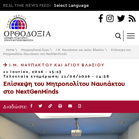
REAL TIME NEWS FEED:
Select Language
Home
\
Μητροπολιτικό Έργο
\
Ι.Μ. Ναυπάκτου και Αγίου Βλασίου
\
Επίσκεψη του
Μητροπολίτου Ναυπάκτου στο NextGenMinds
Ι.Μ. ΝΑΥΠΆΚΤΟΥ ΚΑΙ ΑΓΊΟΥ ΒΛΑΣΊΟΥ
11 Ιουνίου, 2026 - 15:23
Τελευταία ενημέρωση: 11/06/2026 - 14:58
Επίσκεψη του Μητροπολίτου Ναυπάκτου
στο NextGenMinds
Διαδώστε: