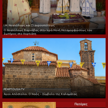
Ι.Μ. Νεαπόλεως και Σταυρουπόλεως
Ο Νεαπόλεως Βαρνάβας στην Ιερά Μονή Μεταμορφώσεως του
Σωτήρος στο Χορτιάτη
PEMPTOUSIA TV
Άγιοι Απόστολοι: Ο Ναός – Σύμβολο της Καλαμάτας