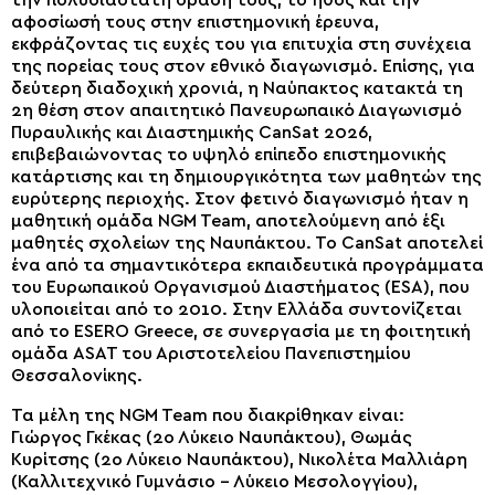
την πολυδιάστατη δράση τους, το ήθος και την
αφοσίωσή τους στην επιστημονική έρευνα,
εκφράζοντας τις ευχές του για επιτυχία στη συνέχεια
της πορείας τους στον εθνικό διαγωνισμό. Επίσης, για
δεύτερη διαδοχική χρονιά, η Ναύπακτος κατακτά τη
2η θέση στον απαιτητικό Πανευρωπαικό Διαγωνισμό
Πυραυλικής και Διαστημικής CanSat 2026,
επιβεβαιώνοντας το υψηλό επίπεδο επιστημονικής
κατάρτισης και τη δημιουργικότητα των μαθητών της
ευρύτερης περιοχής. Στον φετινό διαγωνισμό ήταν η
μαθητική ομάδα NGM Team, αποτελούμενη από έξι
μαθητές σχολείων της Ναυπάκτου. Το CanSat αποτελεί
ένα από τα σημαντικότερα εκπαιδευτικά προγράμματα
του Ευρωπαικού Οργανισμού Διαστήματος (ESA), που
υλοποιείται από το 2010. Στην Ελλάδα συντονίζεται
από το ESERO Greece, σε συνεργασία με τη φοιτητική
ομάδα ASAT του Αριστοτελείου Πανεπιστημίου
Θεσσαλονίκης.
Τα μέλη της NGM Team που διακρίθηκαν είναι:
Γιώργος Γκέκας (2ο Λύκειο Ναυπάκτου), Θωμάς
Κυρίτσης (2ο Λύκειο Ναυπάκτου), Νικολέτα Μαλλιάρη
(Καλλιτεχνικό Γυμνάσιο – Λύκειο Μεσολογγίου),