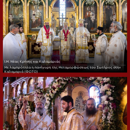
Ι.Μ. Νέας Κρήνης και Καλαμαριάς
Με λαμπρότητα η πανήγυρη της Μεταμορφώσεως του Σωτήρος στην
Καλαμαριά (ΦΩΤΟ)