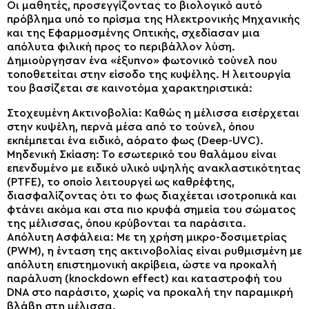
Οι μαθητές, προσεγγίζοντας το βιολογικό αυτό
πρόβλημα υπό το πρίσμα της Ηλεκτρονικής Μηχανικής
και της Εφαρμοσμένης Οπτικής, σχεδίασαν μια
απόλυτα φιλική προς το περιβάλλον λύση.
Δημιούργησαν ένα «έξυπνο» φωτονικό τούνελ που
τοποθετείται στην είσοδο της κυψέλης. Η λειτουργία
του βασίζεται σε καινοτόμα χαρακτηριστικά:
Στοχευμένη Ακτινοβολία: Καθώς η μέλισσα εισέρχεται
στην κυψέλη, περνά μέσα από το τούνελ, όπου
εκπέμπεται ένα ειδικό, αόρατο φως (Deep-UVC).
Μηδενική Σκίαση: Το εσωτερικό του θαλάμου είναι
επενδυμένο με ειδικό υλικό υψηλής ανακλαστικότητας
(PTFE), το οποίο λειτουργεί ως καθρέφτης,
διασφαλίζοντας ότι το φως διαχέεται ισοτροπικά και
φτάνει ακόμα και στα πιο κρυφά σημεία του σώματος
της μέλισσας, όπου κρύβονται τα παράσιτα.
Απόλυτη Ασφάλεια: Με τη χρήση μικρο-δοσιμετρίας
(PWM), η ένταση της ακτινοβολίας είναι ρυθμισμένη με
απόλυτη επιστημονική ακρίβεια, ώστε να προκαλή
παράλυση (knockdown effect) και καταστροφή του
DNA στο παράσιτο, χωρίς να προκαλή την παραμικρή
βλάβη στη μέλισσα.