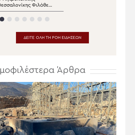
εσσαλονίκης Φιλόθεος
θαυματουργού Εικόνος
την Κατασκήνωση
της Παναγίας της
«ΘΕΟΣΚΕΠΑΣΤΗ»
Ροβέλιστας στην
πανηγυρίζουσα ενορία
Συκεών Άρτης
ΔΕΙΤΕ ΟΛΗ ΤΗ ΡΟΗ ΕΙΔΗΣΕΩΝ
μοφιλέστερα Άρθρα