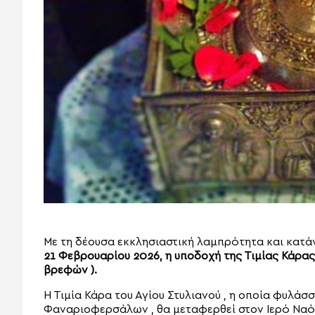
Με τη δέουσα εκκλησιαστική λαμπρότητα και κατ
21 Φεβρουαρίου 2026, η υποδοχή της Τιμίας Κάρας
βρεφών ).
Η Τιμία Κάρα του Αγίου Στυλιανού , η οποία φυλά
Φαναριοφερσάλων , θα μεταφερθεί στον Ιερό Ναό