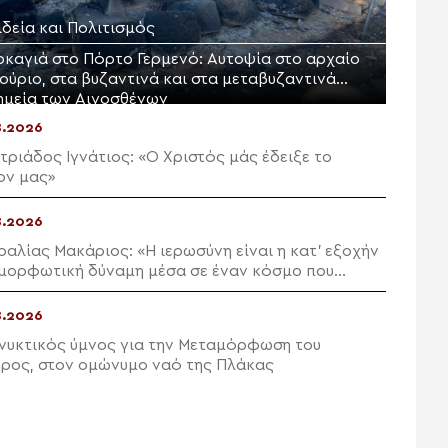
ιδεία και Πολιτισμός
ρκαγιά στο Πόρτο Γερμενό: Αυτοψία στο αρχαίο
ούριο, στα βυζαντινά και στα μεταβυζαντινά
ημεία των Αιγοσθένων
8.2026
τριάδος Ιγνάτιος: «Ο Χριστός μάς έδειξε το
ον μας»
8.2026
ραλίας Μακάριος: «Η ιερωσύνη είναι η κατ’ εξοχήν
μορφωτική δύναμη μέσα σε έναν κόσμο που
παίει πνευματικά»
8.2026
νυκτικός ύμνος για την Μεταμόρφωση του
ρος, στον ομώνυμο ναό της Πλάκας