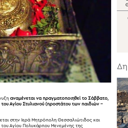
κατασκηνώσεων «Το
Μητροπόλεως Λαρίσης
Θ
Όραμα»
στην ομάδα «ΔΙ.ΑΣ.» της
σ
ΕΛ.ΑΣ.
Δη
άνυξη
αναμένεται να πραγματοποιηθεί το Σάββατο,
 του Αγίου Στυλιανού (προστάτου των παιδιών –
σσεται στην Ιερά Μητρόπολη Θεσσαλιώτιδος και
 του Αγίου Πολυκάρπου Μενεμένης της