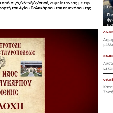
α από 21/2/26-28/2/2026
, συμπίπτοντας με την
Πα
εορτή του Αγίου Πολυκάρπου του επισκόπου της
Πυ
φρ
μν
06.0
Δημη
μέλλ
06.0
Αυστ
μετα
παρα
06.0
Κατα
Σωτή