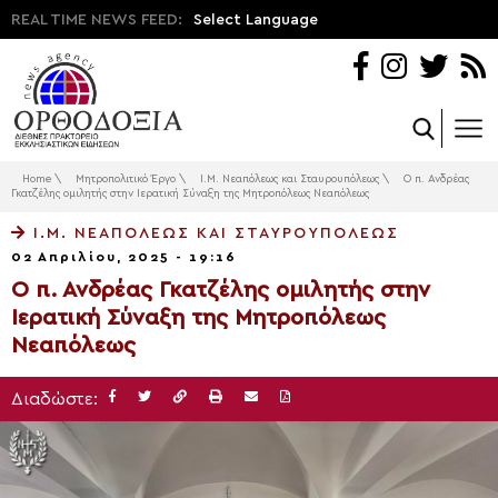
REAL TIME NEWS FEED:
Select Language
Home
\
Μητροπολιτικό Έργο
\
Ι.Μ. Νεαπόλεως και Σταυρουπόλεως
\
Ο π. Ανδρέας
Γκατζέλης ομιλητής στην Ιερατική Σύναξη της Μητροπόλεως Νεαπόλεως
Ι.Μ. ΝΕΑΠΌΛΕΩΣ ΚΑΙ ΣΤΑΥΡΟΥΠΌΛΕΩΣ
02 Απριλίου, 2025 - 19:16
Ο π. Ανδρέας Γκατζέλης ομιλητής στην
Ιερατική Σύναξη της Μητροπόλεως
Νεαπόλεως
Διαδώστε: