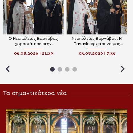
Ο Νεαπόλεως Βαρνάβας
Νεαπόλεως Βαρνάβας: Η
χοροστάτησε στην
Παναγία έρχεται να μας
Ακολουθία του Μεγάλου
διδάξει με την σιωπή Της
05.08.2026 | 21:39
05.08.2026 | 7:35
Παρακλητικού Κανόνα στον
Ι.Ν. Τιμίου Σταυρού Διαλογής
Τα σημαντικότερα νέα