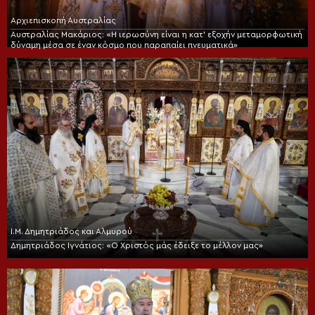
Αρχιεπισκοπή Αυστραλίας
Αυστραλίας Μακάριος: «Η ιερωσύνη είναι η κατ’ εξοχήν μεταμορφωτική
δύναμη μέσα σε έναν κόσμο που παραπαίει πνευματικά»
Ι.Μ. Δημητριάδος και Αλμυρού
Δημητριάδος Ιγνάτιος: «Ο Χριστός μάς έδειξε το μέλλον μας»