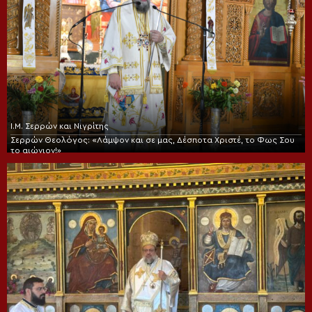
Ι.Μ. Σερρών και Νιγρίτης
Σερρών Θεολόγος: «Λάμψον και σε μας, Δέσποτα Χριστέ, το Φως Σου
το αιώνιον!»