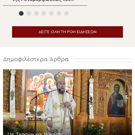
Σωτήρος στην Καλαμαριά
Ιερωνύμου για τ
(ΦΩΤΟ)
Μεταμόρφωση τ
ΔΕΙΤΕ ΟΛΗ ΤΗ ΡΟΗ ΕΙΔΗΣΕΩΝ
Δημοφιλέστερα Άρθρα
Ι.Μ. Σερρών και Νιγρίτης