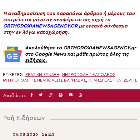
H αναδημοσίευση του παραπάνω άρθρου ή μέρους του
επιτρέπεται μόνο αν αναφέρεται ως πηγή το
ORTHODOXIANEWSAGENCY.GR
με ενεργό σύνδεσμο
στην εν λόγω καταχώρηση.
Ακολούθησε το ORTHODOXIANEWSAGENCY.gr
στο Google News και μάθε πρώτος όλες τις
ειδήσεις.
ΕΤΙΚΈΤΕΣ:
ΙΕΡΑΤΙΚΉ ΣΎΝΑΞΗ
,
ΜΗΤΡΌΠΟΛΗ ΝΕΑΠΌΛΕΩΣ
,
ΜΗΤΡΟΠΟΛΊΤΗΣ ΝΕΑΠΌΛΕΩΣ ΒΑΡΝΆΒΑΣ
,
Π. ΑΝΔΡΈΑΣ ΓΚΑΤΖΈΛΗΣ
Διαδώστε:
Ροή Ειδήσεων
06.08.2026 | 14:43
06.08.2026 | 13:1