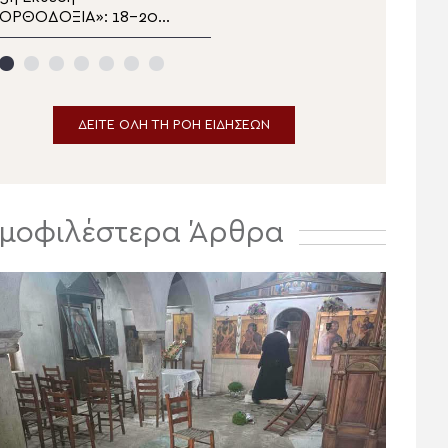
«ΟΡΘΟΔΟΞΙΑ»: 18-20
βομβάρδισαν την
κτωβρίου 2026 στη
Τηλλυρία: 7-9 Αυγούστου
Λευκωσία
1964
ΔΕΙΤΕ ΟΛΗ ΤΗ ΡΟΗ ΕΙΔΗΣΕΩΝ
μοφιλέστερα Άρθρα