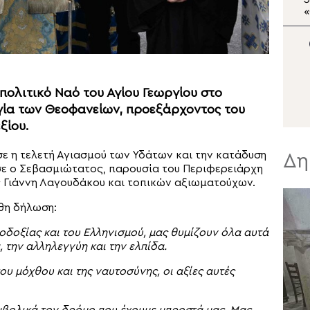
Εσπερινός στην Ιερά
Μονή Οσίου Θεοδοσίου
Ο
ολιτικό Ναό του Αγίου Γεωργίου στο
γία των Θεοφανείων, προεξάρχοντος του
ξίου.
σε η τελετή Αγιασμού των Υδάτων και την κατάδυση
Δη
εσε ο Σεβασμιώτατος, παρουσία του Περιφερειάρχη
 Γιάννη Λαγουδάκου και τοπικών αξιωματούχων.
υθη δήλωση:
οδοξίας και του Ελληνισμού, μας θυμίζουν όλα αυτά
, την αλληλεγγύη και την ελπίδα.
υ μόχθου και της ναυτοσύνης, οι αξίες αυτές
μβολικά τον δρόμο που έχουμε μπροστά μας. Μας