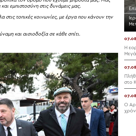
και εμπιστοσύνη στις δυνάμεις μας.
Επ
α στις τοπικές κοινωνίες, με έργα που κάνουν την
Ιε
Με
ναμη και αισιοδοξία σε κάθε σπίτι.
07.0
Η εο
Μεγά
07.0
Πλήθ
στο Κ
07.0
Ο Αρ
χρόν
Φιλί