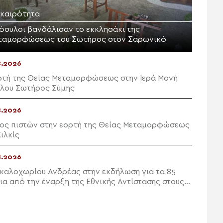
ικαιρότητα
ρόσυλοι βανδάλισαν το εκκλησάκι της
ταμορφώσεως του Σωτήρος στον Σαρωνικό
8.2026
ρτή της Θείας Μεταμορφώσεως στην Ιερά Μονή
λου Σωτήρος Σύμης
8.2026
ος πιστών στην εορτή της Θείας Μεταμορφώσεως
ιλκίς
8.2026
καλοχωρίου Ανδρέας στην εκδήλωση για τα 85
ια από την έναρξη της Εθνικής Αντίστασης στους
ππους Μονοφατσίου