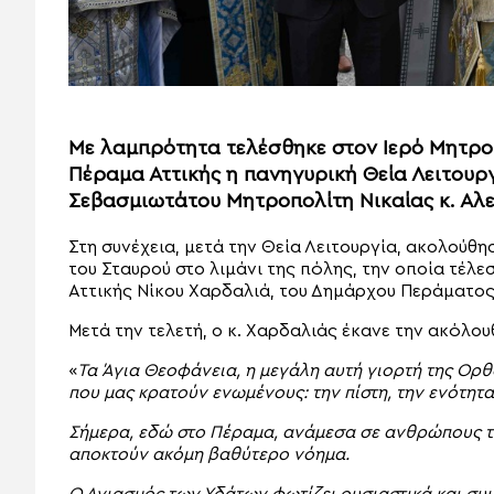
Με λαμπρότητα τελέσθηκε στον Ιερό Μητροπ
Πέραμα Αττικής η πανηγυρική Θεία Λειτουρ
Σεβασμιωτάτου Μητροπολίτη Νικαίας κ. Αλε
Στη συνέχεια, μετά την Θεία Λειτουργία, ακολούθη
του Σταυρού στο λιμάνι της πόλης, την οποία τέλ
Αττικής Νίκου Χαρδαλιά, του Δημάρχου Περάματος
Μετά την τελετή, ο κ. Χαρδαλιάς έκανε την ακόλο
«
Τα Άγια Θεοφάνεια, η μεγάλη αυτή γιορτή της Ορθ
που μας κρατούν ενωμένους: την πίστη, την ενότητα
Σήμερα, εδώ στο Πέραμα, ανάμεσα σε ανθρώπους το
αποκτούν ακόμη βαθύτερο νόημα.
Ο Αγιασμός των Υδάτων φωτίζει ουσιαστικά και συ