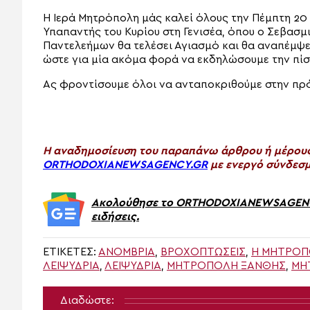
Η Ιερά Μητρόπολη μάς καλεί όλους την Πέμπτη 20
Υπαπαντής του Κυρίου στη Γενισέα, όπου ο Σεβασ
Παντελεήμων θα τελέσει Αγιασμό και θα αναπέμψ
ώστε για μία ακόμα φορά να εκδηλώσουμε την πίστ
Ας φροντίσουμε όλοι να ανταποκριθούμε στην πρό
H αναδημοσίευση του παραπάνω άρθρου ή μέρους 
ORTHODOXIANEWSAGENCY.GR
με ενεργό σύνδεσμ
Ακολούθησε το ORTHODOXIANEWSAGENCY.
ειδήσεις.
ΕΤΙΚΈΤΕΣ:
ΑΝΟΜΒΡΊΑ
,
ΒΡΟΧΟΠΤΏΣΕΙΣ
,
Η ΜΗΤΡΌΠΟ
ΛΕΙΨΥΔΡΊΑ
,
ΛΕΙΨΥΔΡΊΑ
,
ΜΗΤΡΟΠΟΛΗ ΞΑΝΘΗΣ
,
ΜΗ
Διαδώστε: