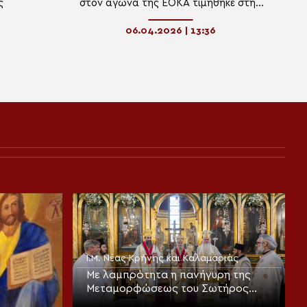
ς
στον αγώνα της ΕΟΚΑ τιμήθηκε στην
Ξάνθη
06.04.2026 | 13:36
Ι.Μ. Νέας Κρήνης και Καλαμαριάς
Με λαμπρότητα η πανήγυρη της
Μεταμορφώσεως του Σωτήρος
στην Καλαμαριά (ΦΩΤΟ)