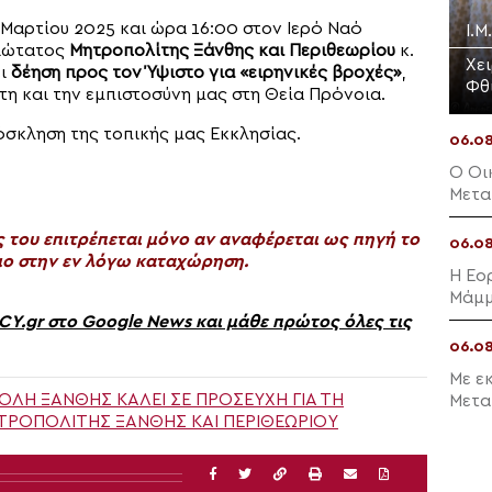
 Μαρτίου 2025 και ώρα 16:00 στον Ιερό Ναό
Ι.Μ
μιώτατος
Μητροπολίτης Ξάνθης και Περιθεωρίου
κ.
Χε
ει
δέηση προς τον Ύψιστο για «ειρηνικές βροχές»
,
Φθ
η και την εμπιστοσύνη μας στη Θεία Πρόνοια.
σκληση της τοπικής μας Εκκλησίας.
06.0
Ο Οι
Μετα
Πριγ
του επιτρέπεται μόνο αν αναφέρεται ως πηγή το
06.0
ο στην εν λόγω καταχώρηση.
Η Εο
Μάμμ
gr στο Google News και μάθε πρώτος όλες τις
06.0
Με ε
ΛΗ ΞΆΝΘΗΣ ΚΑΛΕΊ ΣΕ ΠΡΟΣΕΥΧΉ ΓΙΑ ΤΗ
Μετα
ΤΡΟΠΟΛΊΤΗΣ ΞΆΝΘΗΣ ΚΑΙ ΠΕΡΙΘΕΩΡΊΟΥ
Κορί