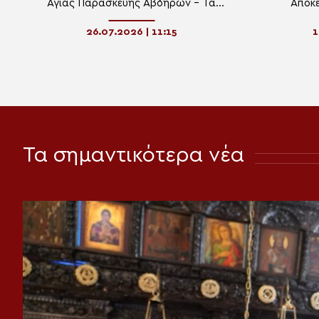
Αγίας Παρασκευής Αβδήρων – Τα
Αποκε
ονομαστήρια του Ξάνθης
Μα
Παντελεήμων
26.07.2026 | 11:15
1
Τα σημαντικότερα νέα