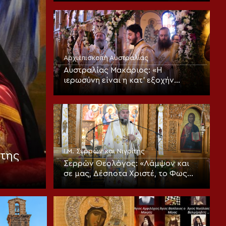
Αρχιεπισκοπή Αυστραλίας
Αυστραλίας Μακάριος: «Η
ιερωσύνη είναι η κατ’ εξοχήν
μεταμορφωτική δύναμη μέσα σε
έναν κόσμο που παραπαίει
πνευματικά»
Ι.Μ. Σερρών και Νιγρίτης
της
Σερρών Θεολόγος: «Λάμψον και
σε μας, Δέσποτα Χριστέ, το Φως
Σου το αιώνιον!»