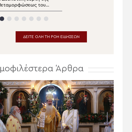
Μεταμορφώσεως του
πρόοδος στην
υρίου στη Μητρόπολη
ανοικοδόμηση του Ιερού
ειραιώς
Ναού Αγίου Μελετίου
ΔΕΙΤΕ ΟΛΗ ΤΗ ΡΟΗ ΕΙΔΗΣΕΩΝ
μοφιλέστερα Άρθρα