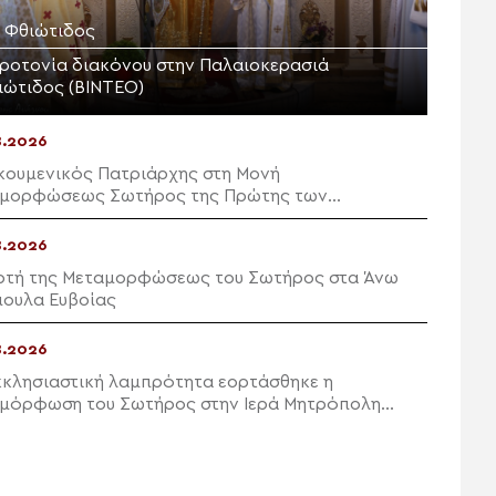
. Φθιώτιδος
ιροτονία διακόνου στην Παλαιοκερασιά
ιώτιδος (ΒΙΝΤΕΟ)
8.2026
κουμενικός Πατριάρχης στη Μονή
μορφώσεως Σωτήρος της Πρώτης των
κηποννήσων
8.2026
ρτή της Μεταμορφώσεως του Σωτήρος στα Άνω
ουλα Ευβοίας
8.2026
κκλησιαστική λαμπρότητα εορτάσθηκε η
μόρφωση του Σωτήρος στην Ιερά Μητρόπολη
νθου