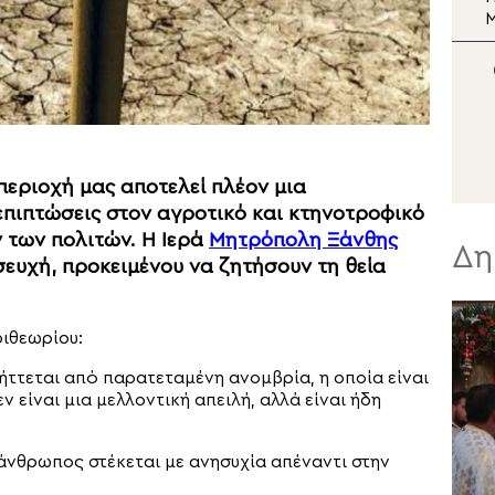
η ιστοσελίδα της
Ορθόδοξης Κοινότητας
Κ
στη Λιθουανία
Π
περιοχή μας αποτελεί πλέον μια
πιπτώσεις στον αγροτικό και κτηνοτροφικό
 των πολιτών. Η Ιερά
Μητρόπολη Ξάνθης
Δη
σευχή, προκειμένου να ζητήσουν τη θεία
ιθεωρίου:
λήττεται από παρατεταμένη ανομβρία, η οποία είναι
ν είναι μια μελλοντική απειλή, αλλά είναι ήδη
άνθρωπος στέκεται με ανησυχία απέναντι στην