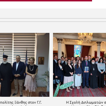
ολίτης Ξάνθης στον Γ.Γ.
Η Σχολή Διπλωματών 