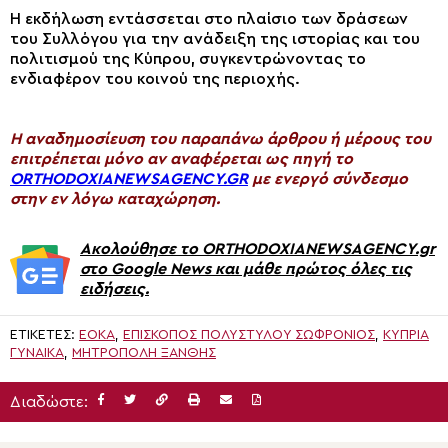
Η εκδήλωση εντάσσεται στο πλαίσιο των δράσεων
του Συλλόγου για την ανάδειξη της ιστορίας και του
πολιτισμού της Κύπρου, συγκεντρώνοντας το
ενδιαφέρον του κοινού της περιοχής.
H αναδημοσίευση του παραπάνω άρθρου ή μέρους του
επιτρέπεται μόνο αν αναφέρεται ως πηγή το
ORTHODOXIANEWSAGENCY.GR
με ενεργό σύνδεσμο
στην εν λόγω καταχώρηση.
Ακολούθησε το ORTHODOXIANEWSAGENCY.gr
στο Google News και μάθε πρώτος όλες τις
ειδήσεις.
ΕΤΙΚΈΤΕΣ:
ΕΟΚΑ
,
ΕΠΊΣΚΟΠΟΣ ΠΟΛΥΣΤΎΛΟΥ ΣΩΦΡΌΝΙΟΣ
,
ΚΎΠΡΙΑ
ΓΥΝΑΊΚΑ
,
ΜΗΤΡΟΠΟΛΗ ΞΑΝΘΗΣ
Διαδώστε: