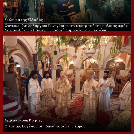
Εκκλησία της Ελλάδος
Φανερωμένη Χολαργού: Πανηγύρισε την επιστροφή της παλαιάς ιεράς
Λειψανοθήκης – Πάνδημη υποδοχή παρουσία του Επισκόπου
Χριστουπόλεως
Αρχιεπισκοπή Κρήτης
Ο Κρήτης Ευγένιος στη διπλή εορτή της Σάμου