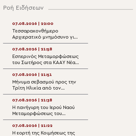
Ροή Ειδήσεων
07.08.2026 | 22:00
07.08.2026 | 20:5
Τεσσαρακονθήμερο
Η εορτή του Αγίο
Αρχιερατικό μνημόσυνο για
Νεομάρτυρος Χρ
τον π. Δημήτριο Μαρτσούκο
εκ Πρεβέζης
στον Άγιο Ιωάννη Απιδέας
07.08.2026 | 21:58
07.08.2026 | 20:3
Εσπερινός Μεταμορφώσεως
Ο Ύδρας Εφραίμ
του Σωτήρος στα ΚΑΑΥ Νέας
πανηγυρίζουσα ε
Περάμου
Μεταμορφώσεως
Σωτήρος στην Αί
07.08.2026 | 21:51
07.08.2026 | 20:
Μήνυμα σεβασμού προς την
Επίσκεψη του Υ
Τρίτη Ηλικία από τον
Ναυτιλίας και Ν
Μητροπολίτη Σπάρτης στη
Πολιτικής στον 
Ρειχέα
Λέρου
07.08.2026 | 21:38
07.08.2026 | 20:
Η πανήγυρη του Ιερού Ναού
Πρώτη Παράκλησ
Μεταμορφώσεως του
Ναό της Παναγία
Σωτήρος στη Λέρο
Κάστρου Λέρου
07.08.2026 | 21:22
07.08.2026 | 19:4
Η εορτή της Κοιμήσεως της
Ο Μητροπολίτης