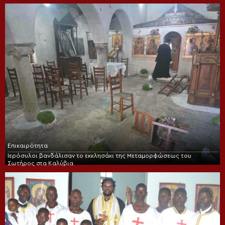
Επικαιρότητα
Ιερόσυλοι βανδάλισαν το εκκλησάκι της Μεταμορφώσεως του
Σωτήρος στα Καλύβια