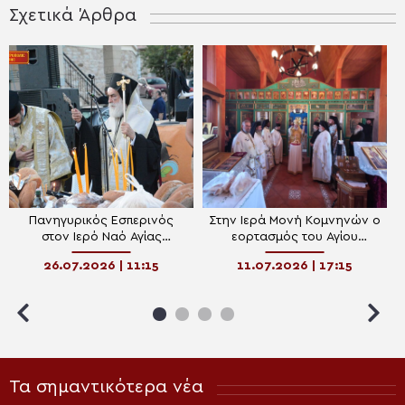
Σχετικά Άρθρα
Πανηγυρικός Εσπερινός
Στην Ιερά Μονή Κομνηνών ο
στον Ιερό Ναό Αγίας
εορτασμός του Αγίου
Παρασκευής Αβδήρων – Τα
Σωφρονίου του Έσσεξ –
26.07.2026 | 11:15
11.07.2026 | 17:15
ονομαστήρια του Ξάνθης
Ευχές δέχτηκε ο Επίσκοπος
Παντελεήμων
Πολυστύλου
Τα σημαντικότερα νέα