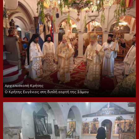
Αρχιεπισκοπή Κρήτης
Ο Κρήτης Ευγένιος στη διπλή εορτή της Σάμου