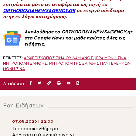
επιτρέπεται μόνο αν αναφέρεται ως πηγή το
ORTHODOXIANEWSAGENCY.GR
με ενεργό σύνδεσμο
στην εν λόγω καταχώρηση.
Ακολούθησε το ORTHODOXIANEWSAGENCY.gr
στο Google News και μάθε πρώτος όλες τις
ειδήσεις.
ΕΤΙΚΈΤΕΣ:
ΑΡΧΙΕΠΊΣΚΟΠΟΣ ΣΙΝΑΊΟΥ ΔΑΜΙΑΝΌΣ
,
ΙΕΡΆ ΜΟΝΉ ΣΙΝΆ
,
ΜΗΤΡΟΠΟΛΗ ΞΑΝΘΗΣ
,
ΜΗΤΡΟΠΟΛΊΤΗΣ ΞΆΝΘΗΣ ΠΑΝΤΕΛΕΉΜΩΝ
,
ΜΟΝΉ ΣΙΝΆ
Διαδώστε:
Ροή Ειδήσεων
07.08.2026 | 22:00
07.08.2026 | 20:5
Τεσσαρακονθήμερο
Η εορτή του Αγίο
Αρχιερατικό μνημόσυνο για
Νεομάρτυρος Χρ