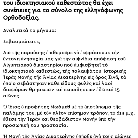
του ιδιοκτησιακού καθεστώτος θα έχει
συνέπειες για το σύνολο της ελληνόφωνης
Ορθοδοξίας.
Αναλυτικά το μήνυμα:
Σεβασμιώτατε,
Διὰ τῆς παρούσης ἐπιθυμοῦμε νὰ ἐκφράσουμε τὴν
ἔντονη ἀνησυχία μας γιὰ τὴν αἰφνίδια απόφαση τοῦ
Αἰγυπτιακού δικαστηρίου πού ἀμφισβητεῖ τό
ἰδιοκτησιακό καθεστώς, τῆς παλαιφάτου, ἱστορικῆς
Ἱερᾶς Μονῆς τῆς Ἁγίας Αικατερίνης εἰς ὄρος Σινᾶ, τό
ὁποῖο σεβάστηκαν κάθε είδους φυλὲς καὶ λαοὶ
διαφόρων θρησκειῶν καὶ πεποιθήσεων ἐδῶ καὶ 15
αἰῶνες.
Ὁ ἴδιος ὁ προφήτης Μωάμεθ μὲ τὸ ἀποτύπωμα τῆς
παλάμης του, μὲ τὸν πλέον ἐπίσημον τρόπον, τὸ 613 μ.χ.
ἔθεσε τὴν Ἱερὰν καὶ θεοβάδιστον Μονὴν ὑπὸ τὴν
προσωπική του προστασία.
Ἡ Μονὴ τῆς Ἁγίας Αικατερίνης ὑπῆρξε ἀνὰ τοὺς αἰώνες