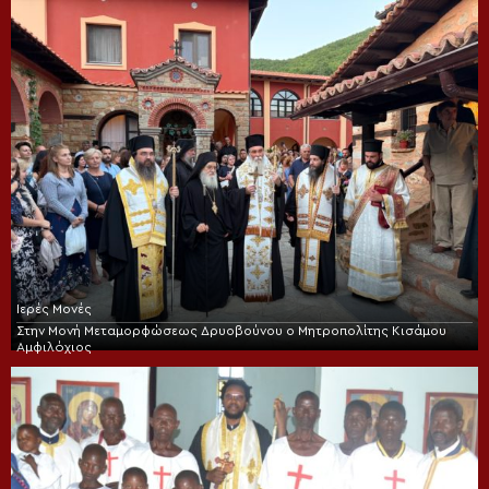
Ιερές Μονές
Στην Μονή Μεταμορφώσεως Δρυοβούνου ο Μητροπολίτης Κισάμου
Αμφιλόχιος