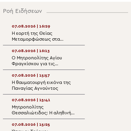
Ροή Ειδήσεων
07.08.2026 | 16:29
07.08.2026 | 14:5
Η εορτή της Θείας
Ιερές Παρακλήσει
Μεταμορφώσεως στα
και Λιβαδειά
Ιωάννινα
07.08.2026 | 16:13
07.08.2026 | 14:3
Ο Μητροπολίτης Αγίου
Η Κύπρος παρέχε
Φραγκίσκου για τις
στα Πατριαρχεία
πυρκαγιές στο Σποκέιν και
και Ιεροσολύμω
την κοινότητα της Αγίας
07.08.2026 | 15:57
07.08.2026 | 14:1
Τριάδος
Η θαυματουργή εικόνα της
Μητροπολίτης Πε
Παναγίας Αγνούντος
χαίρεστε τη ζωή
να έχετε τον νου
καρδιά σας στου
07.08.2026 | 15:41
07.08.2026 | 14:0
Μητροπολίτης
Παναγία η Φανε
Θεσσαλιώτιδος: Η αληθινή
Ιστορία μιας εμ
Μεταμόρφωση αρχίζει όταν
Μονής
αλλάζει η καρδιά
07.08.2026 | 15:25
07.08.2026 | 13:4