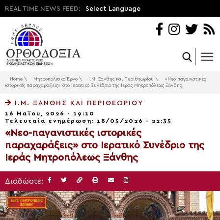
REAL TIME NEWS FEED:
Select Language
Home
\
Μητροπολιτικό Έργο
\
Ι.Μ. Ξάνθης και Περιθεωρίου
\
«Νεο-παγανιστικές
ιστορικές παραχαράξεις» στο Ιερατικό Συνέδριο της Ιεράς Μητροπόλεως Ξάνθης
Ι.Μ. ΞΆΝΘΗΣ ΚΑΙ ΠΕΡΙΘΕΩΡΊΟΥ
16 Μαΐου, 2026 - 19:10
Τελευταία ενημέρωση: 18/05/2026 - 22:35
«Νεο-παγανιστικές ιστορικές
παραχαράξεις» στο Ιερατικό Συνέδριο της
Ιεράς Μητροπόλεως Ξάνθης
Διαδώστε: