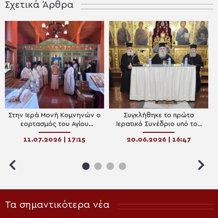
Σχετικά Άρθρα
Στην Ιερά Μονή Κομνηνών ο
Συγκλήθηκε το πρώτο
εορτασμός του Αγίου
Ιερατικό Συνέδριο υπό τον
Σωφρονίου του Έσσεξ –
Μητροπολίτη Πάφου
11.07.2026 | 17:15
20.06.2026 | 16:47
Ευχές δέχτηκε ο Επίσκοπος
Γρηγόριο
Πολυστύλου
Τα σημαντικότερα νέα