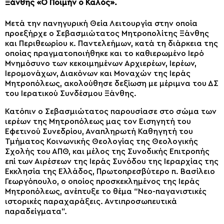
Ξάνθης «Ο Ποιμήν ο Καλός».
Μετά την πανηγυρική Θεία Λειτουργία στην οποία
προεξήρχε ο Σεβασμιώτατος Μητροπολίτης Ξάνθης
και Περιθεωρίου κ. Παντελεήμων, κατά τη διάρκεια της
οποίας πραγματοποιήθηκε και το καθιερωμένο Ιερό
Μνημόσυνο των κεκοιμημένων Αρχιερέων, Ιερέων,
Ιερομονάχων, Διακόνων και Μοναχών της Ιεράς
Μητροπόλεως, ακολούθησε δεξίωση με μέριμνα του ΔΣ
του Ιερατικού Συνδέσμου Ξάνθης.
Κατόπιν ο Σεβασμιώτατος παρουσίασε στο σώμα των
ιερέων της Μητροπόλεως μας τον Εισηγητή του
Εφετινού Συνεδρίου, Αναπληρωτή Καθηγητή του
Τμήματος Κοινωνικής Θεολογίας της Θεολογικής
Σχολής του ΑΠΘ, και μέλος της Συνοδικής Επιτροπής
επί των Αιρέσεων της Ιεράς Συνόδου της Ιεραρχίας της
Εκκλησία της Ελλάδος, Πρωτοπρεσβύτερο π. Βασίλειο
Γεωργόπουλο, ο οποίος προσκεκλημένος της Ιεράς
Μητροπόλεως, ανέπτυξε το θέμα “Νεο-παγανιστικές
ιστορικές παραχαράξεις. Αντιπροσωπευτικά
παραδείγματα”.