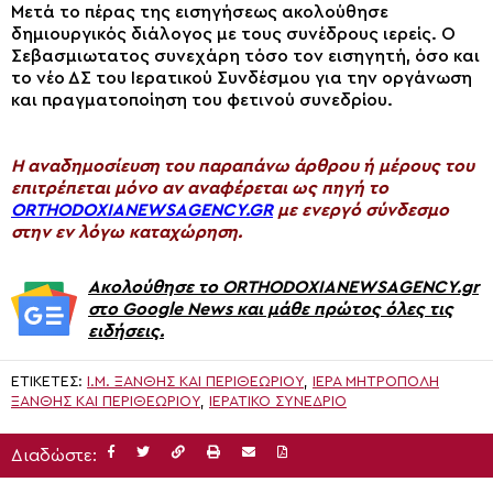
Μετά το πέρας της εισηγήσεως ακολούθησε
δημιουργικός διάλογος με τους συνέδρους ιερείς. Ο
Σεβασμιωτατος συνεχάρη τόσο τον εισηγητή, όσο και
το νέο ΔΣ του Ιερατικού Συνδέσμου για την οργάνωση
και πραγματοποίηση του φετινού συνεδρίου.
H αναδημοσίευση του παραπάνω άρθρου ή μέρους του
επιτρέπεται μόνο αν αναφέρεται ως πηγή το
ORTHODOXIANEWSAGENCY.GR
με ενεργό σύνδεσμο
στην εν λόγω καταχώρηση.
Ακολούθησε το ORTHODOXIANEWSAGENCY.gr
στο Google News και μάθε πρώτος όλες τις
ειδήσεις.
ΕΤΙΚΈΤΕΣ:
Ι.Μ. ΞΆΝΘΗΣ ΚΑΙ ΠΕΡΙΘΕΩΡΊΟΥ
,
ΙΕΡΆ ΜΗΤΡΌΠΟΛΗ
ΞΆΝΘΗΣ ΚΑΙ ΠΕΡΙΘΕΩΡΊΟΥ
,
ΙΕΡΑΤΙΚΌ ΣΥΝΈΔΡΙΟ
Διαδώστε: