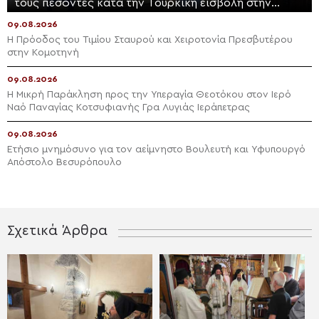
τους πεσόντες κατά την Τουρκική εισβολή στην
Ορμήδεια
09.08.2026
Η Πρόοδος του Τιμίου Σταυρού και Χειροτονία Πρεσβυτέρου
στην Κομοτηνή
09.08.2026
Η Μικρή Παράκληση προς την Υπεραγία Θεοτόκου στον Ιερό
Ναό Παναγίας Κοτσυφιανής Γρα Λυγιάς Ιεράπετρας
09.08.2026
Ετήσιο μνημόσυνο για τον αείμνηστο Bουλευτή και Υφυπουργό
Απόστολο Βεσυρόπουλο
Σχετικά Άρθρα