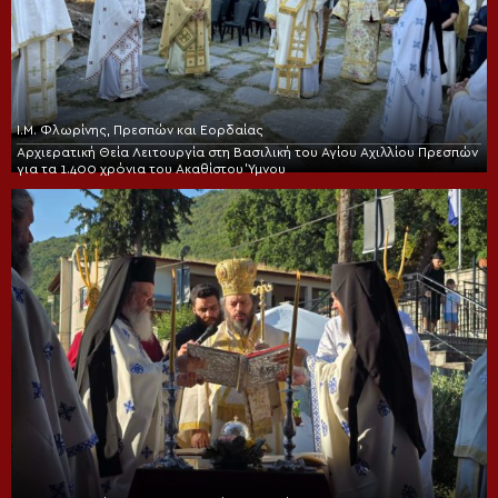
Ι.Μ. Φλωρίνης, Πρεσπών και Εορδαίας
Αρχιερατική Θεία Λειτουργία στη Βασιλική του Αγίου Αχιλλίου Πρεσπών
για τα 1.400 χρόνια του Ακαθίστου Ύμνου