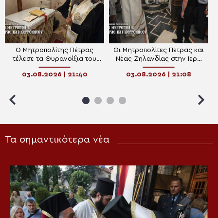
Ο Μητροπολίτης Πέτρας
Οι Μητροπολίτες Πέτρας και
τέλεσε τα Θυρανοίξια του
Νέας Ζηλανδίας στην Ιερά
Ιερού Ναού
Μονή Κουφής Πέτρας
03.08.2026 | 21:40
03.08.2026 | 21:08
Μεταμορφώσεως του
Σωτήρος Δωριών
Τα σημαντικότερα νέα