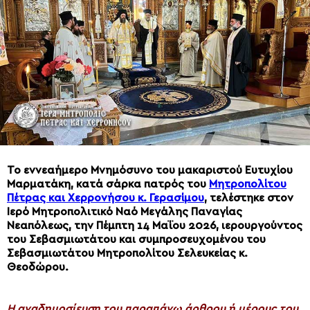
Το εννεαήμερο Μνημόσυνο του μακαριστού Ευτυχίου
Μαρματάκη, κατά σάρκα πατρός του
Μητροπολίτου
Πέτρας και Χερρονήσου κ. Γερασίμου
, τελέστηκε στον
Ιερό Μητροπολιτικό Ναό Μεγάλης Παναγίας
Νεαπόλεως, την Πέμπτη 14 Μαΐου 2026, ιερουργούντος
του Σεβασμιωτάτου και συμπροσευχομένου του
Σεβασμιωτάτου Μητροπολίτου Σελευκείας κ.
Θεοδώρου.
H αναδημοσίευση του παραπάνω άρθρου ή μέρους του