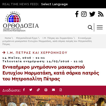
REAL TIME NEWS FEED:
Select Language
Home
\
Μητροπολιτικό Έργο
\
Ι.Μ. Πέτρας και Χερρονήσου
\
Εννεαήμερο
μνημόσυνο μακαριστού Ευτυχίου Μαρματάκη, κατά σάρκα πατρός του Μητροπολίτη
Πέτρας
Ι.Μ. ΠΈΤΡΑΣ ΚΑΙ ΧΕΡΡΟΝΉΣΟΥ
14 Μαΐου, 2026 - 21:21
Τελευταία ενημέρωση: 14/05/2026 - 21:25
Εννεαήμερο μνημόσυνο μακαριστού
Ευτυχίου Μαρματάκη, κατά σάρκα πατρός
του Μητροπολίτη Πέτρας
Διαδώστε: