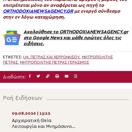
επιτρέπεται μόνο αν αναφέρεται ως πηγή το
ORTHODOXIANEWSAGENCY.GR
με ενεργό σύνδεσμο
στην εν λόγω καταχώρηση.
Ακολούθησε το ORTHODOXIANEWSAGENCY.gr
στο Google News και μάθε πρώτος όλες τις
ειδήσεις.
ΕΤΙΚΈΤΕΣ:
Ι.Μ. ΠΈΤΡΑΣ ΚΑΙ ΧΕΡΡΟΝΉΣΟΥ
,
ΜΗΤΡΟΠΟΛΊΤΗΣ
ΠΈΤΡΑΣ
,
ΜΗΤΡΟΠΟΛΊΤΗΣ ΠΈΤΡΑΣ ΓΕΡΆΣΙΜΟΣ
Διαδώστε:
Ροή Ειδήσεων
09.08.2026 | 13:12
09.08.2026 | 11:3
Αρχιερατική Θεία
Ιστορική στιγμή 
Λειτουργία και Μνημόσυνο
ακριτική Σιταρι