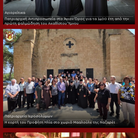
Αγιορείτικα
Πατριαρχική Αντιπροσωπεία στο Άγιον Όρος για τα 1400 έτη από την
πρώτη ψαλμώδηση του Ακαθίστου Ύμνου
Πατριαρχείο Ιεροσολύμων
Η εορτή του Προφήτη Ηλία στο χωριό Μααλούλε της Ναζαρέτ