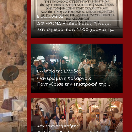
Επικαιρότητα
ΑΦΙΕΡΩΜΑ – «Ακάθιστος Ύμνος»:
Σαν σήμερα, πριν 1400 χρόνια, η
πρώτη ψαλμώδηση της
θεοπρεπούς προσευχής της
Εκκλησίας
Εκκλησία της Ελλάδος
Φανερωμένη Χολαργού:
Πανηγύρισε την επιστροφή της
παλαιάς ιεράς Λειψανοθήκης –
Πάνδημη υποδοχή παρουσία του
Επισκόπου Χριστουπόλεως
Αρχιεπισκοπή Κρήτης