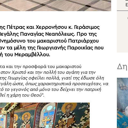
διπλή εορτή της Σάμου
Ε
π
Μ
ης Πέτρας και Χερρονήσου κ. Γεράσιμος
Σ
Μεγάλης Παναγίας Νεαπόλεως. Προ της
νημόσυνο του μακαριστού Πατριάρχου
αν τα μέλη της Γεωργιανής Παροικίας που
χή του Μεραμβέλλου.
Δη
α και την προσφορά του μακαριστού
 στον Χριστό και την πολλή του αγάπη για την
ης Γεωργίας οφείλει πολλά, γιατί της έδωσε όλη
μεγάλη ώστε, όπως χαρακτηριστικά προσευχόταν, να
τό το γεγονός από μόνο του δείχνει την πατρική
θεί η χάρη του Θεού
”.