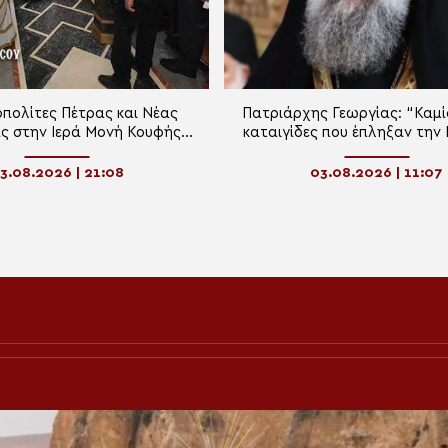
πολίτες Πέτρας και Νέας
Πατριάρχης Γεωργίας: “Καμί
ς στην Ιερά Μονή Κουφής
καταιγίδες που έπληξαν την
Πέτρας
και το έθνος δεν φόβισε
Πατριάρχη Ηλία”
3.08.2026 | 21:08
03.08.2026 | 11:07