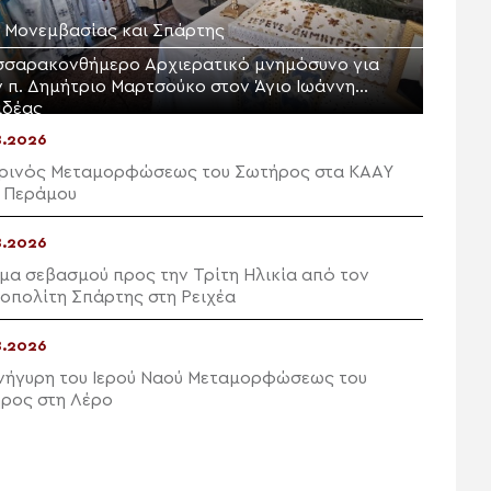
Μ. Μονεμβασίας και Σπάρτης
σσαρακονθήμερο Αρχιερατικό μνημόσυνο για
ν π. Δημήτριο Μαρτσούκο στον Άγιο Ιωάννη
ιδέας
8.2026
ρινός Μεταμορφώσεως του Σωτήρος στα ΚΑΑΥ
 Περάμου
8.2026
μα σεβασμού προς την Τρίτη Ηλικία από τον
οπολίτη Σπάρτης στη Ρειχέα
8.2026
νήγυρη του Ιερού Ναού Μεταμορφώσεως του
ρος στη Λέρο