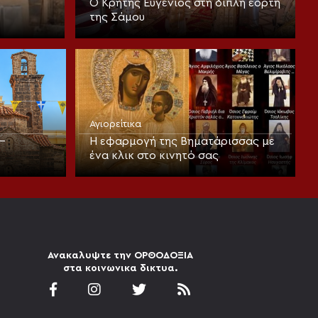
Ο Κρήτης Ευγένιος στη διπλή εορτή
της Σάμου
Αγιορείτικα
–
Η εφαρμογή της Βηματάρισσας με
ένα κλικ στο κινητό σας
Ανακαλυψτε την ΟΡΘΟΔΟΞΙΑ
στα κοινωνικα δικτυα.