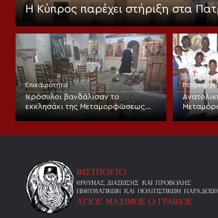
Η Κύπρος παρέχει στήριξη στα Πατ
Επικαιρότητα
Πατριαρχε
Ιερόσυλοι βανδάλισαν το
Ανατολικ
εκκλησάκι της Μεταμορφώσεως
Μεταμόρ
του Σωτήρος στα Καλύβια
Λαρισαίω
βάπτιση