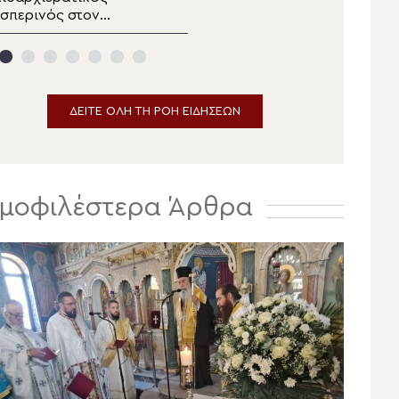
σπερινός στον
Κιλκισίου στην Σκήτη
ανηγυρίζοντα
Αγίας Άννας του Αγίου
ητροπολιτικό Ναό της
Όρους
Μεταμορφώσεως του
ωτήρος στην
Ερμούπολη
ΔΕΙΤΕ ΟΛΗ ΤΗ ΡΟΗ ΕΙΔΗΣΕΩΝ
μοφιλέστερα Άρθρα