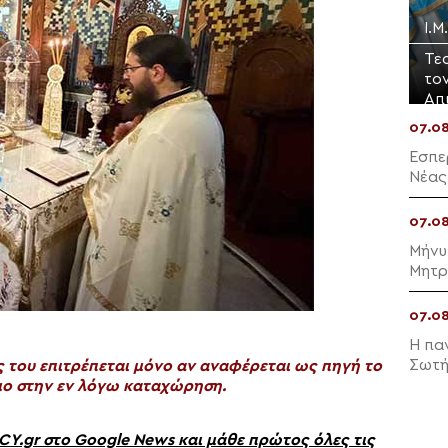
Ι.
Τε
το
Απ
07.0
Εσπε
Νέας
07.0
Μήνυ
Μητρ
07.0
Η πα
Σωτή
του επιτρέπεται μόνο αν αναφέρεται ως πηγή το
ο στην εν λόγω καταχώρηση.
gr στο Google News και μάθε πρώτος όλες τις