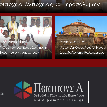
ριαρχεία Αντιοχείας και Ιεροσολύμων
ίο Αλεξανδρείας
PEMPTOUSIA TV
ή Ουγκάντα: Εορτάστηκε η
Άγιοι Απόστολοι: Ο Ναός 
φωση στο «χωριό των
Σύμβολο της Καλαμάτας
ν» με νέα ομαδική