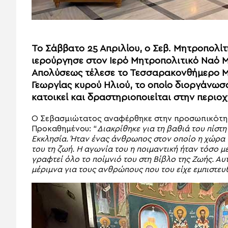
Το Σάββατο 25 Απριλίου, ο Σεβ. Μητροπολίτ
ιερούργησε στον Ιερό Μητροπολιτικό Ναό 
Απολύσεως τέλεσε το Τεσσαρακονθήμερο Μ
Γεωργίας κυρού Ηλιού, το οποίο διοργάνωσ
κατοικεί και δραστηριοποιείται στην περιο
Ο Σεβασμιώτατος αναφέρθηκε στην προσωπικότητ
Προκαθημένου: “
Διακρίθηκε για τη βαθιά του πίστη
Εκκλησία. Ήταν ένας άνθρωπος στον οποίο η χώρα τ
του τη ζωή. Η αγωνία του η ποιμαντική ήταν τόσο 
γραφτεί όλο το ποίμνιό του στη Βίβλο της Ζωής. Αυ
μέριμνα για τους ανθρώπους που του είχε εμπιστευ