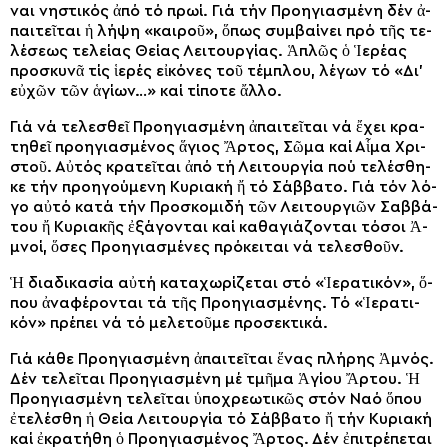
ναι νη­στι­κός ἀπό τό πρω­ί. Γιά τήν Προ­η­γι­α­σμέ­νη δέν ἀ­
παι­τεῖ­ται ἡ λή­ψη «και­ροῦ», ὅ­πως συμ­βαί­νει πρό τῆς τε­
λέ­σε­ως τε­λεί­ας Θεί­ας Λει­τουρ­γί­ας. Ἁ­πλῶς ὁ Ἱ­ε­ρέ­ας
προ­σκυ­νᾶ τίς ἱ­ε­ρές εἰ­κό­νες τοῦ τέμ­πλου, λέ­γων τό «Δι’
εὐ­χῶν τῶν ἁ­γί­ων…» καί τί­πο­τε ἄλ­λο.
Γιά νά τε­λε­σθεῖ Προ­η­γι­α­σμέ­νη ἀ­παι­τεῖ­ται νά ἔ­χει κρα­
τη­θεῖ προ­η­γι­α­σμέ­νος ἅ­γιος Ἄρ­τος, Σῶ­μα καί Αἷ­μα Χρι­
στοῦ. Αὐ­τός κρα­τεῖ­ται ἀ­πό τή Λει­τουρ­γί­α πού τε­λέ­σθη­
κε τήν προ­η­γού­με­νη Κυ­ρια­κή ἤ τό Σάβ­βα­το. Γιά τόν λό­
γο αὐ­τό κα­τά τήν Προ­σκο­μι­δή τῶν Λει­τουρ­γι­ῶν Σαβ­βά­
του ἤ Κυ­ρια­κῆς ἐ­ξά­γον­ται καί κα­θα­γι­ά­ζον­ται τό­σοι Ἀ­
μνοί, ὅ­σες Προ­η­γι­α­σμέ­νες πρό­κει­ται νά τε­λε­σθοῦν.
Ἡ δι­α­δι­κα­σί­α αὐ­τή κα­τα­χω­ρί­ζε­ται στό «Ἱ­ε­ρα­τι­κόν», ὅ­
που ἀνα­φέ­ρον­ται τά τῆς Προ­η­γι­α­σμέ­νης. Τό «Ἱ­ε­ρα­τι­
κόν» πρέ­πει νά τό με­λε­τοῦ­με προ­σε­κτι­κά.
Γιά κά­θε Προ­η­γι­α­σμέ­νη ἀ­παι­τεῖ­ται ἕ­νας πλή­ρης Ἀ­μνός.
Δέν τε­λεῖ­ται Προ­η­γι­α­σμέ­νη μέ τμῆ­μα Ἁ­γί­ου Ἄρ­του. Ἡ
Προ­η­γι­α­σμέ­νη τε­λεῖ­ται ὑ­πο­χρε­ω­τι­κῶς στόν Να­ό ὅ­που
ἐ­τε­λέ­σθη ἡ Θεί­α Λει­τουρ­γία τό Σάβ­βα­το ἤ τήν Κυ­ρια­κή
καί ἐ­κρα­τή­θη ὁ Προ­η­γι­α­σμέ­νος Ἄρτος. Δέν ἐ­πι­τρέ­πε­ται