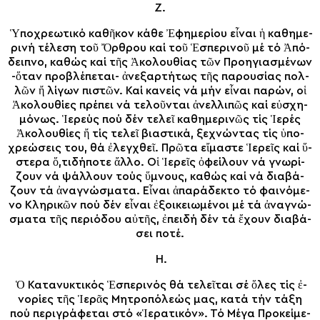
Ζ.
Ὑ­πο­χρε­ω­τι­κό κα­θῆ­κον κά­θε Ἐ­φη­με­ρί­ου εἶ­ναι ἡ κα­θη­με­
ρι­νή τέ­λε­ση τοῦ Ὄρ­θρου καί τοῦ Ἑ­σπε­ρι­νοῦ μέ τό Ἀ­πό­
δει­πνο, κα­θώς καί τῆς Ἀκολουθί­ας τῶν Προ­η­γι­α­σμέ­νων
-ὅ­ταν προ­βλέ­πε­ται- ἀ­νε­ξαρ­τή­τως τῆς πα­ρου­σί­ας πολ­
λῶν ἤ λί­γων πι­στῶν. Καί κα­νείς νά μήν εἶ­ναι πα­ρών, οἱ
Ἀκολουθί­ες πρέ­πει νά τε­λοῦν­ται ἀ­νελ­λι­πῶς καί εὐ­σχη­
μό­νως. Ἱ­ε­ρεύς πού δέν τε­λεῖ κα­θη­με­ρι­νῶς τίς Ἱ­ε­ρές
Ἀκολουθί­ες ἤ τίς τε­λεῖ βι­α­στι­κά, ξε­χνών­τας τίς ὑ­πο­
χρε­ώ­σεις του, θά ἐ­λεγ­χθεῖ. Πρῶ­τα εἴ­μα­στε Ἱ­ε­ρεῖς καί ὕ­
στε­ρα ὅ,τι­δή­πο­τε ἄλ­λο. Οἱ Ἱ­ε­ρεῖς ὀ­φεί­λουν νά γνω­ρί­
ζουν νά ψάλ­λουν τούς ὕ­μνους, κα­θώς καί νά δι­α­βά­
ζουν τά ἀ­να­γνώ­σμα­τα. Εἶ­ναι ἀ­πα­ρά­δε­κτο τό φαι­νό­με­
νο Κλη­ρι­κῶν πού δέν εἶ­ναι ἐ­ξοι­κει­ω­μέ­νοι μέ τά ἀ­να­γνώ­
σμα­τα τῆς πε­ρι­ό­δου αὐ­τῆς, ἐ­πει­δή δέν τά ἔ­χουν δι­α­βά­
σει πο­τέ.
Η.
Ὁ Κα­τα­νυ­κτι­κός Ἑ­σπε­ρι­νός θά τε­λεῖ­ται σέ ὅ­λες τίς ἐ­
νο­ρίες τῆς Ἱ­ε­ρᾶς Μη­τρο­πό­λεώς μας, κα­τά τήν τά­ξη
πού πε­ρι­γρά­φε­ται στό «Ἱ­ε­ρα­τι­κόν». Τό Μέ­γα Προ­κεί­με­