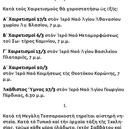
Κα­τά τούς Χαι­ρε­τι­σμούς θά χο­ρο­στα­τή­σω ὡς ἑ­ξῆς:
Α΄ Χαι­ρε­τι­σμοί 27/2
στόν Ἱ­ε­ρό Να­ό Ἁ­γί­ου Ἀ­θα­να­σί­ου
χω­ρί­ου Ἁγ. Βλα­σί­ου, 7 μ.μ.
Β΄ Χαι­ρε­τι­σμοί 6/3
στόν Ἱ­ε­ρό Να­ό Με­τα­μορ­φώ­σε­ως
τοῦ Σω- τῆ­ρος Κα­μι­νί­ου, 7 μ.μ.
Γ΄ Χαι­ρε­τι­σμοί 13/3
στόν Ἱ­ε­ρό Να­ό Ἁ­γί­ου Βα­σι­λεί­ου
Πλα­τα­ριᾶς, 7 μ.μ.
Δ΄ Χαι­ρε­τι­σμοί 20/3
στόν Ἱ­ε­ρό Να­ό Κοι­μή­σε­ως τῆς Θε­ο­τό­κου Κο­ρώ­νης, 7
μ.μ.
Ἀ­κά­θι­στος Ὕ­μνος 27/3
στόν Ἱ­ε­ρό Να­ό Ἁ­γί­ου Γε­ωρ­γί­ου
Πέρ­δι­κας, 6.30 μ.μ.
Ι.
Κα­τά τή Με­γά­λη Τεσ­σα­ρα­κο­στή τη­ρεῖ­ται αὐ­στη­ρή νη­
στεί­α. Κα­τά τό Τυ­πι­κό καί τήν ἀρ­χαί­α τά­ξη τῆς Ἐκ­κλη­
σί­ας, τρῶ­με κά­θε μέ­ρα ἀ­λά­δω­το, ἐ­κτός Σαβ­βά­του καί