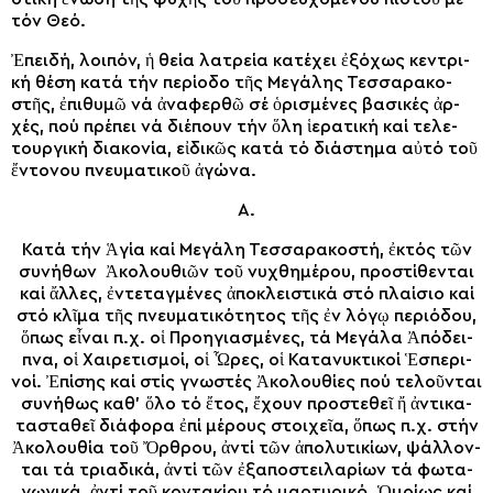
τόν Θε­ό.
Ἐ­πει­δή, λοι­πόν, ἡ θεί­α λα­τρεί­α κα­τέ­χει ἐ­ξό­χως κεν­τρι­
κή θέ­ση κα­τά τήν πε­ρί­ο­δο τῆς Με­γά­λης Τεσ­σα­ρα­κο­
στῆς, ἐ­πι­θυ­μῶ νά ἀ­να­φερ­θῶ σέ ὁ­ρι­σμέ­νες βα­σι­κές ἀρ­
χές, πού πρέ­πει νά δι­έ­πουν τήν ὅ­λη ἱ­ε­ρα­τι­κή καί τε­λε­
τουρ­γι­κή δι­α­κο­νί­α, εἰ­δι­κῶς κα­τά τό δι­ά­στη­μα αὐ­τό τοῦ
ἔν­το­νου πνευ­μα­τι­κοῦ ἀ­γώ­να.
Α.
Κα­τά τήν Ἁ­γί­α καί Με­γά­λη Τεσ­σα­ρα­κο­στή, ἐ­κτός τῶν
συ­νή­θων Ἀκολουθι­ῶν τοῦ νυ­χθη­μέ­ρου, προ­στί­θεν­ται
καί ἄλ­λες, ἐν­τεταγ­μέ­νες ἀ­πο­κλει­στι­κά στό πλαί­σιο καί
στό κλῖ­μα τῆς πνευ­μα­τι­κό­τη­τος τῆς ἐν λό­γῳ πε­ρι­ό­δου,
ὅ­πως εἶ­ναι π.χ. οἱ Προ­η­γι­α­σμέ­νες, τά Με­γά­λα Ἀ­πό­δει­
πνα, οἱ Χαι­ρε­τι­σμοί, οἱ Ὧ­ρες, οἱ Κα­τα­νυ­κτι­κοί Ἑσπε­ρι­
νοί. Ἐ­πί­σης καί στίς γνω­στές Ἀκολουθί­ες πού τε­λοῦν­ται
συ­νή­θως κα­θ’ ὅ­λο τό ἔ­τος, ἔ­χουν προ­στε­θεῖ ἤ ἀν­τι­κα­
τα­στα­θεῖ δι­ά­φο­ρα ἐ­πί μέ­ρους στοι­χεῖ­α, ὅ­πως π.χ. στήν
Ἀκολουθί­α τοῦ Ὄρ­θρου, ἀν­τί τῶν ἀ­πο­λυ­τι­κί­ων, ψάλ­λον­
ται τά τρι­α­δι­κά, ἀν­τί τῶν ἐ­ξα­πο­στει­λα­ρίων τά φω­τα­
γω­γι­κά, ἀν­τί τοῦ κον­τα­κί­ου τό μαρ­τυ­ρι­κό. Ὁ­μοί­ως καί