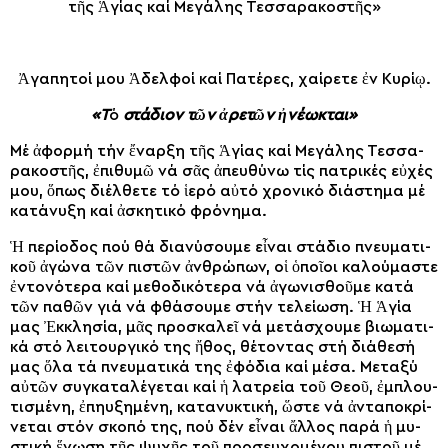
τῆς Ἁ­γί­ας καί Με­γά­λης Τεσ­σα­ρα­κο­στῆς»
Ἀ­γα­πη­τοί μου Ἀ­δελ­φοί καί Πα­τέ­ρες, χαί­ρε­τε ἐν Κυ­ρί­ῳ.
«Τ
ό
στά­διον τῶν ἀ­ρε­τῶν ἠ­νέ­ω­κται»
Μέ ἀ­φορ­μή τήν ἔ­ναρ­ξη τῆς Ἁ­γί­ας καί Με­γά­λης Τεσ­σα­
ρα­κο­στῆς, ἐ­πι­θυ­μῶ νά σᾶς ἀ­πευ­θύ­νω τίς πα­τρι­κές εὐ­χές
μου, ὅ­πως δι­έλ­θε­τε τό ἱ­ε­ρό αὐ­τό χρο­νι­κό δι­ά­στη­μα μέ
κα­τά­νυ­ξη καί ἀ­σκη­τι­κό φρό­νη­μα.
Ἡ πε­ρί­ο­δος πού θά δι­α­νύ­σου­με εἶ­ναι στά­διο πνευ­μα­τι­
κοῦ ἀγώ­να τῶν πι­στῶν ἀν­θρώ­πων, οἱ ὁ­ποῖ­οι κα­λού­μα­στε
ἐν­το­νό­τε­ρα καί με­θο­δι­κό­τε­ρα νά ἀ­γω­νι­σθοῦ­με κα­τά
τῶν πα­θῶν γιά νά φθά­σου­με στήν τε­λεί­ω­ση. Ἡ Ἁ­γί­α
μας Ἐκ­κλη­σί­α, μᾶς προ­σκα­λεῖ νά με­τά­σχου­με βι­ω­μα­τι­
κά στό λει­τουρ­γι­κό της ἤ­θος, θέ­τον­τας στή διά­θε­σή
μας ὅ­λα τά πνευ­μα­τι­κά της ἐφόδια καί μέ­σα. Με­τα­ξύ
αὐ­τῶν συγ­κα­τα­λέ­γε­ται καί ἡ λα­τρεί­α τοῦ Θε­οῦ, ἐμ­πλου­
τι­σμέ­νη, ἐπηυ­ξη­μέ­νη, κα­τα­νυ­κτι­κή, ὥ­στε νά ἀν­τα­πο­κρί­
νε­ται στόν σκο­πό της, πού δέν εἶ­ναι ἄλ­λος πα­ρά ἡ μυ­
στι­κή ἕ­νω­ση τῆς ψυ­χῆς τοῦ προ­σευ­χο­μέ­νου πι­στοῦ μέ