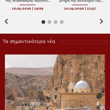
της Αναστάσιμης περιόδου
μνήμη της πολιούχου της
του Πεντηκοσταρίου στην
Αγίας Φωτεινής
16.05.2026 | 19:29
10.05.2026 | 11:37
Ηγουμενίτσα
Τα σημαντικότερα νέα