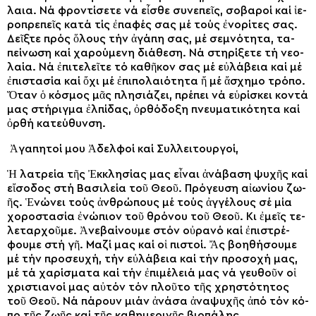
λαι­α. Νά φρον­τί­σε­τε νά εἶ­σθε συ­νε­πεῖς, σο­βα­ροί καί ἱ­ε­
ρο­πρε­πεῖς κα­τά τίς ἐ­πα­φές σας μέ τούς ἐ­νο­ρί­τες σας.
Δεῖξ­τε πρός ὅ­λους τήν ἀ­γά­πη σας, μέ σε­μνό­τη­τα, τα­
πεί­νω­ση καί χα­ρού­με­νη δι­ά­θε­ση. Νά στη­ρί­ξε­τε τή νε­ο­
λαί­α. Νά ἐ­πι­τε­λεῖ­τε τό κα­θῆ­κον σας μέ εὐ­λά­βεια καί μέ
ἐ­πι­στα­σί­α καί ὄ­χι μέ ἐ­πι­πο­λαι­ό­τη­τα ἤ μέ ἄ­σχη­μο τρό­πο.
Ὅ­ταν ὁ κό­σμος μᾶς πλη­σιά­ζει, πρέ­πει νά εὑ­ρί­σκει κον­τά
μας στή­ριγ­μα ἐλ­πί­δας, ὀρ­θό­δο­ξη πνευ­μα­τι­κό­τη­τα καί
ὀρ­θή κα­τεύ­θυν­ση.
Ἀ­γα­πη­τοί μου Ἀ­δελ­φοί καί Συλ­λει­τουρ­γοί,
Ἡ λα­τρεί­α τῆς Ἐκ­κλη­σί­ας μας εἶ­ναι ἀ­νά­βα­ση ψυ­χῆς καί
εἴ­σο­δος στή Βα­σι­λεί­α τοῦ Θε­οῦ. Πρό­γευ­ση αἰ­ω­νί­ου ζω­
ῆς. Ἑ­νώ­νει τούς ἀν­θρώ­πους μέ τούς ἀγ­γέ­λους σέ μί­α
χο­ρο­στα­σί­α ἐ­νώ­πιον τοῦ θρό­νου τοῦ Θε­οῦ. Κι ἐ­μεῖς τε­
λε­ταρ­χοῦ­με. Ἀ­νε­βαί­νου­με στόν οὐ­ρα­νό καί ἐ­πι­στρέ­
φου­με στή γῆ. Μα­ζί μας καί οἱ πι­στοί. Ἄς βο­η­θή­σου­με
μέ τήν προ­σευ­χή, τήν εὐ­λά­βεια καί τήν προ­σο­χή μας,
μέ τά χα­ρί­σμα­τα καί τήν ἐ­πι­μέ­λειά μας νά γευ­θοῦν οἱ
χρι­στια­νοί μας αὐ­τόν τόν πλοῦ­το τῆς χρη­στό­τη­τος
τοῦ Θε­οῦ. Νά πά­ρουν μιάν ἀ­νά­σα ἀνα­ψυ­χῆς ἀ­πό τόν κό­
πο τῆς ζω­ῆς καί τῆς κα­θη­με­ρι­νῆς βι­ο­πά­λης.