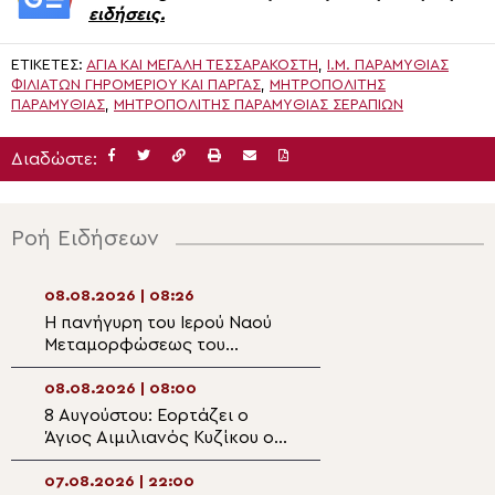
ειδήσεις.
ΕΤΙΚΈΤΕΣ:
ΑΓΊΑ ΚΑΙ ΜΕΓΆΛΗ ΤΕΣΣΑΡΑΚΟΣΤΉ
,
Ι.Μ. ΠΑΡΑΜΥΘΙΑΣ
ΦΙΛΙΑΤΩΝ ΓΗΡΟΜΕΡΙΟΥ ΚΑΙ ΠΑΡΓΑΣ
,
ΜΗΤΡΟΠΟΛΊΤΗΣ
ΠΑΡΑΜΥΘΊΑΣ
,
ΜΗΤΡΟΠΟΛΊΤΗΣ ΠΑΡΑΜΥΘΊΑΣ ΣΕΡΑΠΊΩΝ
Διαδώστε:
Ροή Ειδήσεων
08.08.2026 | 08:26
07.08.2026 | 21:2
Η πανήγυρη του Ιερού Ναού
Η εορτή της Κοι
Μεταμορφώσεως του
Αγίας Άννης στα
Σωτήρος στην Παραλία
Οφρυνίου
08.08.2026 | 08:00
07.08.2026 | 21:0
8 Αυγούστου: Εορτάζει ο
Δισαρχιερατικό
Άγιος Αιμιλιανός Κυζίκου ο
στον πανηγυρίζ
Ομολογητής
Μητροπολιτικό 
Μεταμορφώσεως
07.08.2026 | 22:00
07.08.2026 | 20:5