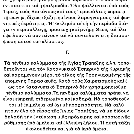
ἐν­τάσ­σε­ται καί ἡ ψαλ­μω­δί­α. Ὅ­λα ψάλ­λον­ται ἀπό τούς
Ἱ­ε­ρεῖς, τούς Δι­α­κό­νους καί τούς Ἱεροψάλ­τες «πρα­εί­ᾳ
τῇ φω­νῇ», δί­χως ἐ­ξε­ζη­τη­μέ­νους λα­ρυγ­γι­σμούς καί φω­
νη­τι­κές ἀκρό­τη­τες. Ἡ Ἐκ­κλη­σί­α αὐ­τή τήν πε­ρί­ο­δο διά­
γει ἐν πε­ρι­συλ­λο­γῇ, προ­σευ­χῇ καί μνή­μῃ Θε­οῦ, καί ὅ­λα
ὀ­φεί­λουν νά συν­τεί­νουν καί νά συν­τε­λοῦν στή δι­α­μόρ­
φω­ση αὐ­τοῦ τοῦ κλί­μα­τος.
Γ.
Τά πέν­θι­μα κα­λύμ­μα­τα τῆς Ἁ­γί­ας Τρα­πέ­ζης κ.λπ. το­πο­
θε­τοῦν­ται γιά τόν Κα­τα­νυ­κτι­κό Ἑ­σπε­ρι­νό τῆς Κυ­ρια­κῆς
καί πα­ρα­μέ­νουν μέ­χρι τό τέ­λος τῆς Προ­η­γι­α­σμέ­νης τῆς
ἑ­πο­μέ­νης Πα­ρα­σκευῆς. Κα­τά τούς Χαι­ρε­τι­σμούς καί ἕ­
ως τόν Κα­τα­νυ­κτι­κό Ἑ­σπε­ρι­νό δέν χρη­σι­μο­ποι­οῦ­με
πέν­θι­μα κα­λύμ­μα­τα.Τά πέν­θι­μα κα­λύμ­μα­τα πρέ­πει νά
εἶ­ναι εὐ­πρε­πῆ, σι­δε­ρω­μέ­να καί κα­θα­ρά. Νά το­πο­θε­τοῦν­
ται μέ ἐ­πι­μέ­λεια καί ὄ­χι μέ προ­χει­ρό­τη­τα. Νά κα­λύ­
πτουν ὅλο τό εὖ­ρος τῆς Ἁ­γί­ας Τρα­πέ­ζης, νά μή δί­δουν
δη­λα­δή τήν ἐν­τύ­πω­ση μιᾶς πρό­χει­ρης καί προ­σω­ρι­νῆς
ρύθ­μι­σης ἀ­πό ἀ­μέ­λεια καί ἔλ­λει­ψη ζή­λου. Ἡ αὐ­τή τά­ξη
ἀκολουθεῖ­ται καί γιά τά ἱ­ε­ρά ἄμ­φια.