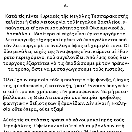
Δ.
Κα­τά τίς πέν­τε Κυ­ρια­κές τῆς Με­γά­λης Τεσ­σα­ρα­κο­στῆς
τε­λεῖ­ται ἡ Θεί­α Λει­τουρ­γί­α τοῦ Με­γά­λου Βα­σι­λεί­ου, ἀ­
παύ­γα­σμα τῆς πνευ­μα­τι­κό­τη­τος τοῦ Οἰ­κου­με­νι­κοῦ Δι­
δα­σκά­λου. Ἰ­δι­αί­τε­ρα οἱ εὐ­χές εἶ­ναι ἀ­ρι­στουρ­γή­μα­τα
λει­τουρ­γι­κῆς τέ­χνης καί πρέ­πει νά ἀ­παγ­γέλ­λον­ται ἀ­πό
τόν λει­τουρ­γό μέ τό ἀ­νά­λο­γο ὕ­φος σέ χα­μη­λό τό­νο. Οἱ
δύ­ο με­γά­λες εὐ­χές τῆς Ἀ­να­φο­ρᾶς εἶ­ναι κεί­με­να μέ ἐ­ξαί­
ρε­το πε­ρι­ε­χό­με­νο, πού συγ­κλο­νί­ζει. Ἀ­πό ἐ­μᾶς τούς λει­
τουρ­γούς ἐ­ξαρ­τᾶ­ται νά τίς ἀ­πο­δώ­σου­με μέ τόν πρέπον­
τα τρό­πο, ὥ­στε νά μυ­στα­γω­γή­σου­με τούς πι­στούς.
Ὅ­λα ἔ­χουν ση­μα­σί­α ἐ­δῶ: ἡ ποι­ό­τη­τα τῆς φω­νῆς, ἡ ἰ­σχύς
της, ἡ ὀρ­θο­φω­νί­α, ἡ κα­τά­νυ­ξη, ἡ κα­τ’ ἔν­νοι­αν ἀ­παγ­γε­λί­
α καί ὁ τρό­πος χρή­σε­ως τῶν μι­κρο­φώ­νων. Νά μή με­τα­
βάλ­λου­με τή Θεί­α Λει­τουρ­γί­α σέ εὐ­και­ρί­α προ­βο­λῆς
φω­νη­τι­κῶν δε­ξι­ο­τή­των ἤ ἀ­μα­νέ­δων. Δέν εἶ­ναι ἡ Ἐκ­κλη­
σί­α οὔ­τε ὄ­πε­ρα, οὔ­τε τζα­μί!
Αὐ­τές τίς συ­στά­σεις πρέ­πει νά κά­νου­με καί πρός τούς
Ἱ­ε­ρο­ψάλ­τες. Ὀ­φεί­λουν καί αὐ­τοί νά συμ­βάλ­λουν στή
λει­τουρ­γι­κή προ­α­γω­γή τῶν πι­στῶν. Ἡ ἐκ­κλη­σι­α­στι­κή