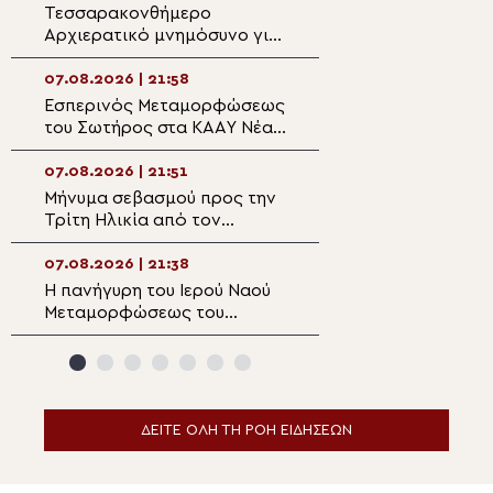
Σωτήρος στην Ε
Τεσσαρακονθήμερο
Η εορτή του Αγίο
Αρχιερατικό μνημόσυνο για
Νεομάρτυρος Χρ
τον π. Δημήτριο Μαρτσούκο
εκ Πρεβέζης
στον Άγιο Ιωάννη Απιδέας
07.08.2026 | 21:58
07.08.2026 | 20:3
Εσπερινός Μεταμορφώσεως
Ο Ύδρας Εφραίμ
του Σωτήρος στα ΚΑΑΥ Νέας
πανηγυρίζουσα ε
Περάμου
Μεταμορφώσεως
Σωτήρος στην Αί
07.08.2026 | 21:51
07.08.2026 | 20:
Μήνυμα σεβασμού προς την
Επίσκεψη του Υ
Τρίτη Ηλικία από τον
Ναυτιλίας και Ν
Μητροπολίτη Σπάρτης στη
Πολιτικής στον 
Ρειχέα
Λέρου
07.08.2026 | 21:38
07.08.2026 | 20:
Η πανήγυρη του Ιερού Ναού
Πρώτη Παράκλησ
Μεταμορφώσεως του
Ναό της Παναγία
Σωτήρος στη Λέρο
Κάστρου Λέρου
ΔΕΙΤΕ ΟΛΗ ΤΗ ΡΟΗ ΕΙΔΗΣΕΩΝ