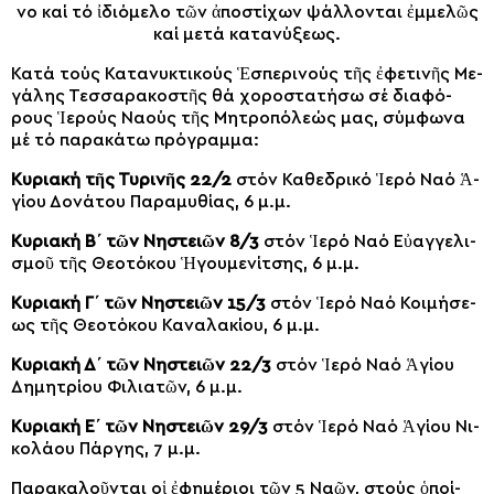
νο καί τό ἰ­δι­ό­με­λο τῶν ἀ­πο­στί­χων ψάλ­λον­ται ἐμ­με­λῶς
καί με­τά κα­τα­νύ­ξε­ως.
Κα­τά τούς Κα­τα­νυ­κτι­κούς Ἑ­σπε­ρι­νούς τῆς ἐ­φε­τι­νῆς Με­
γά­λης Τεσ­σα­ρα­κο­στῆς θά χο­ρο­στα­τή­σω σέ δι­α­φό­
ρους Ἱ­ε­ρούς Να­ούς τῆς Μη­τρο­πό­λε­ώς μας, σύμ­φω­να
μέ τό πα­ρα­κά­τω πρό­γραμ­μα:
Κυ­ρι­α­κή τῆς Τυ­ρι­νῆς 22/2
στόν Κα­θε­δρι­κό Ἱ­ε­ρό Να­ό Ἁ­
γί­ου Δο­νά­του Πα­ρα­μυ­θί­ας, 6 μ.μ.
Κυ­ρι­α­κή Β΄ τῶν Νη­στει­ῶν 8/3
στόν Ἱ­ε­ρό Να­ό Εὐ­αγ­γε­λι­
σμοῦ τῆς Θε­ο­τό­κου Ἡ­γου­με­νίτ­σης, 6 μ.μ.
Κυ­ρι­α­κή Γ΄ τῶν Νη­στει­ῶν 15/3
στόν Ἱ­ε­ρό Να­ό Κοι­μή­σε­
ως τῆς Θε­ο­τό­κου Κα­να­λα­κί­ου, 6 μ.μ.
Κυ­ρι­α­κή Δ΄ τῶν Νη­στει­ῶν 22/3
στόν Ἱ­ε­ρό Να­ό Ἁ­γί­ου
Δη­μη­τρί­ου Φι­λι­α­τῶν, 6 μ.μ.
Κυ­ρι­α­κή Ε΄ τῶν Νη­στει­ῶν 29/3
στόν Ἱ­ε­ρό Να­ό Ἁ­γί­ου Νι­
κο­λά­ου Πάρ­γης, 7 μ.μ.
Πα­ρα­κα­λοῦν­ται οἱ ἐ­φη­μέ­ριοι τῶν 5 Να­ῶν, στούς ὁ­ποί­