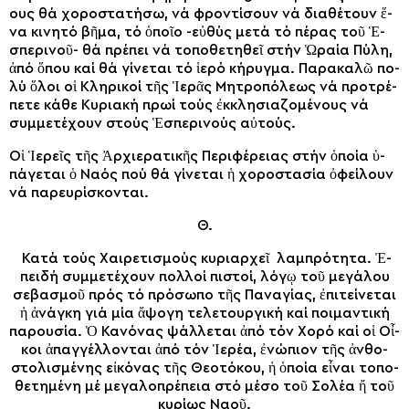
ους θά χο­ρο­στα­τή­σω, νά φρον­τί­σουν νά δι­α­θέ­τουν ἕ­
να κι­νη­τό βῆ­μα, τό ὁποῖ­ο -εὐ­θύς με­τά τό πέ­ρας τοῦ Ἑ­
σπε­ρι­νοῦ- θά πρέ­πει νά το­πο­θε­τη­θεῖ στήν Ὡ­ραί­α Πύ­λη,
ἀ­πό ὅ­που καί θά γί­νε­ται τό ἱ­ε­ρό κή­ρυγ­μα. Πα­ρα­κα­λῶ πο­
λύ ὅ­λοι οἱ Κλη­ρι­κοί τῆς Ἱ­ε­ρᾶς Μη­τρο­πό­λε­ως νά προτρέ­
πε­τε κά­θε Κυ­ρια­κή πρω­ί τούς ἐκ­κλη­σι­α­ζο­μέ­νους νά
συμ­με­τέ­χουν στούς Ἑ­σπε­ρι­νούς αὐ­τούς.
Οἱ Ἱ­ε­ρεῖς τῆς Ἀρ­χι­ε­ρα­τι­κῆς Πε­ρι­φέ­ρειας στήν ὁ­ποί­α ὑ­
πά­γε­ται ὁ Να­ός πού θά γί­νε­ται ἡ χο­ρο­στα­σί­α ὀ­φεί­λουν
νά πα­ρευ­ρί­σκον­ται.
Θ.
Κα­τά τούς Χαι­ρε­τι­σμούς κυ­ρια­ρχεῖ λαμ­πρό­τητα. Ἐ­
πει­δή συμ­με­τέ­χουν πολ­λοί πι­στοί, λό­γῳ τοῦ με­γά­λου
σε­βα­σμοῦ πρός τό πρό­σω­πο τῆς Πα­να­γί­ας, ἐπιτείνεται
ἡ ἀνάγκη γιά μί­α ἄ­ψο­γη τε­λε­τουρ­γι­κή καί ποι­μαν­τι­κή
πα­ρου­σί­α. Ὁ Κα­νό­νας ψάλ­λε­ται ἀ­πό τόν Χο­ρό καί οἱ Οἶ­
κοι ἀ­παγ­γέλ­λον­ται ἀ­πό τόν Ἱ­ε­ρέ­α, ἐνώπιον τῆς ἀν­θο­
στο­λι­σμέ­νης εἰ­κό­νας τῆς Θε­ο­τό­κου, ἡ ὁ­ποί­α εἶ­ναι το­πο­
θε­τη­μέ­νη μέ με­γα­λο­πρέ­πεια στό μέ­σο τοῦ Σο­λέ­α ἤ τοῦ
κυ­ρί­ως Να­οῦ.