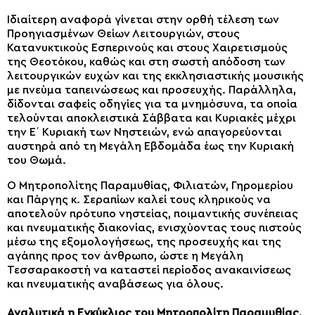
Ιδιαίτερη αναφορά γίνεται στην ορθή τέλεση των
Προηγιασμένων Θείων Λειτουργιών, στους
Κατανυκτικούς Εσπερινούς και στους Χαιρετισμούς
της Θεοτόκου, καθώς και στη σωστή απόδοση των
λειτουργικών ευχών και της εκκλησιαστικής μουσικής
με πνεύμα ταπεινώσεως και προσευχής. Παράλληλα,
δίδονται σαφείς οδηγίες για τα μνημόσυνα, τα οποία
τελούνται αποκλειστικά Σάββατα και Κυριακές μέχρι
την Ε΄ Κυριακή των Νηστειών, ενώ απαγορεύονται
αυστηρά από τη Μεγάλη Εβδομάδα έως την Κυριακή
του Θωμά.
Ο Μητροπολίτης Παραμυθίας, Φιλιατών, Γηρομερίου
και Πάργης κ. Σεραπίων καλεί τους κληρικούς να
αποτελούν πρότυπο νηστείας, ποιμαντικής συνέπειας
και πνευματικής διακονίας, ενισχύοντας τους πιστούς
μέσω της εξομολογήσεως, της προσευχής και της
αγάπης προς τον άνθρωπο, ώστε η Μεγάλη
Τεσσαρακοστή να καταστεί περίοδος ανακαινίσεως
και πνευματικής αναβάσεως για όλους.
Αναλυτικά η Εγκύκλιος του Μητροπολίτη Παραμυθίας,