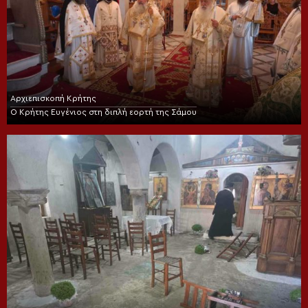
Αρχιεπισκοπή Κρήτης
Ο Κρήτης Ευγένιος στη διπλή εορτή της Σάμου