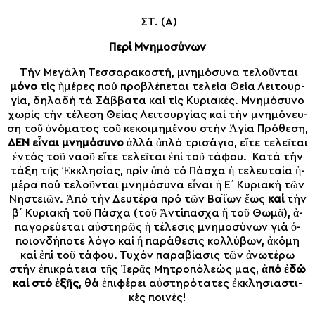
ΣΤ. (Α)
Περί Μνημοσύνων
Τήν Με­γά­λη Τεσ­σα­ρα­κο­στή, μνη­μό­συ­να τε­λοῦν­ται
μό­νο
τίς ἡ­μέ­ρες πού προ­βλέ­πε­ται τε­λεί­α Θεί­α Λει­τουρ­
γί­α, δη­λα­δή τά Σάβ­βα­τα καί τίς Κυ­ρι­α­κές. Μνη­μό­συ­νο
χω­ρίς τήν τέ­λε­ση Θεί­ας Λει­τουρ­γί­ας καί τήν μνη­μό­νευ­
ση τοῦ ὀ­νό­μα­τος τοῦ κε­κοι­μη­μέ­νου στήν Ἁ­γί­α Πρό­θε­ση,
ΔΕΝ εἶ­ναι μνη­μό­συ­νο
ἀλ­λά ἁ­πλό τρι­σά­γι­ο, εἴ­τε τε­λεῖ­ται
ἐν­τός τοῦ να­οῦ εἴ­τε τε­λεῖ­ται ἐ­πί τοῦ τά­φου. Κα­τά τήν
τά­ξη τῆς Ἐκ­κλη­σί­ας, πρίν ἀ­πό τό Πά­σχα ἡ τε­λευ­ταί­α ἡ­
μέ­ρα πού τε­λοῦν­ται μνη­μό­συ­να εἶ­ναι ἡ Ε΄ Κυ­ρι­α­κή τῶν
Νη­στει­ῶν. Ἀ­πό τήν Δευ­τέ­ρα πρό τῶν Βα­ΐ­ων ἕ­ως
καί
τήν
β΄ Κυ­ρι­α­κή τοῦ Πά­σχα (τοῦ Ἀν­τί­πα­σχα ἤ τοῦ Θω­μᾶ), ἀ­
πα­γο­ρεύ­ε­ται αὐ­στη­ρῶς ἡ τέ­λε­σις μνη­μο­σύ­νων γι­ά ὁ­
ποι­ον­δή­πο­τε λό­γο καί ἡ πα­ρά­θε­σις κολ­λύ­βων, ἀ­κό­μη
καί ἐ­πί τοῦ τά­φου. Τυ­χόν πα­ρα­βί­α­σις τῶν ἀ­νω­τέ­ρω
στήν ἐ­πι­κρά­τει­α τῆς Ἱ­ε­ρᾶς Μη­τρο­πό­λε­ώς μας,
ἀ­πό ἐ­δώ
καί στό ἑ­ξῆς
, θά ἐπι­φέ­ρει αὐ­στη­ρό­τα­τες ἐκ­κλη­σι­α­στι­
κές ποι­νές!