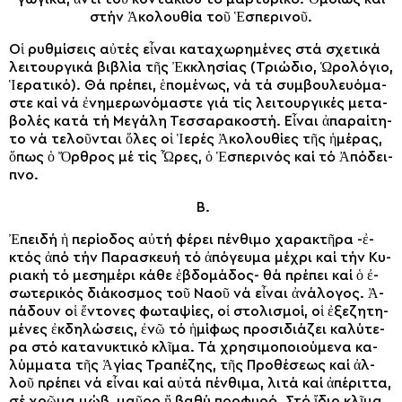
στήν Ἀκολουθί­α τοῦ Ἑ­σπε­ρι­νοῦ.
Οἱ ρυθ­μί­σεις αὐ­τές εἶ­ναι κα­τα­χω­ρη­μέ­νες στά σχε­τι­κά
λει­τουρ­γι­κά βι­βλί­α τῆς Ἐκ­κλη­σί­ας (Τρι­ώ­διο, Ὡ­ρο­λό­γιο,
Ἱ­ε­ρα­τι­κό). Θά πρέ­πει, ἑπομένως, νά τά συμ­βου­λευ­ό­μα­
στε καί νά ἐ­νη­με­ρω­νό­μα­στε γιά τίς λει­τουρ­γι­κές με­τα­
βο­λές κα­τά τή Με­γά­λη Τεσ­σα­ρα­κο­στή. Εἶ­ναι ἀπα­ραί­τη­
το νά τε­λοῦν­ται ὅ­λες οἱ Ἱ­ε­ρές Ἀκολουθί­ες τῆς ἡ­μέ­ρας,
ὅπως ὁ Ὄρ­θρος μέ τίς Ὧ­ρες, ὁ Ἑ­σπε­ρι­νός καί τό Ἀ­πό­δει­
πνο.
Β.
Ἐ­πει­δή ἡ πε­ρί­ο­δος αὐ­τή φέ­ρει πέν­θι­μο χα­ρα­κτῆ­ρα -ἐ­
κτός ἀ­πό τήν Πα­ρα­σκευ­ή τό ἀ­πό­γευ­μα μέ­χρι καί τήν Κυ­
ρια­κή τό με­ση­μέ­ρι κά­θε ἑ­βδο­μά­δος- θά πρέ­πει καί ὁ ἐ­
σω­τε­ρι­κός δι­ά­κο­σμος τοῦ Να­οῦ νά εἶ­ναι ἀ­νά­λο­γος. Ἀ­
πά­δουν οἱ ἔν­το­νες φω­τα­ψί­ες, οἱ στο­λι­σμοί, οἱ ἐ­ξε­ζη­τη­
μέ­νες ἐκ­δη­λώ­σεις, ἐ­νῶ τό ἡ­μί­φως προ­σι­διά­ζει κα­λύ­τε­
ρα στό κα­τα­νυ­κτι­κό κλῖ­μα. Τά χρη­σι­μο­ποι­ού­με­να κα­
λύμ­μα­τα τῆς Ἁγίας Τρα­πέ­ζης, τῆς Προ­θέ­σε­ως καί ἀλ­
λοῦ πρέ­πει νά εἶ­ναι καί αὐ­τά πέν­θι­μα, λι­τά καί ἀ­πέ­ριτ­τα,
σέ χρῶ­μα μώβ, μαῦ­ρο ἤ βα­θύ πορ­φυ­ρό. Στό ἴ­διο κλῖ­μα