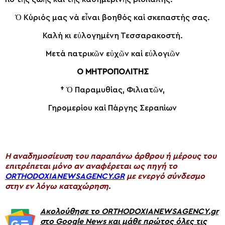
Ὁ Κύ­ριός μας νά εἶ­ναι βο­η­θός καί σκε­πα­στής σας.
Κα­λή κι εὐ­λο­γη­μέ­νη Τεσ­σα­ρα­κο­στή.
Με­τά πα­τρι­κῶν εὐ­χῶν καί εὐ­λο­γι­ῶν
Ο ΜΗΤΡΟΠΟΛΙΤΗΣ
† Ὁ Πα­ρα­μυ­θί­ας, Φι­λια­τῶν,
Γη­ρο­με­ρί­ου καί Πάρ­γης Σε­ρα­πί­ων
H αναδημοσίευση του παραπάνω άρθρου ή μέρους του
επιτρέπεται μόνο αν αναφέρεται ως πηγή το
ORTHODOXIANEWSAGENCY.GR
με ενεργό σύνδεσμο
στην εν λόγω καταχώρηση.
Ακολούθησε το ORTHODOXIANEWSAGENCY.gr
στο Google News και μάθε πρώτος όλες τις