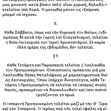
μας μου­σι­κή -κα­τά βά­σιν ἁπλῆ- εἶ­ναι χο­ρι­κή, δη­λα­δή ἐ­
κτε­λεῖ­ται ἀ­πό Χο­ρό. Ἡ μο­νω­δί­α μό­νον ὡς ἐ­ξαί­ρε­ση
μπο­ρεῖ νά ἰ­σχύ­σει.
Ε.
Κά­θε Σάβ­βα­το, ὅ­πως καί τήν Κυ­ρια­κή τῶν Βα­ΐ­ων, ἐν­δι­
α­μέ­σως δέ κα­τά τήν ἑ­ορ­τή τοῦ Εὐ­αγ­γε­λι­σμοῦ, τε­λεῖ­ται
ἡ Θεί­α Λει­τουρ­γί­α τοῦ Ἱε­ροῦ Χρυ­σο­στό­μου. Σέ καμί­α
ἄλ­λη ἡ­μέ­ρα τῆς ἑ­βδο­μά­δος δέν τε­λεῖ­ται.
ΣΤ.
Κά­θε Τε­τάρ­τη καί Πα­ρα­σκευ­ή τε­λεῖ­ται ἡ Ἀκολουθί­α
τῶν Προ­η­γι­α­σμέ­νων. Οὐ­σι­α­στι­κῶς πρό­κει­ται γιά μί­α
Ἀκολουθί­α Θεί­ας Με­τα­λή­ψε­ως μέ χα­ρα­κτη­ρι­στι­κά Θεί­
ας Λει­τουρ­γί­ας. Ὅ­που ὑ­πάρ­χει δυ­να­τό­τη­τα, κά­θε Τε­
τάρ­τη ἡ Προ­η­γι­α­σμέ­νη νά τε­λεῖ­ται τό ἑ­σπέ­ρας στούς
Να­ούς, προ­κει­μέ­νου νά δι­ευ­κο­λυν­θοῦν καί ὅ­σοι πι­στοί
ἐρ­γά­ζον­ται τό πρωί.
Ἡ ἑ­σπε­ρι­νή Προ­η­γι­α­σμέ­νη τε­λεῖ­ται μα­ζί μέ τήν Θ΄ Ὥ­ρα
καί τόν Ἑ­σπε­ρι­νό. Ὁ Ἱ­ε­ρέ­ας πού τήν τε­λεῖ ὀ­φεί­λει νά εἶ­