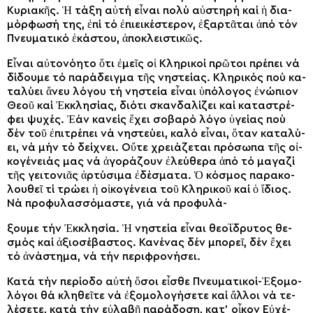
Κυ­ρια­κῆς. Ἡ τά­ξη αὐ­τή εἶ­ναι πο­λύ αὐ­στη­ρή καί ἡ δι­α­
μόρ­φω­σή της, ἐ­πί τό ἐ­πι­ει­κέ­στε­ρον, ἐ­ξαρ­τᾶ­ται ἀ­πό τόν
Πνευ­μα­τι­κό ἑ­κά­στου, ἀ­πο­κλει­στι­κῶς.
Εἶ­ναι αὐ­το­νό­η­το ὅ­τι ἐ­μεῖς οἱ Κλη­ρι­κοί πρῶ­τοι πρέ­πει νά
δί­δου­με τό πα­ρά­δειγ­μα τῆς νη­στεί­ας. Κλη­ρι­κός πού κα­
τα­λύ­ει ἄ­νευ λό­γου τή νη­στεί­α εἶ­ναι ὑ­πό­λο­γος ἐ­νώ­πιον
Θε­οῦ καί Ἐκ­κλη­σί­ας, διό­τι σκαν­δα­λί­ζει καί κα­τα­στρέ­
φει ψυ­χές. Ἐ­άν κα­νείς ἔ­χει σο­βα­ρό λό­γο ὑ­γεί­ας πού
δέν τοῦ ἐ­πι­τρέ­πει νά νη­στεύ­ει, κα­λό εἶ­ναι, ὅ­ταν κα­τα­λύ­
ει, νά μήν τό δεί­χνει. Οὔ­τε χρει­ά­ζε­ται πρό­σω­πα τῆς οἰ­
κο­γέ­νειάς μας νά ἀ­γο­ρά­ζουν ἐ­λεύ­θε­ρα ἀ­πό τό μα­γα­ζί
τῆς γει­το­νιᾶς ἀρ­τύ­σι­μα ἐ­δέ­σμα­τα. Ὁ κό­σμος πα­ρα­κο­
λου­θεῖ τί τρώ­ει ἡ οἰ­κο­γέ­νεια τοῦ Κλη­ρι­κοῦ καί ὁ ἴ­διος.
Νά προ­φυ­λασ­σό­μα­στε, γιά νά προ­φυ­λά-­
ξου­με τήν Ἐκ­κλη­σί­α. Ἡ νη­στεί­α εἶ­ναι θε­ο­ΐ­δρυ­τος θε­
σμός καί ἀ­ξι­ο­σέ­βα­στος. Κα­νέ­νας δέν μπο­ρεῖ, δέν ἔ­χει
τό ἀ­νά­στη­μα, νά τήν πε­ρι­φρο­νή­σει.
Κα­τά τήν πε­ρί­ο­δο αὐ­τή ὅ­σοι εἶ­σθε Πνευ­μα­τι­κοί-Ἐ­ξο­μο­
λό­γοι θά κλη­θεῖ­τε νά ἐ­ξο­μο­λο­γή­σε­τε καί ἄλ­λοι νά τε­
λέ­σε­τε, κα­τά τήν εὐ­λα­βῆ πα­ρά­δο­ση, κα­τ’ οἶ­κον Εὐ­χέ­