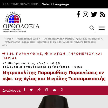
REAL TIME NEWS FEED:
Select Language
Home
\
Μητροπολιτικό Έργο
\
Ι.Μ. Παραμυθίας, Φιλιατών, Γηρομερίου και Πάργας
\
Μητροπολίτης Παραμυθίας: Παραινέσεις εν όψει της Αγίας και Με­γάλης Τεσ­σα­ρα­κο­
στής
Ι.Μ. ΠΑΡΑΜΥΘΊΑΣ, ΦΙΛΙΑΤΏΝ, ΓΗΡΟΜΕΡΊΟΥ ΚΑΙ
ΠΆΡΓΑΣ
26 Φεβρουαρίου, 2026 - 20:55
Τελευταία ενημέρωση: 27/02/2026 - 0:56
Μητροπολίτης Παραμυθίας: Παραινέσεις εν
όψει της Αγίας και Με­γάλης Τεσ­σα­ρα­κο­στής
Διαδώστε: