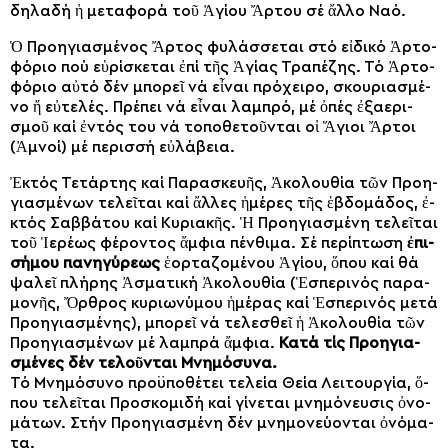
δη­λα­δή ἡ με­τα­φο­ρά τοῦ Ἁγί­ου Ἄρ­του σέ ἄλ­λο Να­ό.
Ὁ Προ­η­γι­α­σμέ­νος Ἄρ­τος φυ­λάσ­σε­ται στό εἰ­δι­κό Ἀρ­το­
φό­ριο πού εὑ­ρί­σκε­ται ἐ­πί τῆς Ἁ­γί­ας Τρα­πέ­ζης. Τό Ἀρ­το­
φό­ριο αὐ­τό δέν μπο­ρεῖ νά εἶ­ναι πρό­χει­ρο, σκου­ρι­α­σμέ­
νο ἤ εὐ­τε­λές. Πρέ­πει νά εἶ­ναι λαμ­πρό, μέ ὀ­πές ἐ­ξα­ε­ρι­
σμοῦ καί ἐν­τός του νά το­πο­θε­τοῦν­ται οἱ Ἅγιοι Ἄρ­τοι
(Ἀ­μνοί) μέ πε­ρισ­σή εὐ­λά­βεια.
Ἐ­κτός Τε­τάρ­της καί Πα­ρα­σκευ­ῆς, Ἀ­κο­λου­θί­α τῶν Προ­η­
γι­α­σμέ­νων τε­λεῖ­ται καί ἄλ­λες ἡ­μέ­ρες τῆς ἑ­βδο­μά­δος, ἐ­
κτός Σαβ­βά­του καί Κυ­ρια­κῆς. Ἡ Προ­η­γι­α­σμέ­νη τε­λεῖ­ται
τοῦ Ἱ­ε­ρέ­ως φέ­ρον­τος ἄμ­φια πέν­θι­μα. Σέ πε­ρί­πτω­ση
ἐ­πι­
σή­μου πα­νη­γύ­ρε­ως
ἑ­ορ­τα­ζο­μέ­νου Ἁ­γί­ου, ὅ­που καί θά
ψα­λεῖ πλή­ρης Ἀ­σμα­τι­κή Ἀ­κο­λου­θί­α (Ἑ­σπε­ρι­νός πα­ρα­
μο­νῆς, Ὄρ­θρος κυ­ρι­ω­νύ­μου ἡ­μέ­ρας καί Ἑ­σπε­ρι­νός με­τά
Προ­η­γι­α­σμέ­νης), μπο­ρεῖ νά τε­λε­σθεῖ ἡ Ἀ­κο­λου­θί­α τῶν
Προ­η­γι­α­σμέ­νων μέ λαμ­πρά ἄμ­φια.
Κα­τά τίς Προ­η­γι­α­
σμέ­νες δέν τε­λοῦν­ται Μνη­μό­συ­να.
Τό Μνη­μό­συ­νο προ­ϋ­πο­θέ­τει τε­λεί­α Θεί­α Λει­τουρ­γί­α, ὅ­
που τε­λεῖ­ται Προ­σκο­μι­δή καί γί­νε­ται μνη­μό­νευ­σις ὀ­νο­
μά­των. Στήν Προ­η­γι­α­σμέ­νη δέν μνη­μο­νεύ­ον­ται ὀ­νό­μα­
τα.