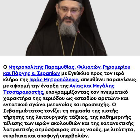
Ο
Μητροπολίτης Παραμυθίας, Φιλιατών, Γηρομερίου
και Πάργης κ. Σεραπίων
με Eγκύκλιo προς τον ιερό
κλήρο της
Ιεράς Μητροπόλεως
, απευθύνει παραινέσεις
με αφορμή την έναρξη της
Αγίας και Μεγάλης
Τεσσαρακοστής
, υπογραμμίζοντας τον πνευματικό
χαρακτήρα της περιόδου ως «σταδίου αρετών» και
εντατικού αγώνα μετανοίας και προσευχής. Ο
Σεβασμιώτατος τονίζει τη σημασία της πιστής
τήρησης της λειτουργικής τάξεως, της καθημερινής
τέλεσης των ιερών ακολουθιών και της κατανυκτικής
λατρευτικής ατμόσφαιρας στους ναούς, με λιτότητα,
ευπρέπεια και αποφυγή υπερβολών.