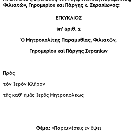
Φιλιατών, Γηρομερίου και Πάργης κ. Σεραπίωνος:
ΕΓΚΥΚΛΙΟΣ
ὑπ’ ἀριθ.
2
Ὁ Μητροπολίτης Παραμυθίας, Φιλιατῶν,
Γηρομερίου καί Πάργης Σεραπίων
Πρός
τόν Ἱερόν Κλῆρον
τῆς καθ’ ἡμᾶς Ἱερᾶς Μητροπόλεως
Θέμα:
«Παραινέσεις ἐν ὄ­ψει