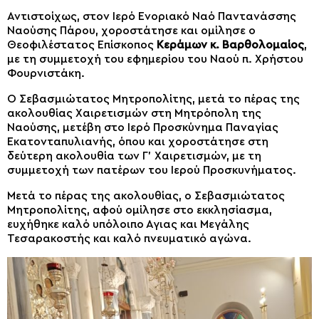
Αντιστοίχως, στον Ιερό Ενοριακό Ναό Παντανάσσης
Ναούσης Πάρου, χοροστάτησε και ομίλησε ο
Θεοφιλέστατος Επίσκοπος
Κεράμων κ. Βαρθολομαίος
,
με τη συμμετοχή του εφημερίου του Ναού π. Χρήστου
Φουρνιστάκη.
Ο Σεβασμιώτατος Μητροπολίτης, μετά το πέρας της
ακολουθίας Χαιρετισμών στη Μητρόπολη της
Ναούσης, μετέβη στο Ιερό Προσκύνημα Παναγίας
Εκατονταπυλιανής, όπου και χοροστάτησε στη
δεύτερη ακολουθία των Γ’ Χαιρετισμών, με τη
συμμετοχή των πατέρων του Ιερού Προσκυνήματος.
Μετά το πέρας της ακολουθίας, ο Σεβασμιώτατος
Μητροπολίτης, αφού ομίλησε στο εκκλησίασμα,
ευχήθηκε καλό υπόλοιπο Αγιας και Μεγάλης
Τεσαρακοστής και καλό πνευματικό αγώνα.