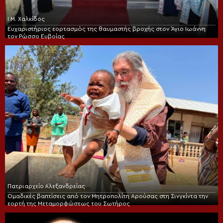
Ι.Μ. Χαλκίδος
Ευχαριστήριος εορτασμός της θαυμαστής βροχής στον Άγιο Ιωάννη
τον Ρώσσο Ευβοίας
Πατριαρχείο Αλεξανδρείας
Ομαδικές βαπτίσεις από τον Μητροπολίτη Αρούσας στη Σινγκίντα την
εορτή της Μεταμορφώσεως του Σωτήρος