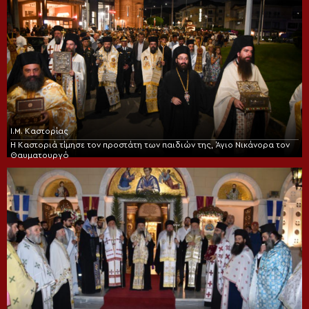
Ι.Μ. Καστορίας
Η Καστοριά τίμησε τον προστάτη των παιδιών της, Άγιο Νικάνορα τον
Θαυματουργό