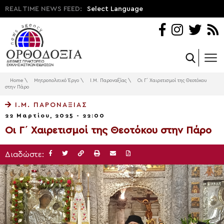
REAL TIME NEWS FEED:
Select Language
Home
\
Μητροπολιτικό Έργο
\
Ι.Μ. Παροναξίας
\
Οι Γ΄ Χαιρετισμοί της Θεοτόκου
στην Πάρο
Ι.Μ. ΠΑΡΟΝΑΞΊΑΣ
22 Μαρτίου, 2025 - 22:00
Οι Γ΄ Χαιρετισμοί της Θεοτόκου στην Πάρο
Διαδώστε: