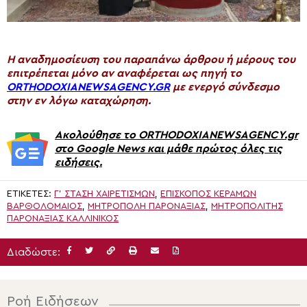
H αναδημοσίευση του παραπάνω άρθρου ή μέρους του
επιτρέπεται μόνο αν αναφέρεται ως πηγή το
ORTHODOXIANEWSAGENCY.GR
με ενεργό σύνδεσμο
στην εν λόγω καταχώρηση.
Ακολούθησε το ORTHODOXIANEWSAGENCY.gr
στο Google News και μάθε πρώτος όλες τις
ειδήσεις.
ΕΤΙΚΈΤΕΣ:
Γ' ΣΤΆΣΗ ΧΑΙΡΕΤΙΣΜΏΝ
,
ΕΠΊΣΚΟΠΟΣ ΚΕΡΆΜΩΝ
ΒΑΡΘΟΛΟΜΑΊΟΣ
,
ΜΗΤΡΌΠΟΛΗ ΠΑΡΟΝΑΞΊΑΣ
,
ΜΗΤΡΟΠΟΛΊΤΗΣ
ΠΑΡΟΝΑΞΊΑΣ ΚΑΛΛΊΝΙΚΟΣ
Διαδώστε:
Ροή Ειδήσεων