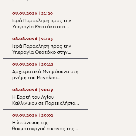
08.08.2026 | 21:26
08.08.2026 | 19:2
Ιερά Παράκληση προς την
Ο Μητροπολίτης
Υπεραγία Θεοτόκο στα
στον Ιερό Ναό Α
Φαβριανά Μονοφατσίου
Φανουρίου στον 
Κατσαρού
08.08.2026 | 21:05
08.08.2026 | 19:1
Ιερά Παράκληση προς την
Αυτοψία της Λ. 
Υπεραγία Θεοτόκο στην
Αιγόσθενα για τι
Πολυθέα Πεδιάδος
επιπτώσεις της 
08.08.2026 | 20:43
08.08.2026 | 18:5
Αρχιερατικό Μνημόσυνο στη
Ο Αιτωλίας Δαμ
μνήμη του Μεγάλου
στον Αργυρό Πηγ
Ευεργέτου των Κυθήρων
Θέρμου
Νικολάου Τριφύλλη
08.08.2026 | 20:19
08.08.2026 | 18:3
Η Εορτή του Αγίου
5η Αυγουστιάτικ
Καλλινίκου σε Παρεκκλήσιο
Παράκληση στην
της Καστοριάς
Ευξεινούπολη
08.08.2026 | 20:01
08.08.2026 | 18:1
Η λιτάνευση της
Ο Οικουμενικός
θαυματουργού εικόνας της
στον I. Ναό Αγίο
Παναγίας
της Ρίλας της