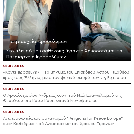
Πατριαρχείο Ιεροσολύμων
Στο πλευρό του ασθενούς Γέροντα Χρυσοστόμου το
Πατριαρχείο Ιεροσολύμων
10.08.2026
«Κάντε προσευχή» – Το μήνυμα του Επισκόπου Άσσου Τιμοθέου
προς τους Έλληνες μετά τον φονικό σεισμό των 7,4 Ρίχτερ στην
Κολομβία
10.08.2026
Ο Αρκαλοχωρίου Ανδρέας στον Ιερό Ναό Ευαγγελισμού της
Θεοτόκου στα Κάτω Καστελλιανά Μονοφατσίου
10.08.2026
Αντιπροσωπεία του οργανισμού “Religions for Peace Europe”
στον Καθεδρικό Ναό Αναστάσεως του Χριστού Τιράνων