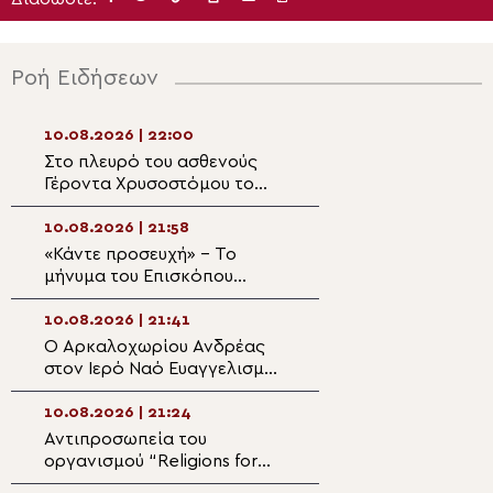
Ροή Ειδήσεων
10.08.2026 | 22:00
10.08.2026 | 20:3
Στο πλευρό του ασθενούς
Μητροπολίτης Μ
Γέροντα Χρυσοστόμου το
Παναγία είναι α
Πατριαρχείο Ιεροσολύμων
μάνα όλων μας»
10.08.2026 | 21:58
10.08.2026 | 20:
«Κάντε προσευχή» – Το
Επιχορηγήσεις α
μήνυμα του Επισκόπου
Αρχιεπισκοπή Αμ
Άσσου Τιμοθέου προς τους
την ενίσχυση τω
Έλληνες μετά τον φονικό
10.08.2026 | 21:41
10.08.2026 | 20:
σεισμό των 7,4 Ρίχτερ στην
Ο Αρκαλοχωρίου Ανδρέας
Θεολογική ομιλία
Κολομβία
στον Ιερό Ναό Ευαγγελισμού
Σοφία Θεοδωράτ
της Θεοτόκου στα Κάτω
Ιερά Επισκοπή Β
Καστελλιανά Μονοφατσίου
10.08.2026 | 21:24
10.08.2026 | 19:4
Αντιπροσωπεία του
Μητροπολίτης Σ
οργανισμού “Religions for
Όποιος πιστεύει
Peace Europe” στον
Χριστό, βλέπει κ