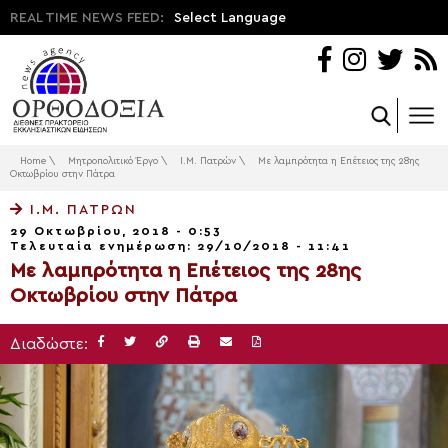
REAL TIME NEWS FEED:
Select Language
Home
\
Μητροπολιτικό Έργο
\
Ι.Μ. Πατρών
\
Με λαμπρότητα η Επέτειος της 28ης
Οκτωβρίου στην Πάτρα
Ι.Μ. ΠΑΤΡΏΝ
29 Οκτωβρίου, 2018 - 0:53
Τελευταία ενημέρωση: 29/10/2018 - 11:41
Με λαμπρότητα η Επέτειος της 28ης
Οκτωβρίου στην Πάτρα
Διαδώστε: