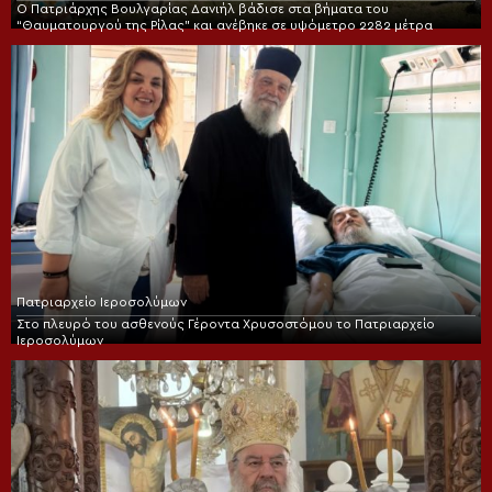
Ο Πατριάρχης Βουλγαρίας Δανιήλ βάδισε στα βήματα του
“Θαυματουργού της Ρίλας” και ανέβηκε σε υψόμετρο 2282 μέτρα
Πατριαρχείο Ιεροσολύμων
Στο πλευρό του ασθενούς Γέροντα Χρυσοστόμου το Πατριαρχείο
Ιεροσολύμων