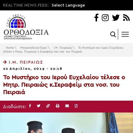
REAL TIME NEWS FEED:
Select Language
Home
\
Μητροπολιτικό Έργο
\
Ι.Μ. Πειραιώς
\
Το Μυστήριο του Ιερού Ευχελαίου
τέλεσε ο Μητρ. Πειραιώς κ.Σεραφείμ στα νοσ. του Πειραιά
Ι.Μ. ΠΕΙΡΑΙΏΣ
22 Απριλίου, 2019 - 22:18
Το Μυστήριο του Ιερού Ευχελαίου τέλεσε ο
Μητρ. Πειραιώς κ.Σεραφείμ στα νοσ. του
Πειραιά
Διαδώστε: