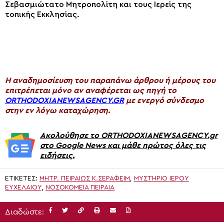
Σεβασμιώτατο Μητροπολίτη και τους Ιερείς της
τοπικής Εκκλησίας.
H αναδημοσίευση του παραπάνω άρθρου ή μέρους του
επιτρέπεται μόνο αν αναφέρεται ως πηγή το
ORTHODOXIANEWSAGENCY.GR
με ενεργό σύνδεσμο
στην εν λόγω καταχώρηση.
Ακολούθησε το ORTHODOXIANEWSAGENCY.gr
στο Google News και μάθε πρώτος όλες τις
ειδήσεις.
ΕΤΙΚΈΤΕΣ:
ΜΗΤΡ. ΠΕΙΡΑΙΏΣ Κ.ΣΕΡΑΦΕΊΜ
,
ΜΥΣΤΉΡΙΟ ΙΕΡΟΎ
ΕΥΧΕΛΑΊΟΥ
,
ΝΟΣΟΚΟΜΕΊΑ ΠΕΙΡΑΙΆ
Διαδώστε: