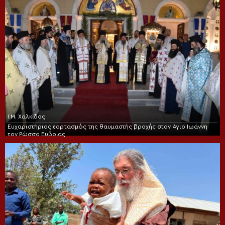
Ι.Μ. Χαλκίδος
Ευχαριστήριος εορτασμός της θαυμαστής βροχής στον Άγιο Ιωάννη
τον Ρώσσο Ευβοίας