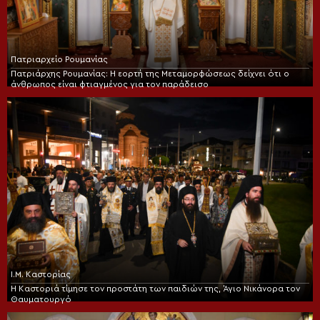
Πατριαρχείο Ρουμανίας
Πατριάρχης Ρουμανίας: Η εορτή της Μεταμορφώσεως δείχνει ότι ο
άνθρωπος είναι φτιαγμένος για τον παράδεισο
Ι.Μ. Καστορίας
Η Καστοριά τίμησε τον προστάτη των παιδιών της, Άγιο Νικάνορα τον
Θαυματουργό