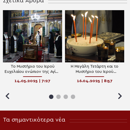
Σχετικά Άρθρα
Το Μυστήριο του Ιερού
Η Μεγάλη Τετάρτη και το
Ευχελαίου ενώπιον της Αγίας
Μυστήριο του Ιερού
Ζώνης στον Μητροπολιτικό
Ευχελαίου
14.05.2025 | 7:27
16.04.2025 | 8:57
Ναό Αγίων Κωνσταντίνου και
Ελένης Καρδίτσας
Τα σημαντικότερα νέα