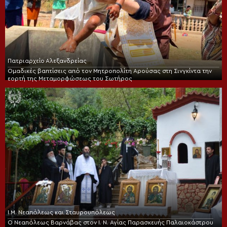
Πατριαρχείο Αλεξανδρείας
Ομαδικές βαπτίσεις από τον Μητροπολίτη Αρούσας στη Σινγκίντα την
εορτή της Μεταμορφώσεως του Σωτήρος
Ι.Μ. Νεαπόλεως και Σταυρουπόλεως
Ο Νεαπόλεως Βαρνάβας στον Ι. Ν. Αγίας Παρασκευής Παλαιοκάστρου