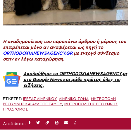
H αναδημοσίευση του παραπάνω άρθρου ή μέρους του
επιτρέπεται μόνο αν αναφέρεται ως πηγή το
ORTHODOXIANEWSAGENCY.GR
με ενεργό σύνδεσμο
στην εν λόγω καταχώρηση.
Ακολούθησε το ORTHODOXIANEWSAGENCY.gr
στο Google News και μάθε πρώτος όλες τις
ειδήσεις.
ΕΤΙΚΈΤΕΣ:
ΙΕΡΈΑΣ ΛΙΜΕΝΙΚΟΎ
,
ΛΙΜΕΝΙΚΌ ΣΏΜΑ
,
ΜΗΤΡΌΠΟΛΗ
ΡΕΘΎΜΝΗΣ ΚΑΙ ΑΥΛΟΠΟΤΆΜΟΥ
,
ΜΗΤΡΟΠΟΛΊΤΗΣ ΡΕΘΎΜΝΗΣ
ΠΡΟΔΡΟΜΟΣ
Διαδώστε: