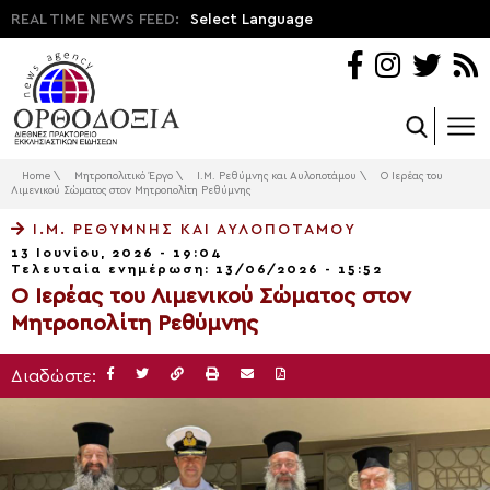
REAL TIME NEWS FEED:
Select Language
Home
\
Μητροπολιτικό Έργο
\
Ι.Μ. Ρεθύμνης και Αυλοποτάμου
\
Ο Ιερέας του
Λιμενικού Σώματος στον Μητροπολίτη Ρεθύμνης
Ι.Μ. ΡΕΘΎΜΝΗΣ ΚΑΙ ΑΥΛΟΠΟΤΆΜΟΥ
13 Ιουνίου, 2026 - 19:04
Τελευταία ενημέρωση: 13/06/2026 - 15:52
Ο Ιερέας του Λιμενικού Σώματος στον
Μητροπολίτη Ρεθύμνης
Διαδώστε: