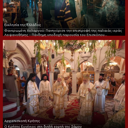
Εκκλησία της Ελλάδος
Φανερωμένη Χολαργού: Πανηγύρισε την επιστροφή της παλαιάς ιεράς
Λειψανοθήκης – Πάνδημη υποδοχή παρουσία του Επισκόπου
Χριστουπόλεως
Αρχιεπισκοπή Κρήτης
Ο Κρήτης Ευγένιος στη διπλή εορτή της Σάμου