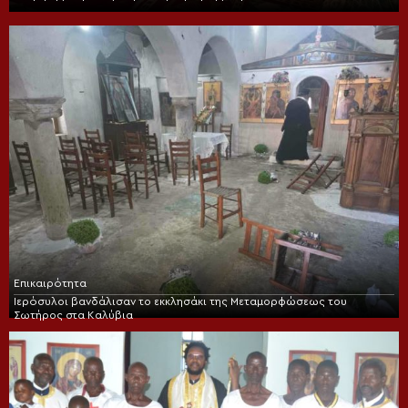
Επικαιρότητα
Ιερόσυλοι βανδάλισαν το εκκλησάκι της Μεταμορφώσεως του
Σωτήρος στα Καλύβια