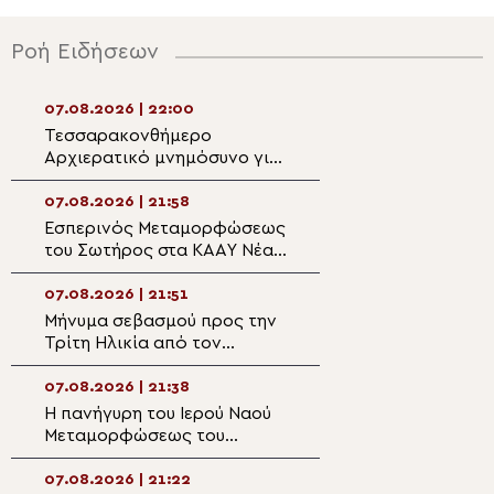
Ροή Ειδήσεων
07.08.2026 | 22:00
07.08.2026 | 20:5
Τεσσαρακονθήμερο
Η εορτή του Αγίο
Αρχιερατικό μνημόσυνο για
Νεομάρτυρος Χρ
τον π. Δημήτριο Μαρτσούκο
εκ Πρεβέζης
στον Άγιο Ιωάννη Απιδέας
07.08.2026 | 21:58
07.08.2026 | 20:3
Εσπερινός Μεταμορφώσεως
Ο Ύδρας Εφραίμ
του Σωτήρος στα ΚΑΑΥ Νέας
πανηγυρίζουσα ε
Περάμου
Μεταμορφώσεως
Σωτήρος στην Αί
07.08.2026 | 21:51
07.08.2026 | 20:
Μήνυμα σεβασμού προς την
Επίσκεψη του Υ
Τρίτη Ηλικία από τον
Ναυτιλίας και Ν
Μητροπολίτη Σπάρτης στη
Πολιτικής στον 
Ρειχέα
Λέρου
07.08.2026 | 21:38
07.08.2026 | 20:
Η πανήγυρη του Ιερού Ναού
Πρώτη Παράκλησ
Μεταμορφώσεως του
Ναό της Παναγία
Σωτήρος στη Λέρο
Κάστρου Λέρου
07.08.2026 | 21:22
07.08.2026 | 19:4