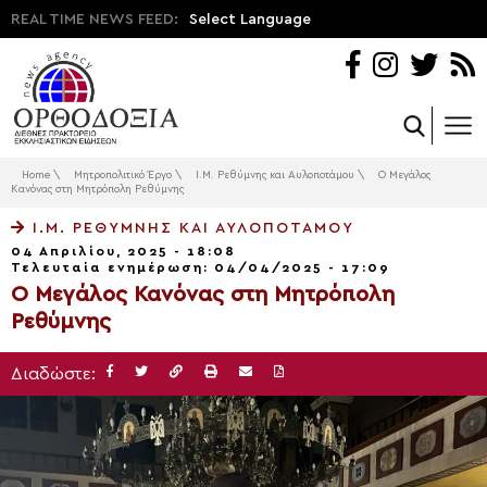
REAL TIME NEWS FEED:
Select Language
Home
\
Μητροπολιτικό Έργο
\
Ι.Μ. Ρεθύμνης και Αυλοποτάμου
\
Ο Μεγάλος
Κανόνας στη Μητρόπολη Ρεθύμνης
Ι.Μ. ΡΕΘΎΜΝΗΣ ΚΑΙ ΑΥΛΟΠΟΤΆΜΟΥ
04 Απριλίου, 2025 - 18:08
Τελευταία ενημέρωση: 04/04/2025 - 17:09
Ο Μεγάλος Κανόνας στη Μητρόπολη
Ρεθύμνης
Διαδώστε: