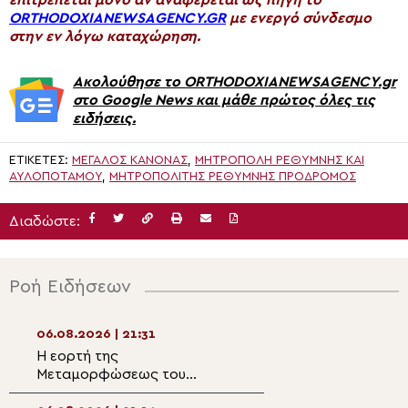
ORTHODOXIANEWSAGENCY.GR
με ενεργό σύνδεσμο
στην εν λόγω καταχώρηση.
Ακολούθησε το ORTHODOXIANEWSAGENCY.gr
στο Google News και μάθε πρώτος όλες τις
ειδήσεις.
ΕΤΙΚΈΤΕΣ:
ΜΕΓΑΛΟΣ ΚΑΝΟΝΑΣ
,
ΜΗΤΡΌΠΟΛΗ ΡΕΘΎΜΝΗΣ ΚΑΙ
ΑΥΛΟΠΟΤΆΜΟΥ
,
ΜΗΤΡΟΠΟΛΊΤΗΣ ΡΕΘΎΜΝΗΣ ΠΡΟΔΡΟΜΟΣ
Διαδώστε:
Ροή Ειδήσεων
06.08.2026 | 21:31
06.08.2026 | 19:5
Η εορτή της
Η Θεία Μεταμόρ
Μεταμορφώσεως του
Σωτήρος στο Πλ
Σωτήρος στη Μητρόπολη
και τη Σαρακήνα