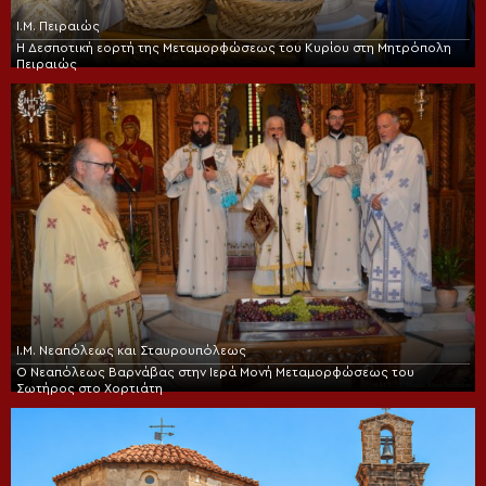
Ι.Μ. Πειραιώς
Η Δεσποτική εορτή της Μεταμορφώσεως του Κυρίου στη Μητρόπολη
Πειραιώς
Ι.Μ. Νεαπόλεως και Σταυρουπόλεως
Ο Νεαπόλεως Βαρνάβας στην Ιερά Μονή Μεταμορφώσεως του
Σωτήρος στο Χορτιάτη