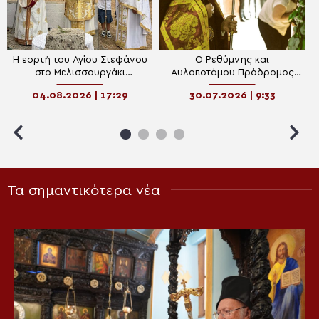
Η εορτή του Αγίου Στεφάνου
O Ρεθύμνης και
στο Μελισσουργάκι
Αυλοποτάμου Πρόδρομος
Μυλοποτάμου
στην πανήγυρη της Μονής
04.08.2026 | 17:29
30.07.2026 | 9:33
της μετανοίας του
Τα σημαντικότερα νέα