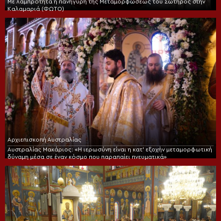
Με λαμπρότητα η πανήγυρη της Μεταμορφώσεως του Σωτήρος στην
Καλαμαριά (ΦΩΤΟ)
Αρχιεπισκοπή Αυστραλίας
Αυστραλίας Μακάριος: «Η ιερωσύνη είναι η κατ’ εξοχήν μεταμορφωτική
δύναμη μέσα σε έναν κόσμο που παραπαίει πνευματικά»