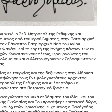
ου 2026, ο Σεβ. Μητροπολίτης Ρεθύμνης και
μενος από του Ιερού Βήματος, στην Πατριαρχική
 στον Πάνσεπτο Πατριαρχικό Ναό του Αγίου
Φανάρι, επί τη εορτή της Μνήμης πάντων των εν
ρχών Κωνσταντινουπόλεως, ιερουργούντος του
θολομαίου και συλλειτουργούντων Σεβασμιωτάτων
ας.
ίας Λειτουργίας και της δεξιώσεως στην Αίθουσα
οσεφώνησε τους Εντιμολογιωτάτους Άρχοντας
τροπολίτης Ρεθύμνης και Αυλοποτάμου κ.
αγιώτατο στο Πατριαρχικό Γραφείο.
ναγιώτατο τα υιικά σεβάσματα του ιδίου και του
κής Εκκλησίας και Του προσέφερε επετειακά δώρα,
ς και 65 ετών Ιερωσύνης, ευχόμενος ο Πανάγαθος
θών ετών επ’ αγαθώ της Αγίας μας Εκκλησίας.