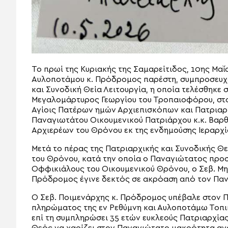
Το πρωί της Κυριακής της Σαμαρείτιδος, 10ης Μαΐ
Αυλοποτάμου κ. Πρόδρομος παρέστη, συμπροσευχό
και Συνοδική Θεία Λειτουργία, η οποία τελέσθηκε
Μεγαλομάρτυρος Γεωργίου του Τροπαιοφόρου, στο 
Αγίοις Πατέρων ημών Αρχιεπισκόπων και Πατρια
Παναγιωτάτου Οικουμενικού Πατριάρχου κ.κ. Βαρ
Αρχιερέων του Θρόνου εκ της ενδημούσης Ιεραρχί
Μετά το πέρας της Πατριαρχικής και Συνοδικής Θε
του Θρόνου, κατά την οποία ο Παναγιώτατος πρ
Οφφικιάλους του Οικουμενικού Θρόνου, ο Σεβ. Μη
Πρόδρομος έγινε δεκτός σε ακρόαση από τον Παν
Ο Σεβ. Ποιμενάρχης κ. Πρόδρομος υπέβαλε στον Πα
πληρώματος της εν Ρεθύμνη και Αυλοποτάμω Τοπι
επί τη συμπληρώσει 35 ετών ευκλεούς Πατριαρχία
Θεός να χαρίζει στον Παναγιώτατο μακρότητα αγα