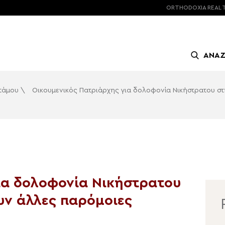
ORTHODOXIA
REAL 
ΑΝΑ
οτάμου
\
Οικουμενικός Πατριάρχης για δολοφονία Νικήστρατου στ
ια δολοφονία Νικήστρατου
υν άλλες παρόμοιες