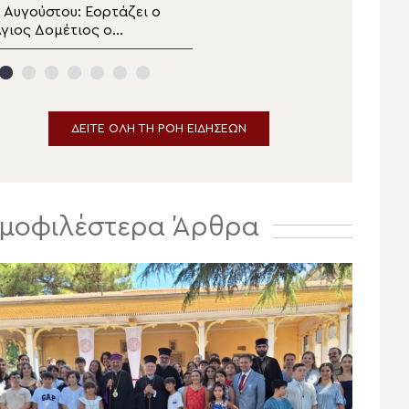
Θυατείρων
Δράμας
 Αυγούστου: Εορτάζει ο
Πανηγυρίζει ο
γιος Δομέτιος ο
Μητροπολιτικός Ναός
Πέρσης
της Μεταμορφώσεως
του Σωτήρος στην
Ερμούπολη
ΔΕΙΤΕ ΟΛΗ ΤΗ ΡΟΗ ΕΙΔΗΣΕΩΝ
μοφιλέστερα Άρθρα