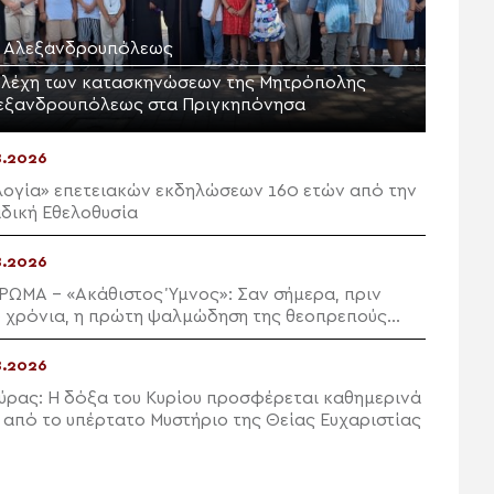
Μ. Αλεξανδρουπόλεως
ελέχη των κατασκηνώσεων της Μητρόπολης
εξανδρουπόλεως στα Πριγκηπόνησα
8.2026
λογία» επετειακών εκδηλώσεων 160 ετών από την
δική Εθελοθυσία
8.2026
ΡΩΜΑ – «Ακάθιστος Ύμνος»: Σαν σήμερα, πριν
 χρόνια, η πρώτη ψαλμώδηση της θεοπρεπούς
ευχής της Εκκλησίας
8.2026
ύρας: Η δόξα του Κυρίου προσφέρεται καθημερινά
 από το υπέρτατο Μυστήριο της Θείας Ευχαριστίας