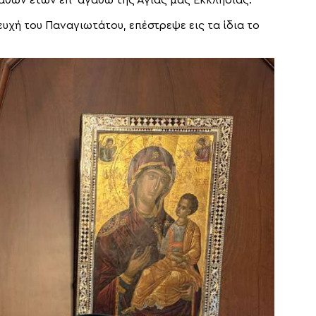
χή του Παναγιωτάτου, επέστρεψε εις τα ίδια το