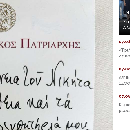
Ι.
Στ
Αλ
07.0
«Τρι
Αρκα
07.0
ΑΦΙΕ
1400
προσ
07.0
Κερκ
μέσα