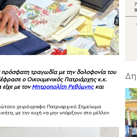
Θεσσαλονίκη: Παράταση
7
του ωραρίου
Ά
λειτουργίας του Λευκού
Πύργου έως τις 21:00
καθημερινά
ην πρόσφατη τραγωδία με την δολοφονία του
Δη
ξέφρασε ο Οικουμενικός Πατριάρχης κ.κ.
 είχε με τον
Μητροπολίτη Ρεθύμνης
και
ιώτατο χειρόγραφο Πατριαρχικό Σημείωμα
ικήτα, με την ευχή να μην υπάρξουν στο μέλλον